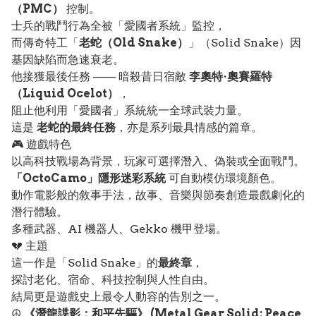
（PMC）
控制。
士兵的戰鬥行為全被「愛國者系統」監控，
而傳奇特工「
老蛇（Old Snake）
」（Solid Snake）因
基因缺陷而急速衰老。
他接獲最後任務 —— 暗殺昔日宿敵
李奧特·奧賽羅特
（Liquid Ocelot）
，
阻止他利用「愛國者」系統統一全球武裝力量。
這是
老蛇的最終任務
，亦是系列最具情感的篇章。
🎮 遊戲特色
以高科技戰場為背景，玩家可選擇潛入、偽裝或全面戰鬥。
「OctoCamo」隱形迷彩系統
可自動模仿環境顏色。
動作電影般的敘事手法，故事、音樂與節奏創造最戲劇化的
潛行體驗。
多種武器、AI 機器人、Gekko 機甲登場。
💔 主題
這一作是「Solid Snake」的
最終章
，
探討老化、宿命、科技控制與人性自由。
結局更是遊戲史上最令人動容的告別之一。
☮️
《潛龍諜影：和平先驅》 (Metal Gear Solid: Peace