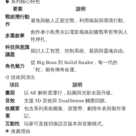
🧠 系列核心特色
要素
說明
戰術潛行動
避免與敵人正面交戰，利用偽裝與環境行動。
作
創作者小島秀夫以電影風格刻畫戰爭哲學與人
多重敘事
性掙扎。
科技與意識
探討人工智慧、控制系統、基因與靈魂自由。
議題
從 Big Boss 到 Solid Snake，每一代的
角色魅力
「蛇」都有傳奇命運。
🎨 技術與演出
項目
說明
畫面
以 4K 解析度運行，貼圖與光影全面升級。
音效
支援 3D 音效與 DualSense 觸覺回饋。
收藏要
包含系列美術圖集、原聲帶、劇情年表與製作筆
素
記。
互動性
玩家可直接切換語言版本與音樂模式。
🌟 推薦理由