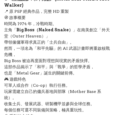
Walker)
📍 原 PSP 經典作品，完整 HD 重製
🧭 故事概要
時間為 1974 年，冷戰時期。
主角「
Big Boss（Naked Snake）
」在南美創立「外天
堂（Outer Heaven）」
帶領僱傭軍尋求真正的「士兵自由」。
然而，一項名為「和平先驅」的 AI 武器計畫即將重啟核戰
危機，
Big Boss 被迫再度面對理想與現實的矛盾抉擇。
這部作品揭示了「和平」與「戰爭」的哲學矛盾，
也是「Metal Gear」誕生的關鍵前傳。
🎮 遊戲特色
可單人或合作（Co-op）執行任務。
玩家需建立自己的傭兵基地與部隊（Mother Base 系
統）。
收集士兵、發展武器、研製機甲並參與全球任務。
每個任務可選不同裝備與策略，極具重玩性。