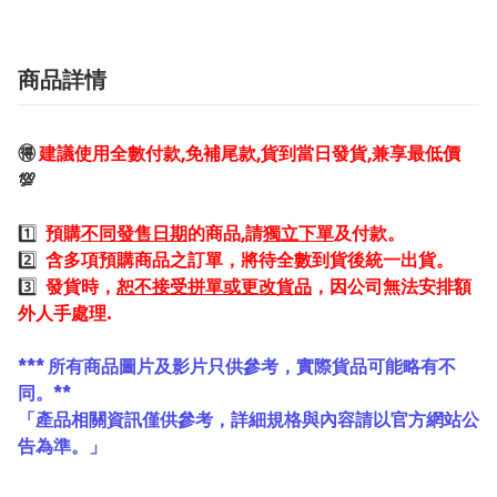
商品詳情
🉐
建議使用全數付款,免補尾款,貨到當日發貨,兼享最低價
💯
1️⃣
預購
不同發售日期
的商品,請
獨立下單
及付款。
2️⃣
含多項預購商品之訂單，將待全數到貨後統一出貨。
3️⃣
發貨時，
恕不接受拼單或更改貨品
，因公司無法安排額
外人手處理.
*** 所有商品圖片及影片只供參考，實際貨品可能略有不
同。**
「產品相關資訊僅供參考，詳細規格與內容請以官方網站公
告為準。」