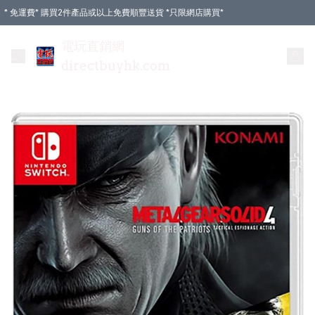
* 免運費* 購買2件產品或以上免費順豐送貨 *只限網店購買*
電玩直銷網
directbuyhk.com