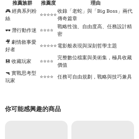
推薦族群
推薦度
理由
🎮 經典系列粉
收錄「老蛇」與「Big Boss」兩代
⭐⭐⭐⭐⭐
絲
傳奇篇章
戰略性強、自由度高、任務設計精
🕶️ 潛行動作迷
⭐⭐⭐⭐
密
🎥 劇情敘事愛
⭐⭐⭐⭐⭐
電影般表現與深刻哲學主題
好者
完整數位檔案與美術集，極具收藏
💾 收藏玩家
⭐⭐⭐⭐
價值
🔫 實戰思考型
⭐⭐⭐⭐
任務可自由規劃，戰略與技巧兼具
玩家
你可能感興趣的商品