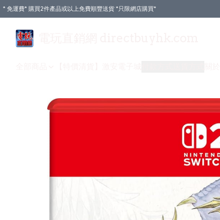
* 免運費* 購買2件產品或以上免費順豐送貨 *只限網店購買*
電玩直銷網 directbuyhk.com
全部商品
【特價清貨】
激安電子城
付款方式
送貨方式
關於