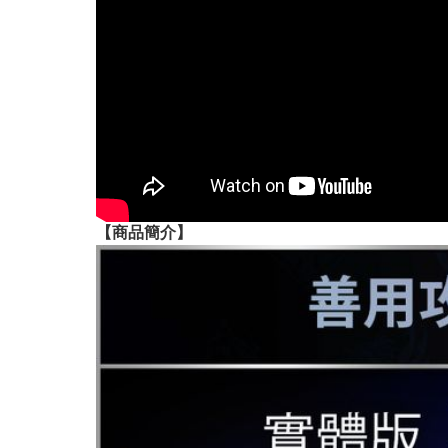
【
商品
簡介】