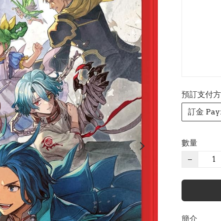
預訂支付方式 P
訂金 Pay
數量
−
簡介