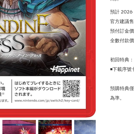
預計 2026
官方建議售價
預付訂金價格:(
全數付款價格:
初回特典：(1
◾下載序號卡
預購特典僅
為準。