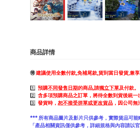
商品詳情
🉐
建議使用全數付款,免補尾款,貨到當日發貨,兼
1️⃣
預購
不同發售日期
的商品,請
獨立下單
及付款。
2️⃣
含多項預購商品之訂單，將待全數到貨後統一
3️⃣
發貨時，
恕不接受拼單或更改貨品
，因公司無
*** 所有商品圖片及影片只供參考，實際貨品可能
「產品相關資訊僅供參考，詳細規格與內容請以