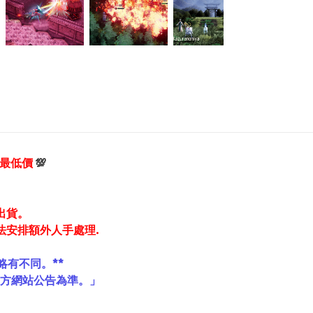
享最低價
💯
出貨。
法安排額外人手處理.
略有不同。**
官方網站公告為準。」