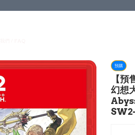
我們 / FAQ
預購
【預售
幻想大
Aby
SW2-