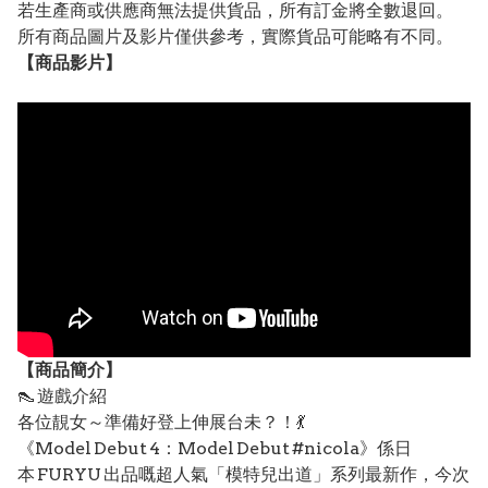
若生產商或供應商無法提供貨品，所有訂金將全數退回。
所有商品圖片及影片僅供參考，實際貨品可能略有不同。
【
商品
影片】
【
商品
簡介】
👠 遊戲介紹
各位靚女～準備好登上伸展台未？！💃
《Model Debut 4：Model Debut #nicola》係日
本 FURYU 出品嘅超人氣「模特兒出道」系列最新作，今次