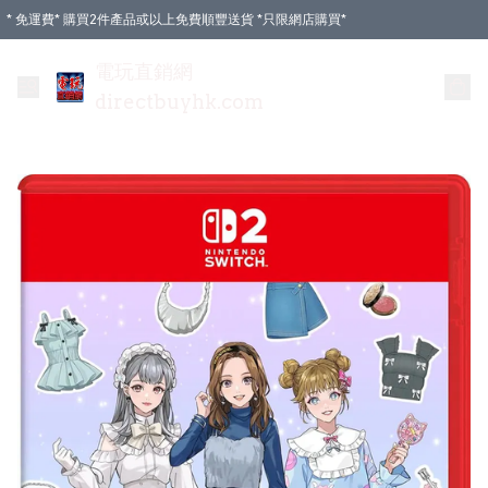
* 免運費* 購買2件產品或以上免費順豐送貨 *只限網店購買*
電玩直銷網
directbuyhk.com