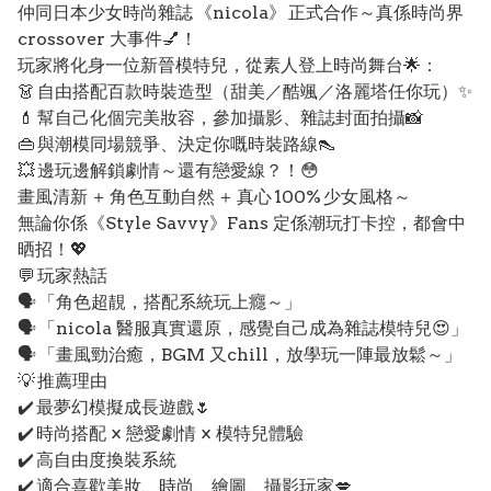
仲同日本少女時尚雜誌 《nicola》 正式合作～真係時尚界
crossover 大事件💅！
玩家將化身一位新晉模特兒，從素人登上時尚舞台🌟：
👗 自由搭配百款時裝造型（甜美／酷颯／洛麗塔任你玩）✨
💄 幫自己化個完美妝容，參加攝影、雜誌封面拍攝📸
👜 與潮模同場競爭、決定你嘅時裝路線👠
💥 邊玩邊解鎖劇情～還有戀愛線？！😳
畫風清新 ＋ 角色互動自然 ＋ 真心 100% 少女風格～
無論你係《Style Savvy》Fans 定係潮玩打卡控，都會中
晒招！💖
💬 玩家熱話
🗣️ 「角色超靚，搭配系統玩上癮～」
🗣️ 「nicola 醫服真實還原，感覺自己成為雜誌模特兒😍」
🗣️ 「畫風勁治癒，BGM 又chill，放學玩一陣最放鬆～」
💡 推薦理由
✔️ 最夢幻模擬成長遊戲🌷
✔️ 時尚搭配 × 戀愛劇情 × 模特兒體驗
✔️ 高自由度換裝系統
✔️ 適合喜歡美妝、時尚、繪圖、攝影玩家💋