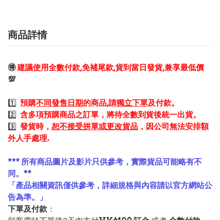
商品詳情
🉐
建議使用全數付款,免補尾款,貨到當日發貨,兼享最低價
💯
1️⃣
預購
不同發售日期
的商品,請
獨立下單
及付款。
2️⃣
含多項預購商品之訂單，將待全數到貨後統一出貨。
3️⃣
發貨時，
恕不接受拼單或更改貨品
，因公司無法安排額
外人手處理.
*** 所有商品圖片及影片只供參考，實際貨品可能略有不
同。**
「產品相關資訊僅供參考，詳細規格與內容請以官方網站公
告為準。」
下單及付款
：