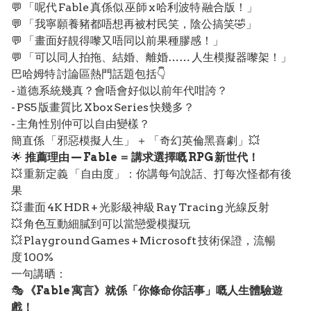
💬 「呢代 Fable 真係似 巫師 x 哈利波特 融合版！」
💬 「我寧願養豬都唔想再被村民笑，陰公搞笑🤣」
💬 「畫面好靚得嚟又唔同以前果種膠感！」
💬 「可以同人拍拖、結婚、離婚…… 人生模擬器嚟架！」
巴哈姆特 討論區熱門話題包括👇
- 道德系統幾真？會唔會好似以前年代咁誇？
- PS5 版畫質比 Xbox Series 快幾多？
- 主角性別仲可以自由變樣？
簡直係 「邪惡模擬人生」 ＋ 「奇幻英倫黑喜劇」💥
🌟
推薦理由 — Fable ＝ 講求選擇嘅 RPG 新世代！
💥 重新定義 「自由度」：你講每句說話、打每次怪都有後
果
💥 畫面 4K HDR + 光影級神級 Ray Tracing 光線反射
💥 角色互動細膩到可以當戀愛模擬玩
💥 Playground Games + Microsoft 技術保證，流暢
度 100%
一句講晒：
🎭
《Fable 寓言》就係「你條命你話事」嘅人生體驗遊
戲！