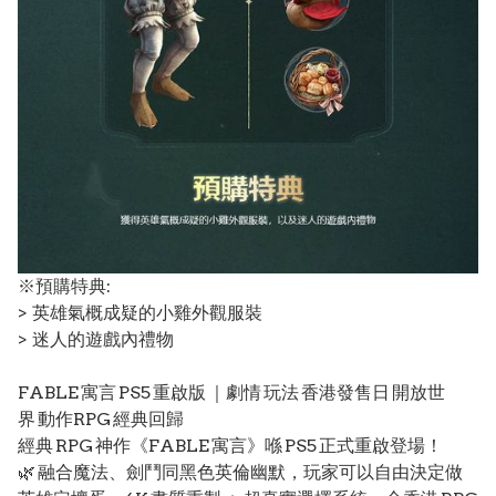
※預購特典:
> 英雄氣概成疑的小雞外觀服裝
> 迷人的遊戲內禮物
FABLE 寓言 PS5 重啟版 ｜劇情 玩法 香港發售日 開放世
界 動作RPG 經典回歸
經典 RPG 神作《FABLE 寓言》喺 PS5 正式重啟登場！
🌿 融合魔法、劍鬥同黑色英倫幽默，玩家可以自由決定做