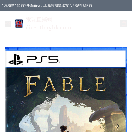
* 免運費* 購買2件產品或以上免費順豐送貨 *只限網店購買*
電玩直銷網
directbuyhk.com