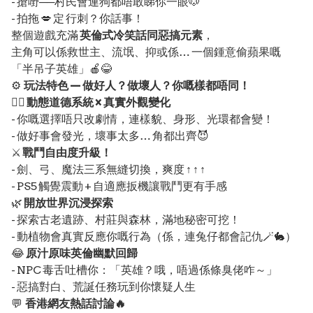
- 搶嘢──村民會連狗都唔敢睇你一眼🐶
- 拍拖 💋 定 行刺？你話事！
整個遊戲充滿
英倫式冷笑話同惡搞元素
，
主角可以係救世主、流氓、抑或係… 一個鍾意偷蘋果嘅
「半吊子英雄」🍎😂
⚙️
玩法特色 — 做好人？做壞人？你嘅樣都唔同！
🧙‍♂️
動態道德系統 × 真實外觀變化
- 你嘅選擇唔只改劇情，連樣貌、身形、光環都會變！
- 做好事會發光，壞事太多… 角都出齊😈
⚔️
戰鬥自由度升級！
- 劍、弓、魔法三系無縫切換，爽度 ↑ ↑ ↑
- PS5 觸覺震動 + 自適應扳機讓戰鬥更有手感
🌿
開放世界沉浸探索
- 探索古老遺跡、村莊與森林，滿地秘密可挖！
- 動植物會真實反應你嘅行為（係，連兔仔都會記仇🪄🐇）
😂
原汁原味英倫幽默回歸
- NPC 毒舌吐槽你：「英雄？哦，唔過係條臭佬咋～」
- 惡搞對白、荒誕任務玩到你懷疑人生
💬
香港網友熱話討論🔥