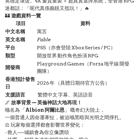
英雄定壞蛋。4K 畫質重製 ＋ 超真實選擇系統，全香港 RPG
迷都話：「呢代真係癲靚又抵玩！」🔥
🏰
遊戲資料一覽
項目
資料
中文名稱
寓言
英文名稱
Fable
平台
PS5（亦會登陸 Xbox Series / PC）
類型
開放世界 動作角色扮演 RPG
Playground Games（Forza 地平線 開發
開發商
團隊）
香港預計發售
2026 年 （具體日期待官方公告）
日
支援語言
繁體中文 字幕、英語語音
🌌
故事背景 — 英倫神話大地再現！
喺名為 「
Albion 阿爾比恩
」 嘅奇幻大陸上，
一個普通人因命運牽扯，被迫喺黑暗與光明之間掙扎。
⚖️ 玩家每個選擇都會影響世界變化：
- 救人──城鎮會為你立像讚頌