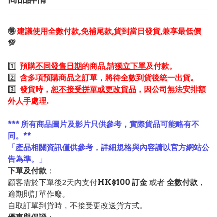
🉐
建議使用全數付款,免補尾款,貨到當日發貨,兼享最低價
💯
1️⃣
預購
不同發售日期
的商品,請
獨立下單
及付款。
2️⃣
含多項預購商品之訂單，將待全數到貨後統一出貨。
3️⃣
發貨時，
恕不接受拼單或更改貨品
，因公司無法安排額
外人手處理.
*** 所有商品圖片及影片只供參考，實際貨品可能略有不
同。**
「產品相關資訊僅供參考，詳細規格與內容請以官方網站公
告為準。」
下單及付款
：
顧客需於下單後2天內支付
HK$100 訂金
或者
全數付款
，
逾期則訂單作廢。
自取訂單到貨時，不接受更改送貨方式。