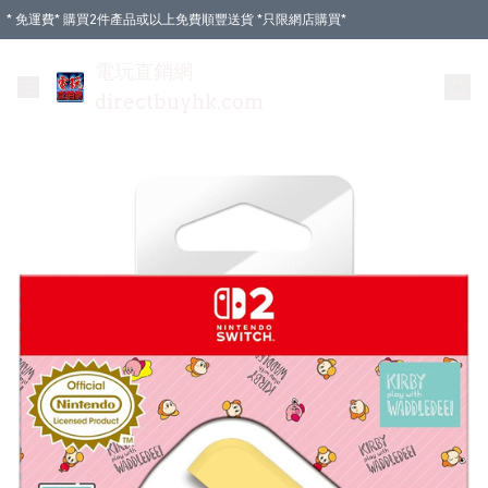
* 免運費* 購買2件產品或以上免費順豐送貨 *只限網店購買*
電玩直銷網
directbuyhk.com