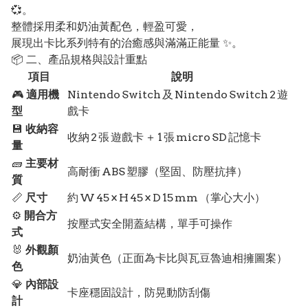
💞。
整體採用柔和奶油黃配色，輕盈可愛，
展現出卡比系列特有的治癒感與滿滿正能量 ✨。
📦 二、產品規格與設計重點
項目
說明
🎮
適用機
Nintendo Switch 及 Nintendo Switch 2 遊
型
戲卡
💾
收納容
收納 2 張 遊戲卡 ＋ 1 張 micro SD 記憶卡
量
🧱
主要材
高耐衝 ABS 塑膠（堅固、防壓抗摔）
質
📏
尺寸
約 W 45 × H 45 × D 15 mm （掌心大小）
⚙️
開合方
按壓式安全開蓋結構，單手可操作
式
🐰
外觀顏
奶油黃色（正面為卡比與瓦豆魯迪相擁圖案）
色
💎
內部設
卡座穩固設計，防晃動防刮傷
計