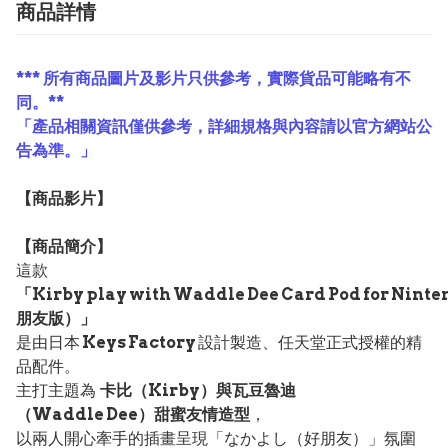
商品詳情
*** 所有商品圖片及影片只供參考，實際貨品可能略有不
同。**
「產品相關資訊僅供參考，詳細規格與內容請以官方網站公
告為準。」
【
商品
影片】
【
商品
簡介】
這款
「Kirby play with Waddle Dee Card Pod for Nint
朋友版）」
是由日本
Keys Factory
設計製造、任天堂正式授權的精
品配件。
主打主題為
卡比（Kirby）與瓦豆魯迪
（Waddle Dee）甜蜜友情造型
，
以兩人開心牽手的插畫呈現「なかよし（好朋友）」氛圍