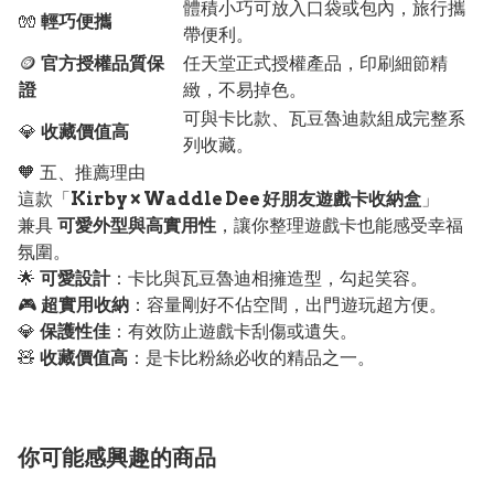
體積小巧可放入口袋或包內，旅行攜
🧤
輕巧便攜
帶便利。
🪙
官方授權品質保
任天堂正式授權產品，印刷細節精
證
緻，不易掉色。
可與卡比款、瓦豆魯迪款組成完整系
💎
收藏價值高
列收藏。
🧡 五、推薦理由
這款「
Kirby × Waddle Dee 好朋友遊戲卡收納盒
」
兼具
可愛外型與高實用性
，讓你整理遊戲卡也能感受幸福
氛圍。
🌟
可愛設計
：卡比與瓦豆魯迪相擁造型，勾起笑容。
🎮
超實用收納
：容量剛好不佔空間，出門遊玩超方便。
💎
保護性佳
：有效防止遊戲卡刮傷或遺失。
🧸
收藏價值高
：是卡比粉絲必收的精品之一。
你可能感興趣的商品