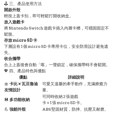
🕹️ 三、產品使用方法
開啟外殼
輕按上蓋卡扣，即可輕鬆打開收納盒。
放入遊戲卡
將 Nintendo Switch 遊戲卡插入內層卡槽，可穩固固定不
鬆脫。
存放 micro SD 卡
下層設有 1 個 micro SD 卡專用卡位，安全防滑設計避免遺
失。
收合攜帶
合上上蓋後會自動「喀」一聲鎖定，確保攜帶時不會鬆開。
💖 四、產品特色與優點
優點
詳細說明
🎀
卡比 × 瓦豆魯迪
可愛又溫馨的牽手動作，充滿療癒力
友情設計
量。
可同時收納 2 張遊戲
💾
多功能收納
卡 + 1 張 micro SD 卡。
💪
強韌外殼
ABS 堅固材質，防摔、抗壓又耐磨。