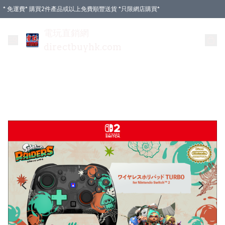
* 免運費* 購買2件產品或以上免費順豐送貨 *只限網店購買*
電玩直銷網
directbuyhk.com