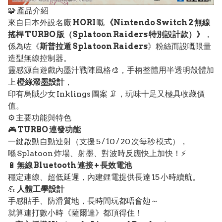
🧩 產品介紹
來自日本外設名廠
HORI
嘅
《Nintendo Switch 2 無線
搖桿 TURBO 版（Splatoon Raiders 特別設計款）》
，
係為咗《
斯普拉遁 Splatoon Raiders
》粉絲而設嘅限量
造型無線控制器。
靈感源自遊戲內墨汁戰陣風格🎨，手柄整體用半透明殼體加
上
橙綠潑墨設計
，
印有烏賊少女 Inklings 圖案 🦑，玩味十足又極具收藏價
值。
⚙️ 主要功能與特色
🎮
TURBO 連發功能
一鍵啟動自動連射（支援 5 / 10 / 20 次每秒 模式），
喺 Splatoon 炸場、射墨、對波時反應快上加快！⚡
🔋
無線 Bluetooth 連接 + 長效電池
穩定連線、超低延遲，內建鋰電提供長達 15 小時續航。
💪
人體工學設計
手感貼手、防滑質地，長時間玩都唔會攰～
就算連打數小時《薩爾達》都頂得住！