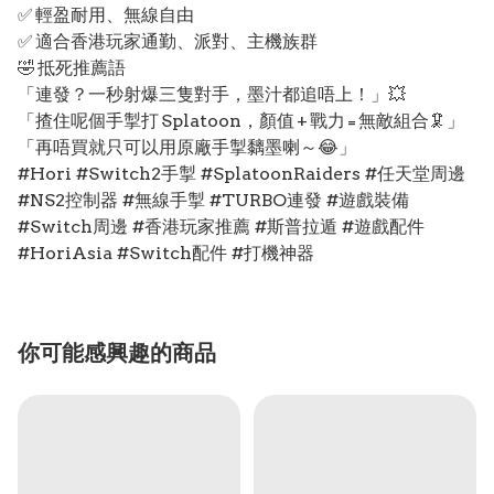
✅ 輕盈耐用、無線自由
✅ 適合香港玩家通勤、派對、主機族群
🤣 抵死推薦語
「連發？一秒射爆三隻對手，墨汁都追唔上！」💥
「揸住呢個手掣打 Splatoon，顏值 + 戰力 = 無敵組合🦑」
「再唔買就只可以用原廠手掣黐墨喇～😂」
#Hori #Switch2手掣 #SplatoonRaiders #任天堂周邊
#NS2控制器 #無線手掣 #TURBO連發 #遊戲裝備
#Switch周邊 #香港玩家推薦 #斯普拉遁 #遊戲配件
#HoriAsia #Switch配件 #打機神器
你可能感興趣的商品