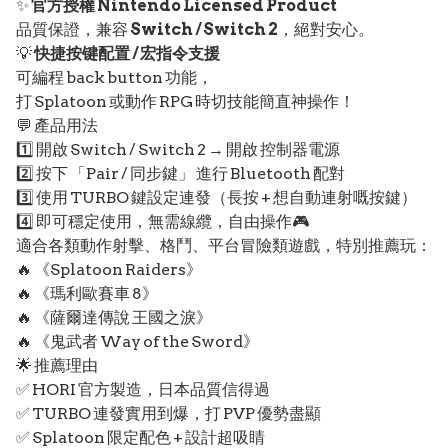
✨
官方授權 Nintendo Licensed Product
品質保證，兼容
Switch / Switch 2
，絕對安心。
💡
快捷按键配置 / 宏指令支援
可編程 back button 功能，
打 Splatoon 或動作 RPG 時切技能簡直神操作！
💬 產品用法
1️⃣ 開啟 Switch / Switch 2 → 開啟 控制器電源
2️⃣ 按下 「Pair / 同步鍵」 進行 Bluetooth 配對
3️⃣ 使用 TURBO 鍵設定連發（長按 + 想自動連射嘅按鍵）
4️⃣ 即可穩定使用，無需線纜，自由操作🎮
適合各類動作射擊、格鬥、平台冒險類遊戲，特別推薦玩：
🔥 《Splatoon Raiders》
🔥 《瑪利歐賽車 8》
🔥 《薩爾達傳說 王國之淚》
🔥 《鬼武者 Way of the Sword》
🌟 推薦理由
✅ HORI 官方製造，日本品質信得過
✅ TURBO 連發實用到爆，打 PVP 優勢盡顯
✅ Splatoon 限定配色 + 設計超吸睛