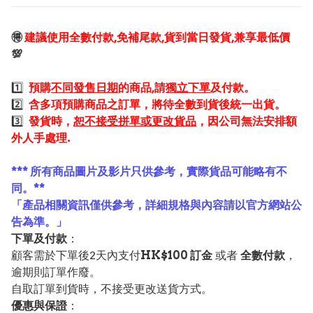
🉐
建議使用全數付款,免補尾款,貨到當日發貨,兼享最低價
💯
1️⃣
預購
不同發售日期
的商品,請
獨立下單
及付款。
2️⃣
含多項預購商品之訂單，將待全數到貨後統一出貨。
3️⃣
發貨時，
恕不接受拼單或更改貨品
，因公司無法安排額
外人手處理.
*** 所有商品圖片及影片只供參考，實際貨品可能略有不
同。**
「產品相關資訊僅供參考，詳細規格與內容請以官方網站公
告為準。」
下單及付款
：
顧客需於下單後2天內支付
HK$100 訂金
或者
全數付款
，
逾期則訂單作廢。
自取訂單到貨時，不接受更改送貨方式。
優惠與保證
：