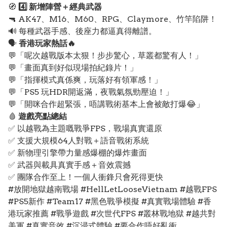
🧭
4️⃣ 新增陣營＋經典武器
🔫 AK47、M16、M60、RPG、Claymore、竹竿陷阱！
🔊 每種武器手感、後座力都逼真得離譜。
🗣️
香港玩家熱話🔥
💬「呢次越戰版本太狠！步步驚心，草叢都驚有人！」
💬「畫面真到好似現場拍紀錄片！」
💬「指揮模式真係爽，玩落好有領軍感！」
💬「PS5 玩HDR開返滿，夜戰氣氛勁壓迫！」
💬「開咪合作超緊張，唔講戰術基本上會被敵打爆😂」
🩸
遊戲亮點總結
✅ 以越戰為主題嘅戰爭FPS，戰場真實還原
✅ 支援大規模64人對戰＋語音戰術系統
✅ 新物理引擎帶力量感爆棚的爆炸畫面
✅ 武器與載具真實手感＋音效震撼
✅ 團隊合作至上！一個人衝鋒只會死得更快
#放開地獄越南戰場 #HellLetLooseVietnam #越戰FPS
#PS5新作 #Team17 #黑色戰爭模擬 #真實戰場體驗 #香
港玩家推薦 #戰爭遊戲 #次世代FPS #叢林戰地獄 #越共對
美軍 #真實音效 #沉浸式體驗 #要合作唔好亂衝