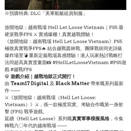
※預購特典: DLC「美軍船艇組員制服」
放開地獄：越南戰場 Hell Let Loose Vietnam｜PS5 最
硬派戰爭FPS ⚔️ 實感爆棚！真實越戰體驗！
《放開地獄：越南戰場 Hell Let Loose Vietnam》PS5
極致真實戰爭FPS🔥 結合越戰叢林戰、團隊戰術同史詩級
爆炸場景💣 重新定義戰場真感體驗！港人玩家熱討戰略打
法同超高真實度畫面📸 #HellLetLooseVietnam #PS5遊
戲 #越戰FPS
💀
遊戲介紹｜越戰地獄正式開打！
由
Team17 Digital
及
Black Matter
帶來嘅系列最新
作 ——
⚔️《放開地獄：越南戰場（Hell Let Loose:
Vietnam）》⚔️，係一款極度寫實、考驗合作嘅第一身射
擊 (FPS) 戰爭遊戲。
延續《Hell Let Loose》系列嘅
真實軍事模擬風格
，今集
轉戰六〇年代的越南戰場 ——