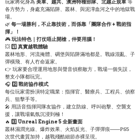
玩家將化身為
美軍、越共、澳洲特種部隊、北越正規軍
等
各方勢力，身處充滿陷阱、叢林、與泥濘血河之中的地獄戰
場。
🌿
每一場勝利，不止靠技術，而係靠「團隊合作 + 戰術指
揮」！
🎮
玩法特色｜打仗唔止開槍，仲要用腦！
💥
1️⃣ 真實越戰體驗
叢林地形、河流掩體、碉堡與陷阱滿地都是。戰線混亂、子
彈橫飛、有人冇命返家。
👉 玩家要合理運用地形與聲音偵察敵方，戰場一個失誤，
整支小隊都玩完。
🎧
2️⃣ 戰術協作模式
每位玩家需扮演特定職業：指揮官、醫療兵、工程兵、偵察
兵、狙擊手等。
🎤 用語音指揮同隊友協作，建立防線、呼叫砲擊、空襲支
援，讓戰場氣氛沉浸到極！
🔥
3️⃣ Unreal Engine 5 全新畫面
叢林濕潤光線、爆炸效果、火焰反光、子彈彈痕——PS5
次世代畫質加持，越戰殘酷細節赤裸呈現。