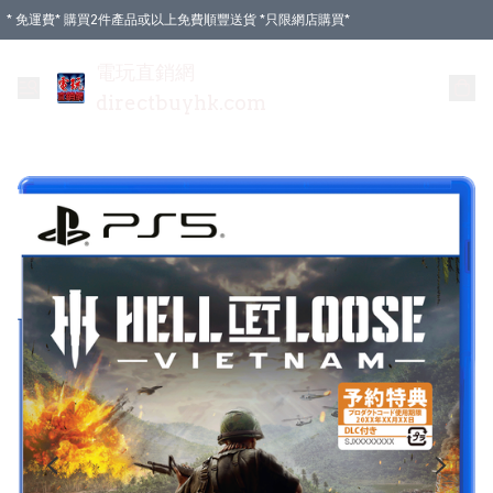
* 免運費* 購買2件產品或以上免費順豐送貨 *只限網店購買*
電玩直銷網
directbuyhk.com