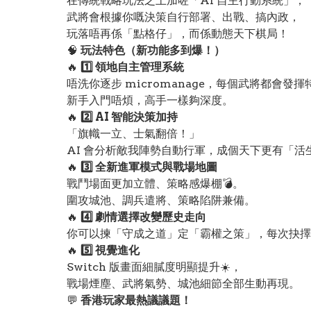
在傳統戰略玩法之上加咗「AI 自主行動系統」，
武將會根據你嘅決策自行部署、出戰、搞內政，
玩落唔再係「點格仔」，而係動態天下棋局！
🧠
玩法特色（新功能多到爆！）
🔥
1️⃣ 領地自主管理系統
唔洗你逐步 micromanage，每個武將都會發
新手入門唔煩，高手一樣夠深度。
🔥
2️⃣ AI 智能決策加持
「旗幟一立、士氣翻倍！」
AI 會分析敵我陣勢自動行軍，成個天下更有「活
🔥
3️⃣ 全新進軍模式與戰場地圖
戰鬥場面更加立體、策略感爆棚💣。
圍攻城池、調兵遣將、策略陷阱兼備。
🔥
4️⃣ 劇情選擇改變歷史走向
你可以揀「守成之道」定「霸權之策」，每次抉擇
🔥
5️⃣ 視覺進化
Switch 版畫面細膩度明顯提升☀️，
戰場煙塵、武將氣勢、城池細節全部生動再現。
💬
香港玩家最熱議議題！