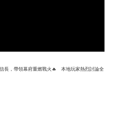
織田信長，帶領幕府重燃戰火🔥 本地玩家熱烈討論全