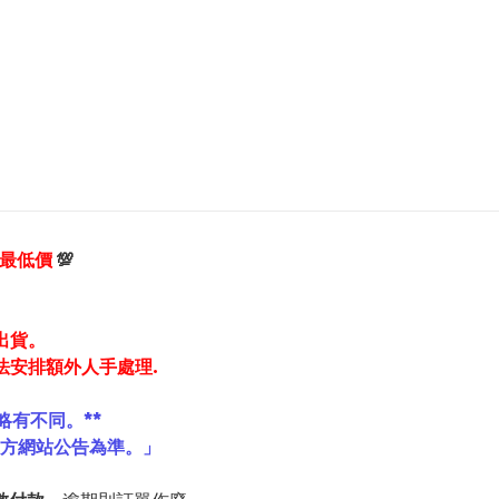
享最低價
💯
出貨。
法安排額外人手處理.
略有不同。**
官方網站公告為準。」