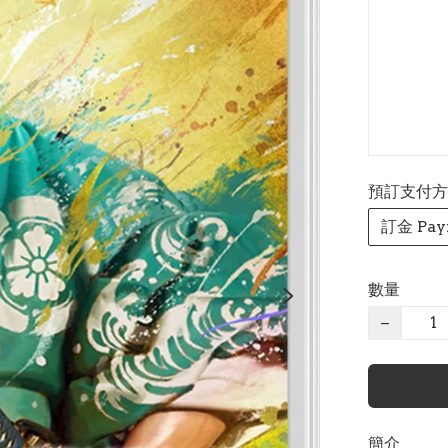
預訂支付方式 P
訂金 Pay
數量
−
簡介