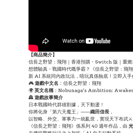
【
商品
簡介】
信長之野望：飛翔｜香港預購・Switch 版｜重燃日本戰國
想體驗真・戰國時代嘅爭霸？《信長之野望：飛翔》登
新 AI 系統同內政玩法，唔玩真係蝕底！立即入
🎮
遊戲中文名
：信長之野望：飛翔
🌍
英文名稱
：Nobunaga’s Ambition: Awake
🏯
遊戲故事簡介
日本戰國時代群雄割據，天下動盪！
你將化身「第六天魔王」——
織田信長
，
以智略、外交、軍事力一統亂世，實現天下布武⚔️
《信長之野望：飛翔》係系列 40 週年作品，由
光