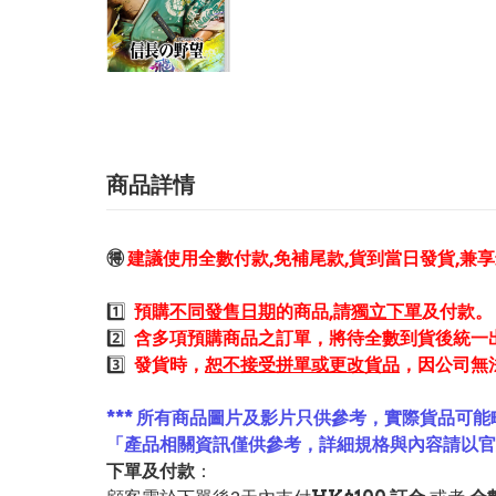
商品詳情
🉐
建議使用全數付款,免補尾款,貨到當日發貨,兼
1️⃣
預購
不同發售日期
的商品,請
獨立下單
及付款。
2️⃣
含多項預購商品之訂單，將待全數到貨後統一
3️⃣
發貨時，
恕不接受拼單或更改貨品
，因公司無
*** 所有商品圖片及影片只供參考，實際貨品可能
「產品相關資訊僅供參考，詳細規格與內容請以
下單及付款
：