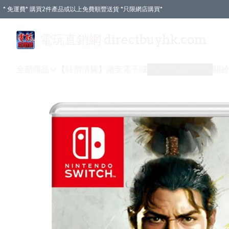
* 免運費* 購買2件產品或以上免費順豐送貨 *只限網店購買*
電玩直銷網 directbuyhk.com
全部商品
【特價清貨】
激安電子城
付款方式
送貨方式
關於