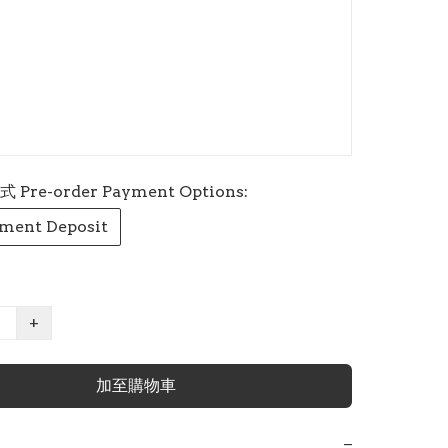
re-order Payment Options:
ment Deposit
+
加至購物車
−