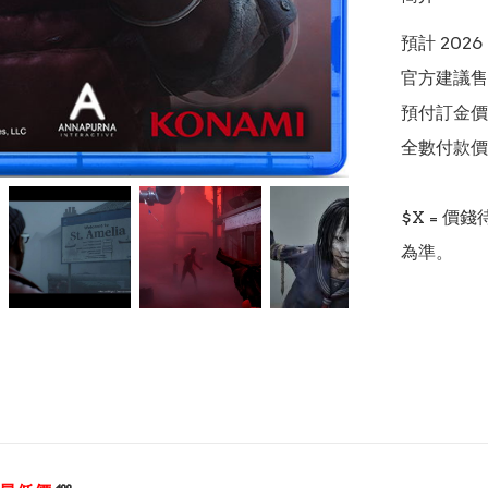
預計 2026
官方建議售價
預付訂金價格:(
全數付款價格:
$X = 
為準。