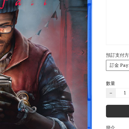
預訂支付方式 P
訂金 Pay
數量
−
簡介