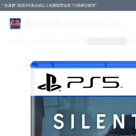
* 免運費* 購買2件產品或以上免費順豐送貨 *只限網店購買*
電玩直銷網 directbuyhk.com
全部商品
【特價清貨】
激安電子城
付款方式
送貨方式
關於