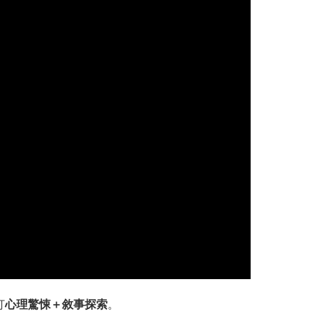
打
心理驚悚＋敘事探索
。