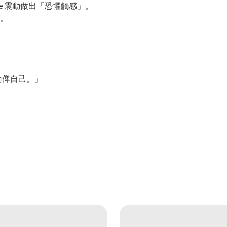
nse 震動做出「恐懼觸感」。
。
會輸俾自己。」