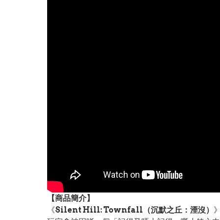
【
商品
簡介】
《
Silent Hill: Townfall（沉默之丘：湮沒）
》