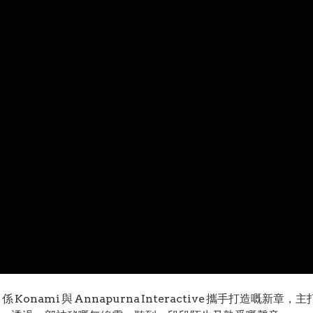
係 Konami 與 Annapurna Interactive 攜手打造嘅新章，主