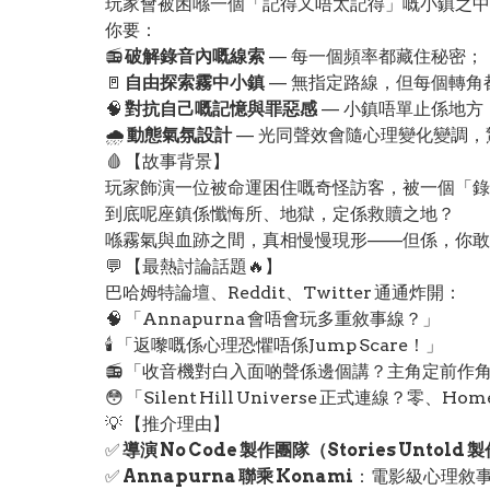
玩家會被困喺一個「記得又唔太記得」嘅小鎮之中
你要：
📻
破解錄音內嘅線索
— 每一個頻率都藏住秘密；
🚪
自由探索霧中小鎮
— 無指定路線，但每個轉角
🧠
對抗自己嘅記憶與罪惡感
— 小鎮唔單止係地方
🌧️
動態氣氛設計
— 光同聲效會隨心理變化變調，
🩸 【故事背景】
玩家飾演一位被命運困住嘅奇怪訪客，被一個「錄
到底呢座鎮係懺悔所、地獄，定係救贖之地？
喺霧氣與血跡之間，真相慢慢現形——但係，你敢
💬 【最熱討論話題🔥】
巴哈姆特論壇、Reddit、Twitter 通通炸開：
🧠 「Annapurna 會唔會玩多重敘事線？」
🕯️ 「返嚟嘅係心理恐懼唔係Jump Scare！」
📻 「收音機對白入面啲聲係邊個講？主角定前作
😳 「Silent Hill Universe 正式連線？零、
💡 【推介理由】
✅
導演 No Code 製作團隊（Stories Untold
✅
Annapurna 聯乘 Konami
：電影級心理敘