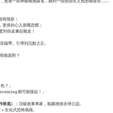
，透過一部神秘嘅無線電，聽到一段段陌生又熟悉嘅聲音……
都有陰影；
，更係你心入面嘅恐懼；
驚到你皮膚起雞皮！
音磁帶」引導到沉默之丘。
唔敢面對？
角色？」
Homecoming 都可能接起！」
 製作班底）
：頂級敘事專家，氛圍感係全球公認。
事＋生化式恐怖風格。