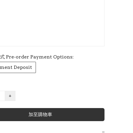
re-order Payment Options:
ment Deposit
+
加至購物車
−