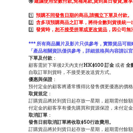
🉐
建議使用全數付款,免補尾款,貨到當日發貨,兼
1️⃣
預購
不同發售日期
的商品,請
獨立下單
及付款。
2️⃣
含多項預購商品之訂單，將待全數到貨後統一
3️⃣
發貨時，
恕不接受拼單或更改貨品
，因公司無
*** 所有商品圖片及影片只供參考，實際貨品可能
「產品相關資訊僅供參考，詳細規格與內容請以
下單及付款
：
顧客需於下單後2天內支付
HK$100 訂金
或者
全
自取訂單到貨時，不接受更改送貨方式。
優惠與保證
：
預付定金的顧客將通常獲得比發售價更優惠的價格。
取貨規定
：
訂購貨品將於到貨日起存放一星期，超期需付餘額
付定金的顧客享有優先購買和貨源保證，未付定金
取消訂單
：
發售日前取消訂單將收取$50行政費用。
訂購貨品將於到貨日起存放一星期，超期需付餘額