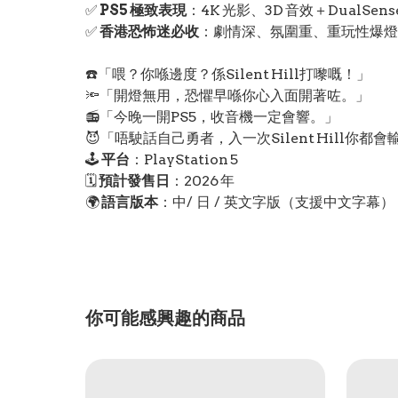
✅
PS5 極致表現
：4K 光影、3D 音效＋DualSe
✅
香港恐怖迷必收
：劇情深、氛圍重、重玩性爆燈
☎️「喂？你喺邊度？係Silent Hill打嚟嘅！」
🔦「開燈無用，恐懼早喺你心入面開著咗。」
📻「今晚一開PS5，收音機一定會響。」
😈「唔駛話自己勇者，入一次Silent Hill你都
🕹️
平台
：PlayStation 5
🗓️
預計發售日
：2026 年
🌍
語言版本
：中/ 日 / 英文字版（支援中文字幕）
你可能感興趣的商品