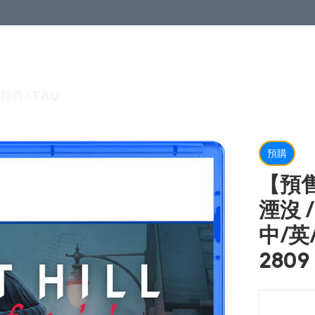
我們 / FAQ
預購
【預售
湮沒 / 
中/英
2809