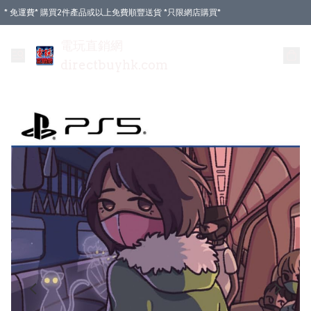
* 免運費* 購買2件產品或以上免費順豐送貨 *只限網店購買*
電玩直銷網
directbuyhk.com