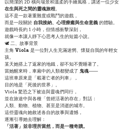
以簡潔的 2D 橫向場景和溫柔的手繪風格，講述一位少女
在生與死之間的靈魂旅程
。
這不是一款著重難度或戰鬥的遊戲，
而是一段關於
自我接納、心理療癒與生命意義
的體驗。
遊戲時長約 1 小時，但情感衝擊深刻，
就像一本讓人靜下心思考人生的短篇小說。
🕊️ 二、故事背景
主角
Viola
是一位對人生充滿迷惘、懷疑自我的年輕女
孩。
某天她搭上了返家的地鐵，卻不知不覺睡著了。
當她醒來時，車廂中的人類都變成了
鬼魂
——
這班車原來是「載著亡者的列車」，
目的地是「死後的世界」。
Viola 驚恐之下被迫與靈魂們同行，
並在旅途中與各種「曾經活著的存在」對話：
人類、動物、植物、甚至是消逝的城市。
這些靈魂向她敘述各自的故事與遺憾，
逐漸引導她去理解：
「活著」並非理所當然，而是一種奇蹟。