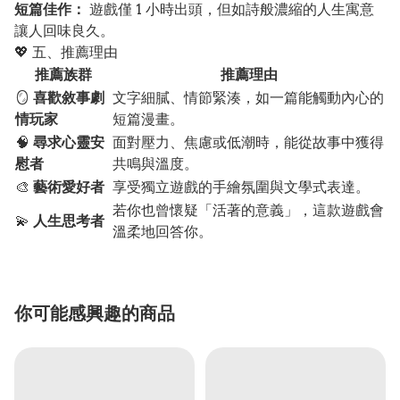
短篇佳作：
遊戲僅 1 小時出頭，但如詩般濃縮的人生寓意
讓人回味良久。
💖 五、推薦理由
推薦族群
推薦理由
🪞
喜歡敘事劇
文字細膩、情節緊湊，如一篇能觸動內心的
情玩家
短篇漫畫。
🧠
尋求心靈安
面對壓力、焦慮或低潮時，能從故事中獲得
慰者
共鳴與溫度。
🎨
藝術愛好者
享受獨立遊戲的手繪氛圍與文學式表達。
若你也曾懷疑「活著的意義」，這款遊戲會
💫
人生思考者
溫柔地回答你。
你可能感興趣的商品