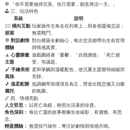
💬 「你不需要做得完美。你只需要，願意再活一天。」
🕹️ 三、玩法特色
系統
說明
🚶‍♀️
橫向互動
玩家操作主角走在列車上，與各個靈魂交談；
探索
無需戰鬥。
💬
對話劇情
對白構築全劇核心，每次交流都帶出生命哲理
體驗
與情感真實。
🧘
心靈療癒
遊戲圍繞著「憂鬱」「自我價值」「死亡接
主題
受」等議題。
🖌️
手繪美術
柔和筆觸與溫暖配色，使沉重主題變得細膩而
風格
安靜。
🎵
溫柔配樂
低調鋼琴與環境音為主，營造出既悲傷又治癒
襯托
的氛圍。
🌌 四、情感亮點
人文哲思：
以死亡為鏡，映照出活著的珍貴。
角色深刻：
每位亡靈的故事都像生命縮影，有遺憾、有思
念。
輕盈體驗：
無需技巧操作，專注於劇情與情感共鳴。