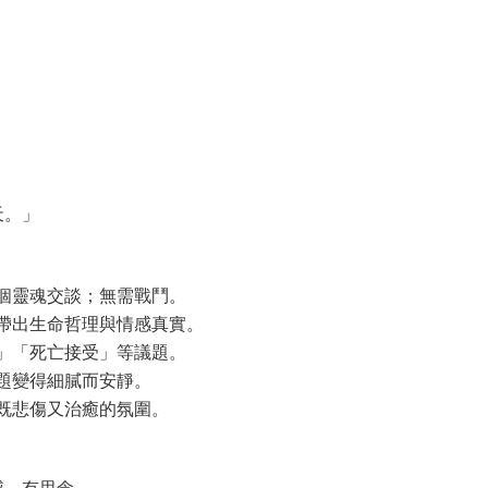
天。」
個靈魂交談；無需戰鬥。
帶出生命哲理與情感真實。
」「死亡接受」等議題。
題變得細膩而安靜。
既悲傷又治癒的氛圍。