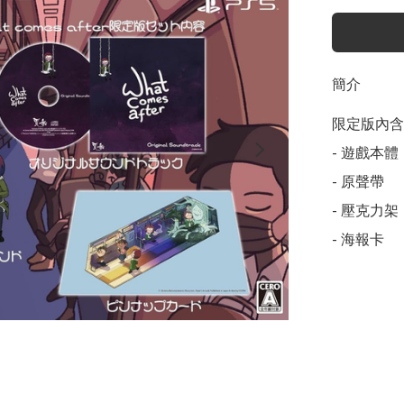
簡介
限定版內含物 
- 遊戲本體

- 原聲帶

- 壓克力架

- 海報卡