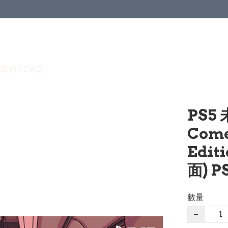
我們 / FAQ
PS5
Come
Edi
面) P
數量
−