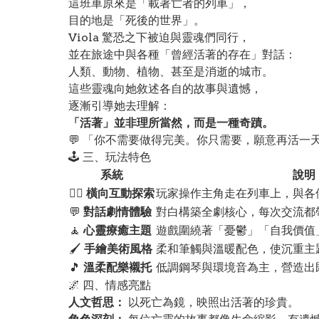
這班車原來是「載著亡者的列車」，
目的地是「死後的世界」。
Viola 驚恐之下被迫與靈魂們同行，
並在旅途中與各種「曾經活著的存在」對話：
人類、動物、植物、甚至是消逝的城市。
這些靈魂向她敘述各自的故事與遺憾，
逐漸引導她去理解：
「活著」並非理所當然，而是一種奇蹟。
💬 「你不需要做得完美。你只需要，願意再活一
🕹️ 三、玩法特色
系統
說明
🚶‍♀️
橫向互動探索
玩家操作主角走在列車上，與各
💬
對話劇情體驗
對白構築全劇核心，每次交流都
🧘
心靈療癒主題
遊戲圍繞著「憂鬱」「自我價值
🖌️
手繪美術風格
柔和筆觸與溫暖配色，使沉重主
🎵
溫柔配樂襯托
低調鋼琴與環境音為主，營造出
🌌 四、情感亮點
人文哲思：
以死亡為鏡，映照出活著的珍貴。