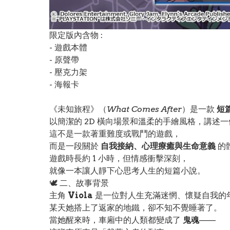
限定版內含物 :
- 遊戲本體
- 原聲帶
- 壓克力架
- 海報卡
《未知旅程》（
What Comes After
）是一款
短
以簡潔的 2D 橫向場景和溫柔的手繪風格，講述
這不是一款著重難度或戰鬥的遊戲，
而是一段關於
自我接納、心理療癒與生命意義
的
遊戲時長約 1 小時，但情感衝擊深刻，
就像一本讓人靜下心思考人生的短篇小說。
🕊️ 二、故事背景
主角
Viola
是一位對人生充滿迷惘、懷疑自我的
某天她搭上了返家的地鐵，卻不知不覺睡著了。
當她醒來時，車廂中的人類都變成了
鬼魂
——