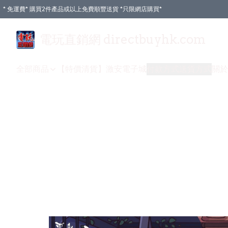
* 免運費* 購買2件產品或以上免費順豐送貨 *只限網店購買*
電玩直銷網 directbuyhk.com
全部商品
【特價清貨】
激安電子城
付款方式
送貨方式
關於