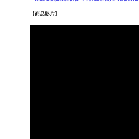
【
商品
影片】