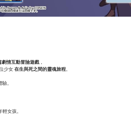
篇劇情互動冒險遊戲
，
一位少女
在生與死之間的靈魂旅程
。
體驗。
年輕女孩。