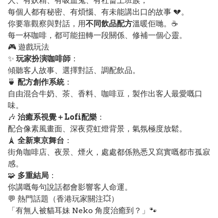
人、有妖精、有吸血鬼、有社畜上班族，
每個人都有秘密、有煩惱、有未能講出口的故事 💔。
你要靠觀察與對話，用
不同飲品配方
溫暖佢哋。☕️
每一杯咖啡，都可能扭轉一段關係、修補一個心靈。
🎮 遊戲玩法
✨
玩家扮演咖啡師
：
傾聽客人故事、選擇對話、調配飲品。
🍵
配方創作系統
：
自由混合牛奶、茶、香料、咖啡豆，製作出客人最愛嘅口
味。
🎶
治癒系視覺＋Lofi配樂
：
配合像素風畫面、深夜霓虹燈背景，氣氛極度放鬆。
🗼
全新東京舞台
：
街角咖啡店、夜景、煙火，處處都係熟悉又寫實嘅都市孤寂
感。
🧩
多重結局
：
你講嘅每句說話都會影響客人命運。
💬 熱門話題（香港玩家關注💥）
「有無人被貓耳妹 Neko 角度治癒到？」🐾