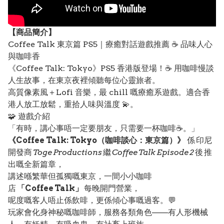
【
商品
簡介】
Coffee Talk 東京篇 PS5｜療癒對話遊戲推薦 ☕️ 品味人心
與咖啡香
《Coffee Talk: Tokyo》PS5 香港版登場！☕️ 用咖啡慢談
人生故事，在東京夜裡傾聽每位心靈旅者。
高質像素風＋Lofi 音樂，最 chill 嘅療癒系遊戲。適合香
港人放工放鬆，重拾人味與溫度 💫。
🧩 遊戲介紹
「有時，講心事唔一定要朋友，只需要一杯咖啡☕️。」
《Coffee Talk: Tokyo（咖啡談心：東京篇）》
係 印尼
開發商
Toge Productions
繼
Coffee Talk Episode 2
後 推
出嘅全新篇章，
講述喺繁華但孤獨嘅東京，一間小小咖啡
店
「Coffee Talk」
每晚開門營業，
呢度嘅客人唔止係飲啡，更係傾心事嘅過客。💬
玩家會化身神秘嘅咖啡師，服務各類角色——有人形機械