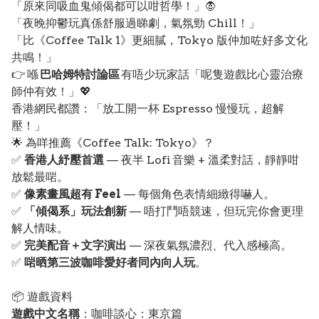
「原來同吸血鬼傾偈都可以咁哲學！」🧛
「夜晚抑鬱玩真係舒服過睇劇，氣氛勁 Chill！」
「比《Coffee Talk 1》更細膩，Tokyo 版仲加咗好多文化
共鳴！」
👉 喺
巴哈姆特討論區
有唔少玩家話「呢隻遊戲比心靈治療
師仲有效！」💖
香港網民都讚：「放工開一杯 Espresso 慢慢玩，超解
壓！」
🌟 為咩推薦《Coffee Talk: Tokyo》？
✅
香港人紓壓首選
— 夜半 Lofi 音樂 + 溫柔對話，靜靜咁
放鬆最啱。
✅
像素畫風超有 Feel
— 每個角色表情細緻得嚇人。
✅
「傾偈系」玩法創新
— 唔打鬥唔競速，但玩完你會更理
解人情味。
✅
完美配音＋文字演出
— 深夜氣氛濃烈、代入感極高。
✅
啱晒第三波咖啡愛好者同內向人玩
。
📦 遊戲資料
遊戲中文名稱
：咖啡談心：東京篇