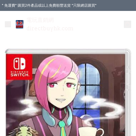
* 免運費* 購買2件產品或以上免費順豐送貨 *只限網店購買*
電玩直銷網
directbuyhk.com