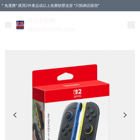
* 免運費* 購買2件產品或以上免費順豐送貨 *只限網店購買*
電玩直銷網
directbuyhk.com