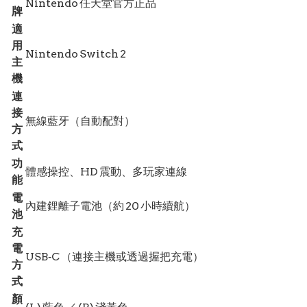
Nintendo 任天堂官方正品
牌
適
用
Nintendo Switch 2
主
機
連
接
無線藍牙（自動配對）
方
式
功
體感操控、HD 震動、多玩家連線
能
電
內建鋰離子電池（約 20 小時續航）
池
充
電
USB‑C （連接主機或透過握把充電）
方
式
顏