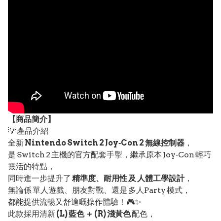
【
商品
簡介】
💡 產品介紹
全新
Nintendo Switch 2 Joy‑Con 2 無線控制器
，
是 Switch 2 主機的官方配套手掣，繼承原本 Joy‑Con 輕巧
靈活的特點，
同時進一步提升了
精準度、耐用性 及 人體工學設計
，
無論係 單人遊戲、朋友對戰、還是 多人Party 模式，
都能提供流暢又舒適嘅操作體驗！🎮✨
此款採用清新
(L) 藍色 ＋ (R) 淺黃色
配色，