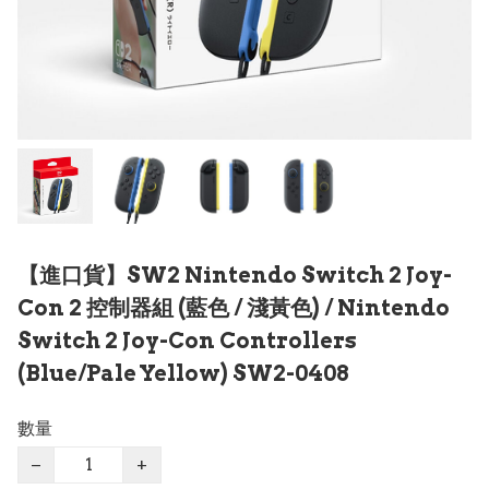
【進口貨】SW2 Nintendo Switch 2 Joy-
Con 2 控制器組 (藍色 / 淺黃色) / Nintendo
Switch 2 Joy-Con Controllers
(Blue/Pale Yellow) SW2-0408
數量
−
+