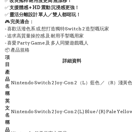
✅
改良搖桿 耐用度更高 無漂移！
✅
支援體感 + HD 震動 沉浸感更強！
✅
靈活分離設計 單人／雙人都啱玩！
🎮
完美適合：
- 喜歡活潑色系 或 想打造獨特Switch 2 造型嘅玩家
- 追求高質量操控感 及 耐用手掣嘅用家
- 喜愛 Party Game 及 多人同樂遊戲嘅人
📦 產品規格
項
詳細資料
目
產
品
Nintendo Switch 2 Joy‑Con 2 （L）藍色 ／ （R）淺黃
名
稱
英
文
Nintendo Switch 2 Joy‑Con 2 (L) Blue / (R) Pale Yello
名
稱
品