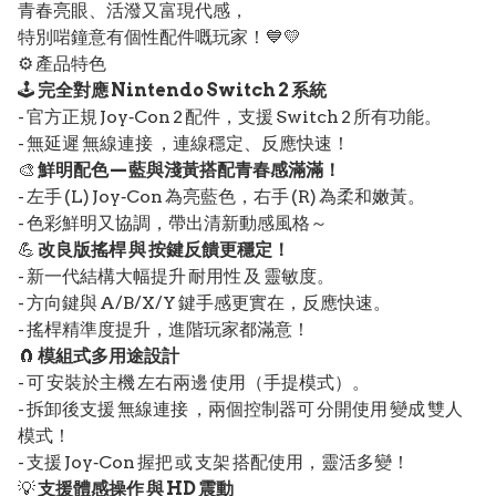
青春亮眼、活潑又富現代感，
特別啱鐘意有個性配件嘅玩家！💙💛
⚙️ 產品特色
🕹
完全對應 Nintendo Switch 2 系統
- 官方正規 Joy‑Con 2 配件，支援 Switch 2 所有功能。
- 無延遲 無線連接 ，連線穩定、反應快速！
🎨
鮮明配色 — 藍與淺黃搭配青春感滿滿！
- 左手 (L) Joy‑Con 為亮藍色，右手 (R) 為柔和嫩黃。
- 色彩鮮明又協調，帶出清新動感風格～
💪
改良版搖桿 與 按鍵反饋更穩定！
- 新一代結構大幅提升 耐用性 及 靈敏度。
- 方向鍵與 A/B/X/Y 鍵手感更實在，反應快速。
- 搖桿精準度提升，進階玩家都滿意！
🧲
模組式多用途設計
- 可 安裝於主機 左右兩邊 使用（手提模式）。
- 拆卸後支援 無線連接 ，兩個控制器可 分開使用 變成 雙人
模式！
- 支援 Joy‑Con 握把 或 支架 搭配使用，靈活多變！
💡
支援體感操作 與 HD 震動