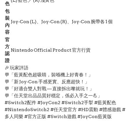
(L) 藍色 ／ (R) 淺黃色
色
包
裝
Joy‑Con (L)、Joy‑Con (R)、Joy‑Con 腕帶各 1 個
內
容
官
方
Nintendo Official Product 官方行貨
認
證
🎉 玩家評語
💬「藍黃配色超吸睛，裝喺機上好青春！」
💬「新 Joy‑Con 手感更實、反應超快！」
💬「好適合雙人對戰 — 直接拆出嚟就玩！」
💬「任天堂出品品質好穩定，係必入手之一💪」
#Switch2配件 #JoyCon2 #Switch2手掣 #藍黃配色
#NintendoSwitch2 #任天堂官方 #HD震動 #體感遊戲 #
多人同樂 #官方正版 #Switch遊戲 #JoyCon藍黃版