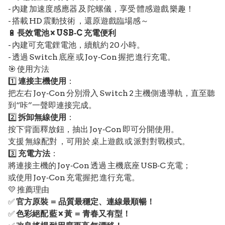
- 內建 加速度感應器 及 陀螺儀，享受 體感遊戲 樂趣！
- 搭載 HD 震動技術 ，還原遊戲臨場感～
🔋
長效電池 × USB‑C 充電便利
- 內建可充電鋰電池，續航約 20 小時。
- 透過 Switch 底座 或 Joy‑Con 握把 進行充電。
🎯 使用方法
1️⃣
連接主機使用
：
把左右 Joy‑Con 分別滑入 Switch 2 主機側邊導軌，直至聽
到“咔”一聲即連接完成。
2️⃣
拆卸無線使用
：
按下背面釋放鈕，抽出 Joy‑Con 即可分開使用。
支援 無線配對 ，可用於 桌上遊戲 或 派對對戰模式。
3️⃣
充電方法
：
將連接主機的 Joy‑Con 透過 主機底座 USB‑C 充電；
或使用 Joy‑Con 充電握把 進行充電。
💛 推薦理由
✅
官方原裝 ＝ 品質最穩定、連線最順暢！
✅
色彩絕配 藍 × 黃 ＝ 青春又有型！