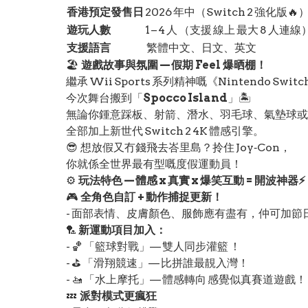
香港預定發售日
2026 年中（Switch 2 強化版🔥
遊玩人數
1 – 4 人 （支援 線上 最大 8 人連線
支援語言
繁體中文、日文、英文
🏖️
遊戲故事與氛圍 — 假期 Feel 爆晒棚！
繼承 Wii Sports 系列精神嘅《Nintendo Switch 
今次舞台搬到「
Spocco Island
」🏝️
無論你鍾意踩板、射箭、潛水、羽毛球、氣墊球或
全部加上新世代 Switch 2 4K 體感引擎。
😎 想放假又冇錢飛去峇里島？拎住 Joy‑Con，
你就係全世界最有型嘅度假運動員！
⚙️
玩法特色 — 體感 x 真實 x 爆笑互動 = 開波神器⚡
🎮
全角色自訂 + 動作捕捉更新！
- 面部表情、皮膚顏色、服飾應有盡有，仲可加節
🏸
新運動項目加入：
- 🏀 「籃球對戰」— 雙人同步灌籃 ！
- ⛳ 「滑翔競速」— 比拼誰最靚入灣！
- 🚤 「水上摩托」— 體感轉向 感覺似真賽道遊戲！
💤
派對模式更瘋狂