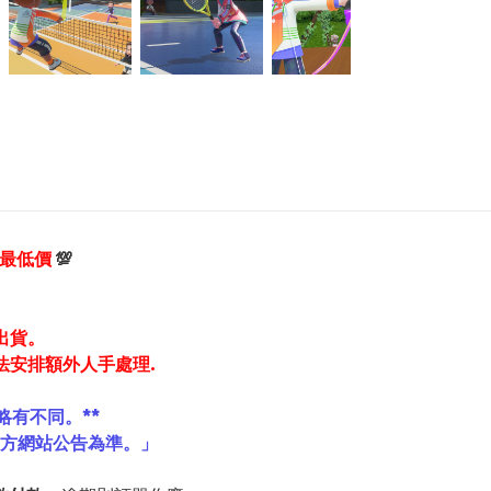
享最低價
💯
出貨。
法安排額外人手處理.
略有不同。**
官方網站公告為準。」