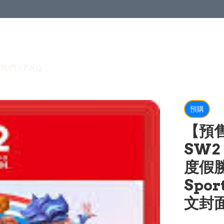
我們 / FAQ
預購
【預售
SW2 
度假勝地
Spor
文封面)