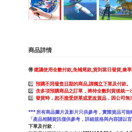
商品詳情
🉐
建議使用全數付款,免補尾款,貨到當日發貨,兼
1️⃣
預購
不同發售日期
的商品,請
獨立下單
及付款。
2️⃣
含多項預購商品之訂單，將待全數到貨後統一
3️⃣
發貨時，
恕不接受拼單或更改貨品
，因公司無
*** 所有商品圖片及影片只供參考，實際貨品可能
「產品相關資訊僅供參考，詳細規格與內容請以
下單及付款
：