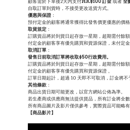
顧客需於下單後2天內支付
HK$100 訂金
或者
全
自取訂單到貨時，不接受更改送貨方式。
優惠與保證
：
預付定金的顧客將通常獲得比發售價更優惠的價格。
取貨規定
：
訂購貨品將於到貨日起存放一星期，超期需付餘額
付定金的顧客享有優先購買和貨源保證，未付定金
取消訂單
：
發售日前取消訂單將收取$50行政費用。
訂購貨品將於到貨日起存放一星期，超期需付餘額
付定金的顧客享有優先購買和貨源保證 。
訂單日期起計，超過 10 天即不可取消，訂金將不
其他條款
：
商品出貨日期可能更改，以官方網站公佈為準。
若生產商或供應商無法提供貨品，所有訂金將全數
所有商品圖片及影片僅供參考，實際貨品可能略有
【
商品
影片】