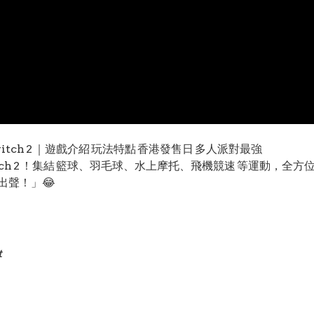
渡假村 Switch 2 ｜遊戲介紹 玩法特點 香港發售日 多人派對最強
》登陸 Switch 2 ！集結 籃球、羽毛球、水上摩托、飛機競速 等運動，全方
出聲！」😂
t