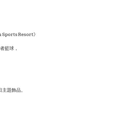
）
）
Sports Resort》
者籃球，
日主題飾品。