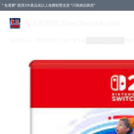
* 免運費* 購買2件產品或以上免費順豐送貨 *只限網店購買*
電玩直銷網 directbuyhk.com
全部商品
【特價清貨】
激安電子城
付款方式
送貨方式
關於