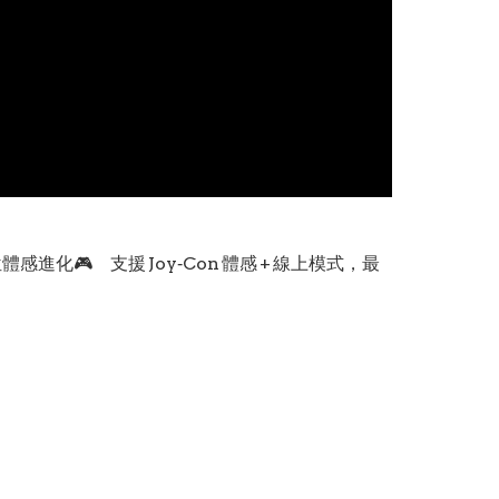
位體感進化🎮 支援 Joy‑Con 體感 + 線上模式，最