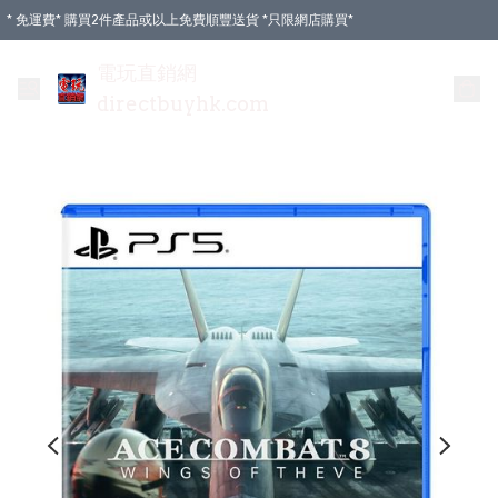
* 免運費* 購買2件產品或以上免費順豐送貨 *只限網店購買*
電玩直銷網
directbuyhk.com