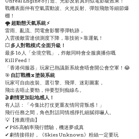
Unreal Engine 6 打造、光影反射真到似電影級效果！
戰機表面仲有空氣震動波、火光反射、彈殼飛散等細節爆
棚！
🌪️
超動態天氣系統 ⚡
雷雨、亂流、閃電會影響導彈軌跡，
入雲後敵雷達偵測度下降，靠技術 > 靠運氣！
💥
多人對戰模式 全面升級！
最多 16 人「全境空戰」，炸敵同時會全服廣播你嘅
Kill Feed！
「香港伺服器」玩家已熱議新系統會唔會開公會空軍！😂
🎯
自訂戰機 x 塗裝系統
玩家可自由改裝、選引擎、飛彈、迷彩圖案，
飛出去唔止要勁，仲要型到痴線💪。
🎬
劇情更加貼地感人！
有人話：「今集比打仗更重友情同背叛感！」
飛行任務之間，角色對話同情感掙扎細膩得嚇人。
💡【推薦理由】
✔ PS5 高幀率飛行體驗，機迷夢成真
✔ 劇情接得好，《Skies Unknown》粉絲一定要玩