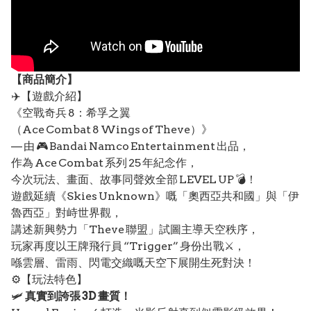
【
商品
簡介】
✈️【遊戲介紹】
《空戰奇兵 8：希孚之翼
（Ace Combat 8 Wings of Theve）》
— 由 🎮 Bandai Namco Entertainment 出品，
作為 Ace Combat 系列 25 年紀念作，
今次玩法、畫面、故事同聲效全部 LEVEL UP 💣！
遊戲延續《Skies Unknown》嘅「奧西亞共和國」與「伊
魯西亞」對峙世界觀，
講述新興勢力「Theve 聯盟」試圖主導天空秩序，
玩家再度以王牌飛行員 “Trigger” 身份出戰⚔️，
喺雲層、雷雨、閃電交織嘅天空下展開生死對決！
⚙️【玩法特色】
🛩️
真實到誇張 3D 畫質！