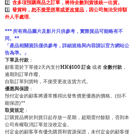
2️⃣
含多項預購商品之訂單，將待全數到貨後統一出貨。
3️⃣
發貨時，
恕不接受拼單或更改貨品
，因公司無法安排額
外人手處理.
*** 所有商品圖片及影片只供參考，實際貨品可能略有不
同。**
「產品相關資訊僅供參考，詳細規格與內容請以官方網站公
告為準。」
下單及付款
：
顧客需於下單後2天內支付
HK$100 訂金
或者
全數付款
，
逾期則訂單作廢。
自取訂單到貨時，不接受更改送貨方式。
優惠與保證
：
預付定金的顧客將通常獲得比發售價更優惠的價格。(但不
能保證)**
取貨規定
：
訂購貨品將於到貨日起存放一星期，超期需付餘額，否則本
公司有權取消訂單並沒收定金。
付定金的顧客享有優先購買和貨源保證，未付定金的顧客僅