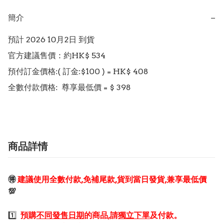
簡介
−
預計 2026 10月2日 到貨

官方建議售價：約HK$ 534

預付訂金價格:( 訂金:$100 ) = HK$ 408  

商品詳情
🉐
建議使用全數付款,免補尾款,貨到當日發貨,兼享最低價
💯
1️⃣
預購
不同發售日期
的商品,請
獨立下單
及付款。