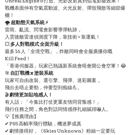
Unreal Engine 6 打造、光影反射真到似電影級效果！
戰機表面仲有空氣震動波、火光反射、彈殼飛散等細節爆
棚！
🌪️
超動態天氣系統 ⚡
雷雨、亂流、閃電會影響導彈軌跡，
入雲後敵雷達偵測度下降，靠技術 > 靠運氣！
💥
多人對戰模式 全面升級！
最多 16 人「全境空戰」，炸敵同時會全服廣播你嘅
Kill Feed！
「香港伺服器」玩家已熱議新系統會唔會開公會空軍！😂
🎯
自訂戰機 x 塗裝系統
玩家可自由改裝、選引擎、飛彈、迷彩圖案，
飛出去唔止要勁，仲要型到痴線💪。
🎬
劇情更加貼地感人！
有人話：「今集比打仗更重友情同背叛感！」
飛行任務之間，角色對話同情感掙扎細膩得嚇人。
💡【推薦理由】
✔ PS5 高幀率飛行體驗，機迷夢成真
✔ 劇情接得好，《Skies Unknown》粉絲一定要玩