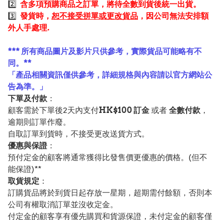
2️⃣
含多項預購商品之訂單，將待全數到貨後統一出貨。
3️⃣
發貨時，
恕不接受拼單或更改貨品
，因公司無法安排額
外人手處理.
*** 所有商品圖片及影片只供參考，實際貨品可能略有不
同。**
「產品相關資訊僅供參考，詳細規格與內容請以官方網站公
告為準。」
下單及付款
：
顧客需於下單後2天內支付
HK$100 訂金
或者
全數付款
，
逾期則訂單作廢。
自取訂單到貨時，不接受更改送貨方式。
優惠與保證
：
預付定金的顧客將通常獲得比發售價更優惠的價格。(但不
能保證)**
取貨規定
：
訂購貨品將於到貨日起存放一星期，超期需付餘額，否則本
公司有權取消訂單並沒收定金。
付定金的顧客享有優先購買和貨源保證，未付定金的顧客僅