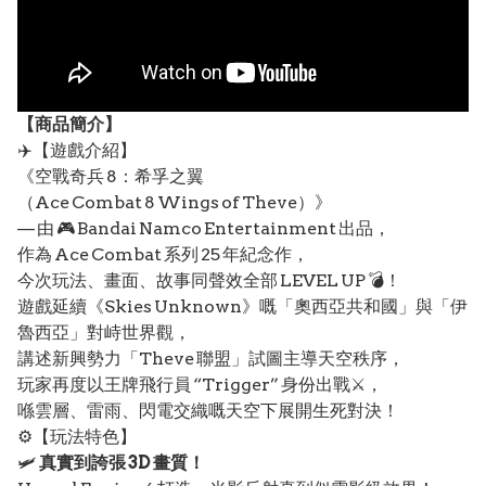
【
商品
簡介】
✈️【遊戲介紹】
《空戰奇兵 8：希孚之翼
（Ace Combat 8 Wings of Theve）》
— 由 🎮 Bandai Namco Entertainment 出品，
作為 Ace Combat 系列 25 年紀念作，
今次玩法、畫面、故事同聲效全部 LEVEL UP 💣！
遊戲延續《Skies Unknown》嘅「奧西亞共和國」與「伊
魯西亞」對峙世界觀，
講述新興勢力「Theve 聯盟」試圖主導天空秩序，
玩家再度以王牌飛行員 “Trigger” 身份出戰⚔️，
喺雲層、雷雨、閃電交織嘅天空下展開生死對決！
⚙️【玩法特色】
🛩️
真實到誇張 3D 畫質！