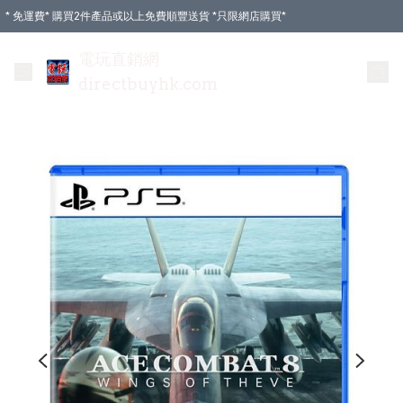
* 免運費* 購買2件產品或以上免費順豐送貨 *只限網店購買*
電玩直銷網
directbuyhk.com