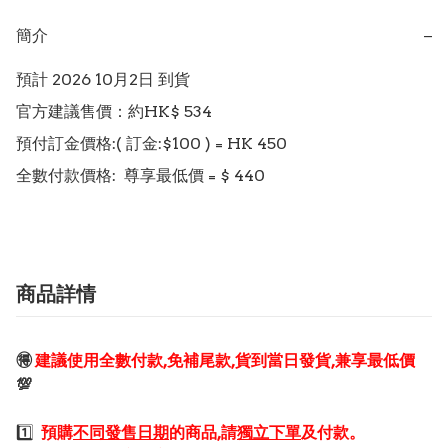
簡介
−
預計 2026 10月2日 到貨

官方建議售價：約HK$ 534

預付訂金價格:( 訂金:$100 ) = HK 450  

商品詳情
🉐
建議使用全數付款,免補尾款,貨到當日發貨,兼享最低價
💯
1️⃣
預購
不同發售日期
的商品,請
獨立下單
及付款。