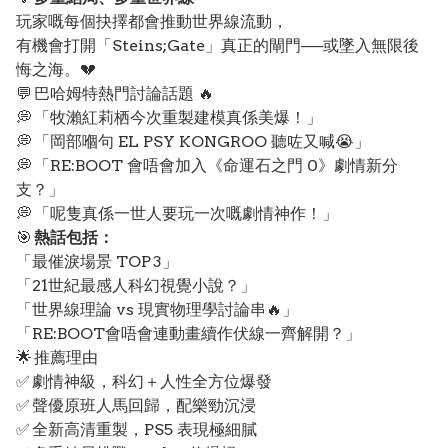
玩家嘅每個抉擇都會推動世界線流動，
有機會打開「Steins;Gate」真正的閘門──或墜入無限後
悔之海。💔
💬 巴哈姆特熱門討論話題 🔥
💭 「牧瀨紅莉栖今次重製建模真係美爆！」
💭 「岡部嗰句 EL PSY KONGROO 聽咗又喊😭」
💭 「RE:BOOT 會唔會加入《命運石之門 0》劇情新分
支？」
💭 「呢隻真係一世人要玩一次嘅劇情神作！」
🎯
熱話包括：
「最催淚場景 TOP 3」
「21世紀最感人科幻視覺小說？」
「世界線理論 vs 現實物理學討論串🔥」
「RE:BOOT會唔會連動畫續作伏線一齊解開？」
🌟 推薦理由
✅ 劇情神級，科幻＋人性全方位爆發
✅ 聲優原班人馬回歸，配樂勁沉浸
✅ 全新高清重製，PS5 表現極細膩