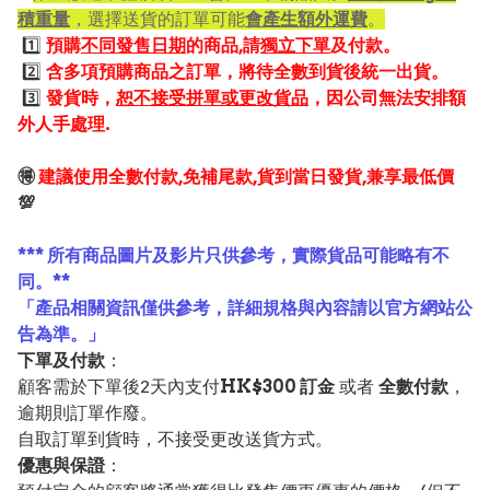
積重量
，選擇送貨的訂單可能
會產生額外運費
。
1️⃣
預購
不同發售日期
的商品,請
獨立下單
及付款。
2️⃣
含多項預購商品之訂單，將待全數到貨後統一出貨。
3️⃣
發貨時，
恕不接受拼單或更改貨品
，因公司無法安排額
外人手處理.
🉐
建議使用全數付款,免補尾款,貨到當日發貨,兼享最低價
💯
*** 所有商品圖片及影片只供參考，實際貨品可能略有不
同。**
「產品相關資訊僅供參考，詳細規格與內容請以官方網站公
告為準。」
下單及付款
：
顧客需於下單後2天內支付
HK$300 訂金
或者
全數付款
，
逾期則訂單作廢。
自取訂單到貨時，不接受更改送貨方式。
優惠與保證
：