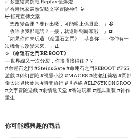
✅ 多重結局挑戰 Replay 值爆燈
✅ 香港玩家最熱愛嘅文字冒險神作 💫
🤣 抵死宣傳文案
「想改變命運？要付出嘅，可能唔止係眼淚。」🥀
「收唔收我部電話？一接，就返唔到轉頭啦！」☎️
「如果你仲未玩過 《命運石之門》，恭喜你——你仲有一
次機會去改變未來。」🔮
⚙️
《命運石之門 RE:BOOT》
— 世界線又一次分裂，你接唔接得住？💡
#命運石之門 #SteinsGate #命運石之門REBOOT #PS5
遊戲 #科幻冒險 #視覺小說 #MAGES #牧瀨紅莉栖 #岡部
倫太郎 #秋葉原 #時間旅行 #世界線 #ELPSYKONGROO
#文字冒險遊戲 #劇情黨天堂 #香港玩家 #經典重製 #神作
重生
你可能感興趣的商品