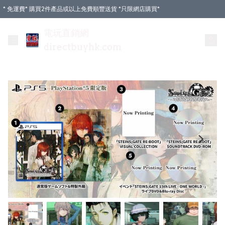
* 免運費* 購買2件產品或以上免費順豐送貨 *只限網店購買*
電玩直銷網
directbuyhk.com