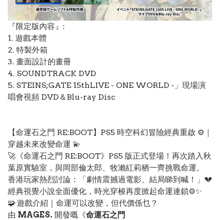
『限定版內容』:
1. 遊戲本體
2. 特製外箱
3. 畫面設計的畫冊
4. SOUNDTRACK DVD
5. STEINS;GATE 15thLIVE - ONE WORLD -」現場演
唱會視頻 DVD＆Blu-ray Disc
【命運石之門 RE:BOOT】PS5 時空科幻冒險經典重啟 ⚙️｜
穿越未來改變命運 💫
🚀《命運石之門 RE:BOOT》PS5 版正式登場！再次踏入秋
葉原實驗室，與岡部倫太郎、牧瀨紅莉栖一齊挑戰命運。
香港玩家熱烈討論：「劇情震撼過電影、結局睇到喊！」💔
經典視覺小說全面優化，時光穿梭再度掀起命運連鎖⚙️✨
🧩 遊戲介紹｜命運可以改變，但代價係乜？
由
MAGES.
開發嘅《
命運石之門