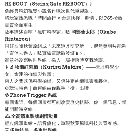
RE:BOOT（Steins;Gate RE:BOOT）
》
係經典科幻視覺小說名作嘅次世代重製版，
將玩家熟悉嘅「時間旅行 × 命運抉擇」劇情，以 PS5 極致
畫質全面重生！
故事講述自稱「瘋狂科學家」嘅
岡部倫太郎（Okabe
Rintarou）
，
同好友喺秋葉原組成「未來道具研究所」，偶然發明咗能夠
「寄信去過去」嘅實驗電話微波爐📱⚡，
卻意外改寫咗世界線，捲入一場橫跨時空嘅陰謀。
👩‍🔬
牧瀨紅莉栖（Kurisu Makise）
——天才科學少
女、命運的枷鎖與救贖；
兩人之間既係科學拍檔、又係注定糾纏嘅靈魂夥伴。
⚙️ 玩法特色｜命運線由你親手「撳」出嚟
🔁
Phone Trigger 系統
每個電話、每個回覆都可能改變歷史軌跡。你一個訊息，就
能開新時空線！
🕰️
全高清重製版劇情動畫
經典鏡頭重繪＋語音優化，重現秋葉原嘅科技與青春感。
💡
多重結局、多重世界線