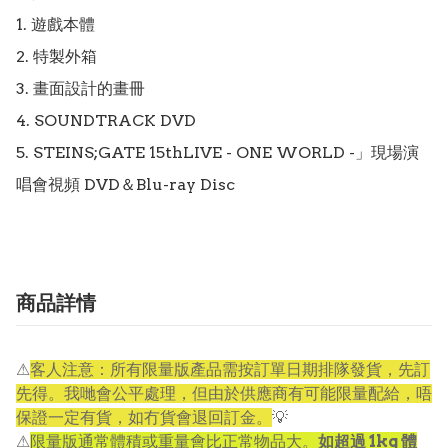
1. 遊戲本體

2. 特製外箱

3. 畫面設計的畫冊

4. SOUNDTRACK DVD

5. STEINS;GATE 15thLIVE - ONE WORLD -」現場演
唱會視頻 DVD＆Blu-ray Disc
商品詳情
⚠
客人注意：所有限量版產品需按訂單日期排隊發貨，先訂
先得。我哋會公平處理，但由於供應商有可能限量配給，唔
保證一定有貨，如冇貨會退回訂金。
💡
⚠
限量版通常體積或重量會比正常物品大。
如超過 1kg 體