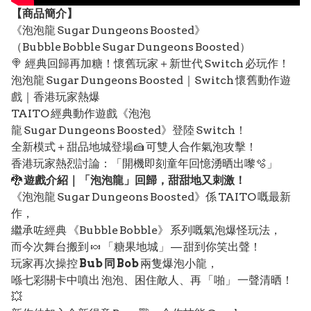
【
商品
簡介】
《泡泡龍 Sugar Dungeons Boosted》
（Bubble Bobble Sugar Dungeons Boosted）
🍭 經典回歸再加糖！懷舊玩家＋新世代 Switch 必玩作！
泡泡龍 Sugar Dungeons Boosted｜Switch 懷舊動作遊
戲｜香港玩家熱爆
TAITO 經典動作遊戲《泡泡
龍 Sugar Dungeons Boosted》登陸 Switch！
全新模式＋甜品地城登場🍰 可雙人合作氣泡攻擊！
香港玩家熱烈討論：「開機即刻童年回憶湧晒出嚟🫧」
🐉
遊戲介紹｜「泡泡龍」回歸，甜甜地又刺激！
《泡泡龍 Sugar Dungeons Boosted》係 TAITO 嘅最新
作，
繼承咗經典 《Bubble Bobble》 系列嘅氣泡爆怪玩法，
而今次舞台搬到 🍬 「糖果地城」 — 甜到你笑出聲！
玩家再次操控
Bub 同 Bob
兩隻爆泡小龍，
喺七彩關卡中噴出 泡泡、困住敵人、再 「啪」 一聲清晒！
💥