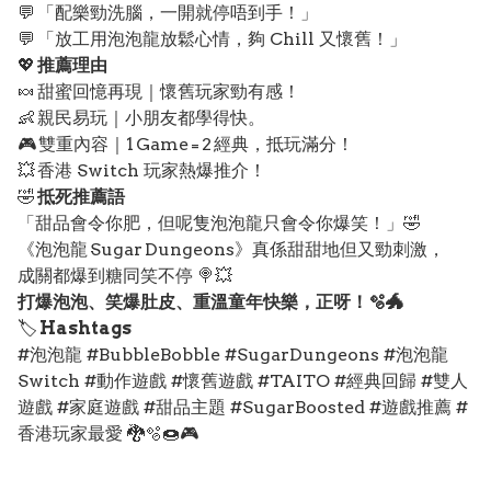
💬 「配樂勁洗腦，一開就停唔到手！」
💬 「放工用泡泡龍放鬆心情，夠 Chill 又懷舊！」
💖
推薦理由
🍬 甜蜜回憶再現｜懷舊玩家勁有感！
👶 親民易玩｜小朋友都學得快。
🎮 雙重內容｜1 Game = 2 經典，抵玩滿分！
💥 香港 Switch 玩家熱爆推介！
🤣
抵死推薦語
「甜品會令你肥，但呢隻泡泡龍只會令你爆笑！」🤣
《泡泡龍 Sugar Dungeons》真係甜甜地但又勁刺激，
成關都爆到糖同笑不停 🍭💥
打爆泡泡、笑爆肚皮、重溫童年快樂，正呀！🫧🐲
🏷️
Hashtags
#泡泡龍 #BubbleBobble #SugarDungeons #泡泡龍
Switch #動作遊戲 #懷舊遊戲 #TAITO #經典回歸 #雙人
遊戲 #家庭遊戲 #甜品主題 #SugarBoosted #遊戲推薦 #
香港玩家最愛 🐉🫧🍩🎮