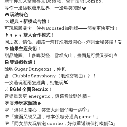
新作仲加入全新得意 Boss 戰、合作技能 Combo、
等你一邊拯救糖果世界、一邊爆笑闖關🍩
🎮
玩法特色
🫧
經典＋新模式合體！
可玩原版關卡，仲有 Boosted 加強版——節奏更快更滑！
👩‍👩‍👧‍👦
雙人合作模式！
同朋友、情侶、細路一齊打泡泡最開心～炸到全場笑爆！🤣
🍓
糖果主題美術！
甜品地圖、士多啤梨怪、雪糕火山，畫面超可愛又夢幻🍦
💾
雙遊戲收錄！
除咗 Sugar Dungeons ，仲包
含 《Bubble Symphony（泡泡交響曲）》！
一次過玩返兩隻經典，勁抵玩👾
🎶
BGM 全面 Remix ！
音樂重製更 energetic，懷舊音效勁洗腦～
💬
香港玩家熱話🔥
💬 「爆得太開心，笑聲大到個仔嚇一跳🤭」
💬 「畫面又靚又甜，根本係 糖分過高 game！」
💬 「同女朋友玩氣泡 combo，好似重返細個打機舖🥰」