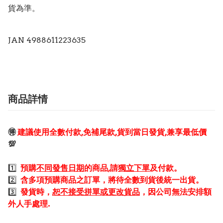
貨為準。

JAN 4988611223635
商品詳情
🉐
建議使用全數付款,免補尾款,貨到當日發貨,兼享最低價
💯
1️⃣
預購
不同發售日期
的商品,請
獨立下單
及付款。
2️⃣
含多項預購商品之訂單，將待全數到貨後統一出貨。
3️⃣
發貨時，
恕不接受拼單或更改貨品
，因公司無法安排額
外人手處理.