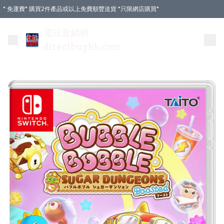
* 免運費* 購買2件產品或以上免費順豐送貨 *只限網店購買*
電玩直銷網
directbuyhk.com