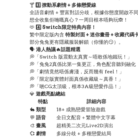
🍸
3️⃣ 撩動系劇情 + 多條戀愛線
全語音劇情 + 豐富對話分歧，根據你態度開啟不
想全收集佢哋嘅真心？一周目根本唔夠玩🙈！
🫶
4️⃣ Switch限定特典內容！
繁中限定版內含
特製封面 + 迷你畫冊 + 收藏代碼
部分兔兔更有隱藏服裝解鎖（你懂的😏）。
🗣️
港人熱議🔥話題精選
💭「Switch 版震動太真實～唔敢係地鐵玩！」
💭「兔兔2真係比第一集更正，角色配音聽到融化
💭「劇情竟然唔係膚淺，反而幾有 feel！」
💭「限定版實體封面真係收藏級～真香！」
💭「啲CG太頂級，根本3A級戀愛作品！」
💎
遊戲亮點總結
特點
詳細內容
🐇
類型
18+ 成熟戀愛冒險遊戲
💬
語音
全日文配音＋繁體中文字幕
🎨
畫風
超精美二次元Live2D演出
💞
劇情
多線分歧 + 多種戀愛結局