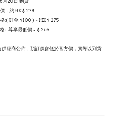
 8月20日 到貨

：約HK$ 278

 訂金:$100 ) = HK$ 275  

  尊享最低價 = $ 265 

價錢待供應商公佈，預訂價會低於官方價，實際以到貨