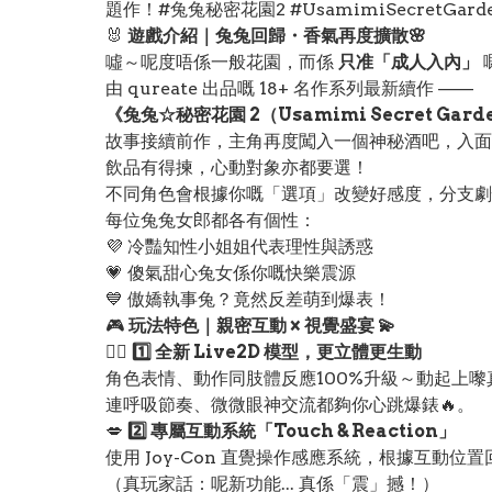
題作！#兔兔秘密花園2 #UsamimiSecretGard
🐰
遊戲介紹｜兔兔回歸・香氣再度擴散🌸
噓～呢度唔係一般花園，而係
只准「成人入內」
由 qureate 出品嘅 18+ 名作系列最新續作 ——
《兔兔☆秘密花園 2（Usamimi Secret Gard
故事接續前作，主角再度闖入一個神秘酒吧，入面全
飲品有得揀，心動對象亦都要選！
不同角色會根據你嘅「選項」改變好感度，分支劇
每位兔兔女郎都各有個性：
💜 冷豔知性小姐姐代表理性與誘惑
💗 傻氣甜心兔女係你嘅快樂震源
💙 傲嬌執事兔？竟然反差萌到爆表！
🎮
玩法特色｜親密互動 × 視覺盛宴 💫
❤️‍🔥
1️⃣ 全新 Live2D 模型，更立體更生動
角色表情、動作同肢體反應100%升級～動起上嚟
連呼吸節奏、微微眼神交流都夠你心跳爆錶🔥。
💋
2️⃣ 專屬互動系統「Touch & Reaction」
使用 Joy-Con 直覺操作感應系統，根據互動位
（真玩家話：呢新功能... 真係「震」撼！）