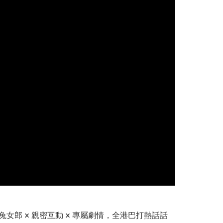
超香兔女郎 × 親密互動 × 專屬劇情，全港巴打熱話話