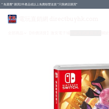
* 免運費* 購買2件產品或以上免費順豐送貨 *只限網店購買*
電玩直銷網 directbuyhk.com
全部商品
【特價清貨】
激安電子城
付款方式
送貨方式
關於