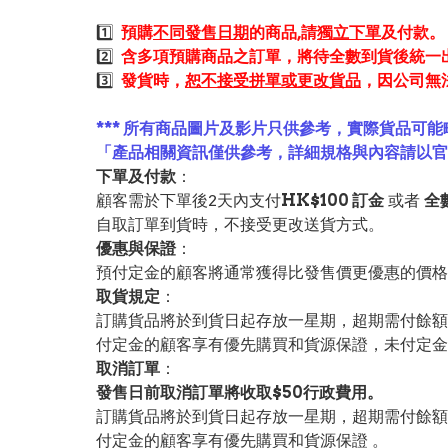
1️⃣
預購
不同發售日期
的商品,請
獨立下單
及付款。
2️⃣
含多項預購商品之訂單，將待全數到貨後統一
3️⃣
發貨時，
恕不接受拼單或更改貨品
，因公司無
*** 所有商品圖片及影片只供參考，實際貨品可能
「產品相關資訊僅供參考，詳細規格與內容請以
下單及付款
：
顧客需於下單後2天內支付
HK$100 訂金
或者
全
自取訂單到貨時，不接受更改送貨方式。
優惠與保證
：
預付定金的顧客將通常獲得比發售價更優惠的價格。
取貨規定
：
訂購貨品將於到貨日起存放一星期，超期需付餘額
付定金的顧客享有優先購買和貨源保證，未付定金
取消訂單
：
發售日前取消訂單將收取$50行政費用。
訂購貨品將於到貨日起存放一星期，超期需付餘額
付定金的顧客享有優先購買和貨源保證 。