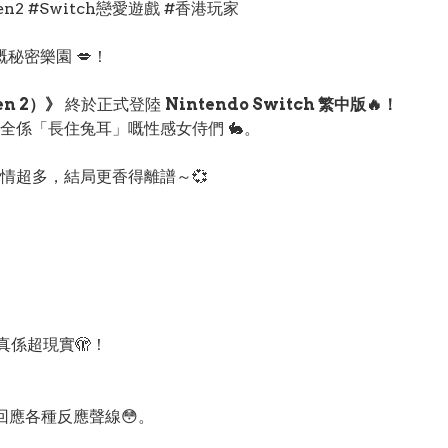
en2 #Switch戀愛遊戲 #香港玩家
嘅秘密樂園 💋！
en 2）》
終於正式登陸
Nintendo Switch 繁中版🔥！
係「長住兔耳」嘅性感女侍們 🐇。
情超多，結局更香得離譜～💞
真係超現實🫣！
置回應各種反應聲線😳。