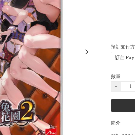
預訂支付方式 P
訂金 Pay
數量
−
簡介