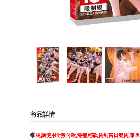
商品詳情
🉐
建議使用全數付款,免補尾款,貨到當日發貨,兼