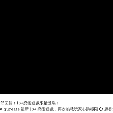
感兔女郎回歸！18+戀愛遊戲限量登場！
 qureate 最新 18+ 戀愛遊戲，再次挑戰玩家心跳極限 💞 