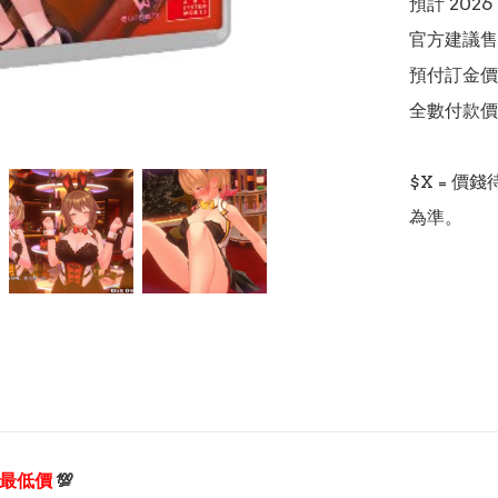
預計 2026
官方建議售價
預付訂金價格:(
全數付款價格:
$X = 
為準。
享最低價
💯