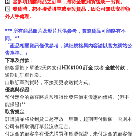
2️⃣
含多項預購商品之訂單，將待全數到貨後統一出貨。
3️⃣
發貨時，
恕不接受拼單或更改貨品
，因公司無法安排額
外人手處理.
*** 所有商品圖片及影片只供參考，實際貨品可能略有不
同。**
「產品相關資訊僅供參考，詳細規格與內容請以官方網站公
告為準。」
下單及付款
：
顧客需於下單後2天內支付
HK$100 訂金
或者
全數付款
，
逾期則訂單作廢。
自取訂單到貨時，不接受更改送貨方式。
優惠與保證
：
預付定金的顧客將通常獲得比發售價更優惠的價格。(但不
能保證)**
取貨規定
：
訂購貨品將於到貨日起存放一星期，超期需付餘額，否則本
公司有權取消訂單並沒收定金。
付定金的顧客享有優先購買和貨源保證，未付定金的顧客僅