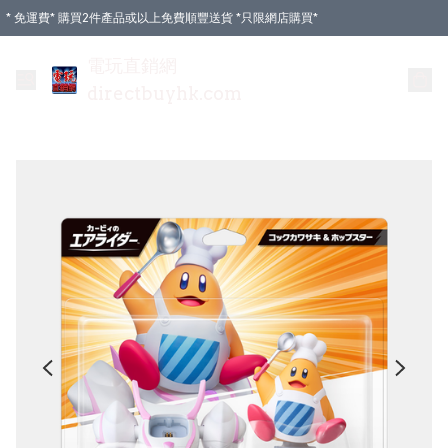
* 免運費* 購買2件產品或以上免費順豐送貨 *只限網店購買*
電玩直銷網
directbuyhk.com