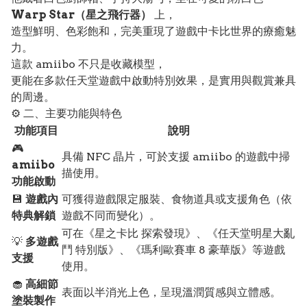
Warp Star（星之飛行器）
上，
造型鮮明、色彩飽和，完美重現了遊戲中卡比世界的療癒魅
力。
這款 amiibo 不只是收藏模型，
更能在多款任天堂遊戲中啟動特別效果，是實用與觀賞兼具
的周邊。
⚙️ 二、主要功能與特色
功能項目
說明
🎮
具備 NFC 晶片，可於支援 amiibo 的遊戲中掃
amiibo
描使用。
功能啟動
💾
遊戲內
可獲得遊戲限定服裝、食物道具或支援角色（依
特典解鎖
遊戲不同而變化）。
可在《星之卡比 探索發現》、《任天堂明星大亂
💡
多遊戲
鬥 特別版》、《瑪利歐賽車 8 豪華版》等遊戲
支援
使用。
🧁
高細節
表面以半消光上色，呈現溫潤質感與立體感。
塗裝製作