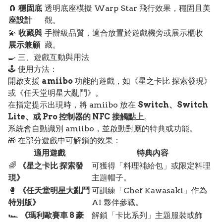
🧲
穩固底
透明底座模擬 Warp Star 飛行效果，穩固且美
座設計
觀。
💫
收藏與
手辦級品質，適合放置於遊戲機旁或展示櫃收
展示兼顧
藏。
🍳 三、遊戲互動與用法
🕹️ 使用方法：
開啟支援
amiibo
功能的遊戲，如《星之卡比 探索發現》
或《任天堂明星大亂鬥》。
在指定提示出現時，將 amiibo 放在
Switch、Switch
Lite、或 Pro 控制器的 NFC 接觸點上
。
系統會自動識別 amiibo，並啟動對應的特典或功能。
🎁 在部分遊戲中可解鎖的效果：
適用遊戲
特典內容
🌈
《星之卡比 探索發
可獲得「料理補給包」或限定料理
現》
主題帽子。
🥊
《任天堂明星大亂鬥
可訓練「Chef Kawasaki」作為
特別版》
AI 夥伴參戰。
🏎️
《瑪利歐賽車 8 豪
解鎖「卡比系列」主題服裝或飾