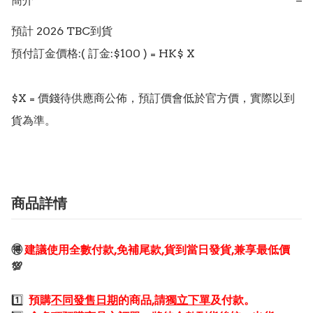
簡介
−
預計 2026 TBC到貨

預付訂金價格:( 訂金:$100 ) = HK$ X  

$X = 價錢待供應商公佈，預訂價會低於官方價，實際以到
貨為準。
商品詳情
🉐
建議使用全數付款,免補尾款,貨到當日發貨,兼享最低價
💯
1️⃣
預購
不同發售日期
的商品,請
獨立下單
及付款。