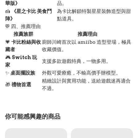
華版》
品。
🍰
《星之卡比 美食鬥
為卡比解鎖特製星星裝飾造型與甜
陣》
點道具。
💬 四、推薦理由
推薦族群
推薦理由
💗
卡比粉絲與收
廚師川崎首次以 amiibo 造型登場，極具
藏者
收藏價值。
🎮
Switch 玩
支援多款遊戲特典，一物多用。
家
✨
桌面擺設族
外觀可愛療癒，不輸高價手辦模型。
精緻設計與實用功能，送給遊戲迷再適合
🎁
禮物首選
不過。
你可能感興趣的商品