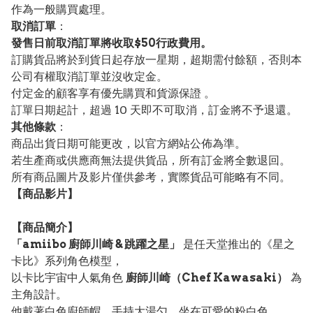
作為一般購買處理。
取消訂單
：
發售日前取消訂單將收取$50行政費用。
訂購貨品將於到貨日起存放一星期，超期需付餘額，否則本
公司有權取消訂單並沒收定金。
付定金的顧客享有優先購買和貨源保證 。
訂單日期起計，超過 10 天即不可取消，訂金將不予退還。
其他條款
：
商品出貨日期可能更改，以官方網站公佈為準。
若生產商或供應商無法提供貨品，所有訂金將全數退回。
所有商品圖片及影片僅供參考，實際貨品可能略有不同。
【
商品
影片】
【
商品
簡介】
「amiibo 廚師川崎 & 跳躍之星」
是任天堂推出的《星之
卡比》系列角色模型，
以卡比宇宙中人氣角色
廚師川崎（Chef Kawasaki）
為
主角設計。
他戴著白色廚師帽、手持大湯勺，坐在可愛的粉白色