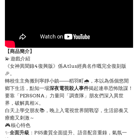
【
商品
簡介】
💫 遊戲介紹
《女神異聞錄4 復興版》係Atlus經典名作嘅完全復刻版
🎉。
轉校生主角搬到寧靜小鎮——稻羽町🌧️，本以為係個悠閒
鄉下生活，點知一場
深夜電視殺人事件
揭起連串恐怖陰謀！
要靠「PERSONA」力量同「調查隊」朋友們深入異世
界，破解真相⚔️。
白天上學交朋友📚，晚上入電視世界開戰👹，生活節奏又
療癒又刺激～
🎮 核心特色
✨
全面升級
：PS5畫質全面提升、語音配音重錄，氣氛一