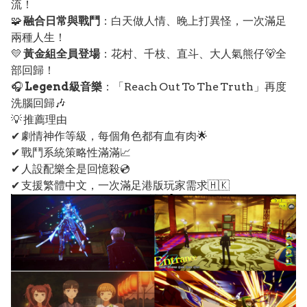
流！
🧩
融合日常與戰鬥
：白天做人情、晚上打異怪，一次滿足
兩種人生！
💛
黃金組全員登場
：花村、千枝、直斗、大人氣熊仔🐻全
部回歸！
🎧
Legend級音樂
：「Reach Out To The Truth」再度
洗腦回歸🎶
💡 推薦理由
✔ 劇情神作等級，每個角色都有血有肉🌟
✔ 戰鬥系統策略性滿滿📈
✔ 人設配樂全是回憶殺💿
✔ 支援繁體中文，一次滿足港版玩家需求🇭🇰