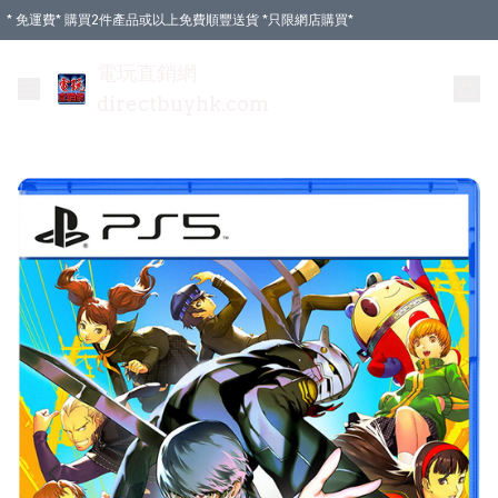
* 免運費* 購買2件產品或以上免費順豐送貨 *只限網店購買*
電玩直銷網
directbuyhk.com