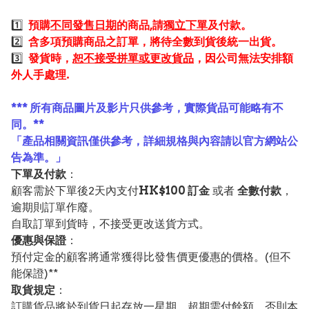
1️⃣
預購
不同發售日期
的商品,請
獨立下單
及付款。
2️⃣
含多項預購商品之訂單，將待全數到貨後統一出貨。
3️⃣
發貨時，
恕不接受拼單或更改貨品
，因公司無法安排額
外人手處理.
*** 所有商品圖片及影片只供參考，實際貨品可能略有不
同。**
「產品相關資訊僅供參考，詳細規格與內容請以官方網站公
告為準。」
下單及付款
：
顧客需於下單後2天內支付
HK$100 訂金
或者
全數付款
，
逾期則訂單作廢。
自取訂單到貨時，不接受更改送貨方式。
優惠與保證
：
預付定金的顧客將通常獲得比發售價更優惠的價格。(但不
能保證)**
取貨規定
：
訂購貨品將於到貨日起存放一星期，超期需付餘額，否則本