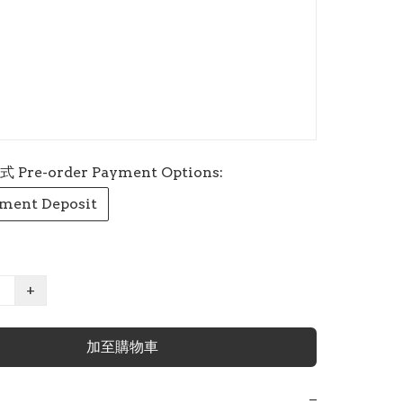
re-order Payment Options:
ment Deposit
+
加至購物車
−