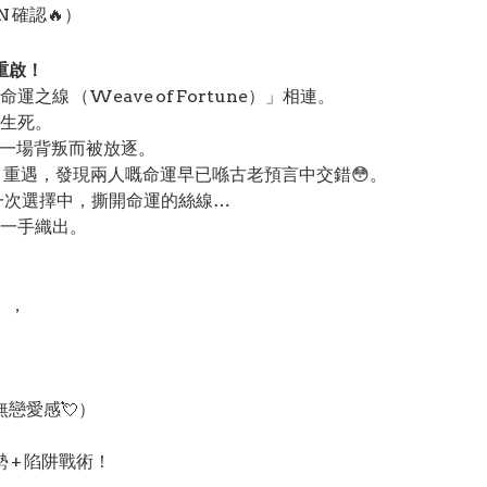
NN 確認🔥）
重啟！
 （Weave of Fortune）」相連。
生死。
一場背叛而被放逐。
」重遇，發現兩人嘅命運早已喺古老預言中交錯😳。
又一次選擇中，撕開命運的絲線…
一手織出。
」，
戀愛感💘）
 + 陷阱戰術！