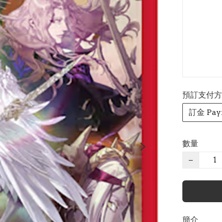
預訂支付方式 P
訂金 Pay
數量
−
簡介