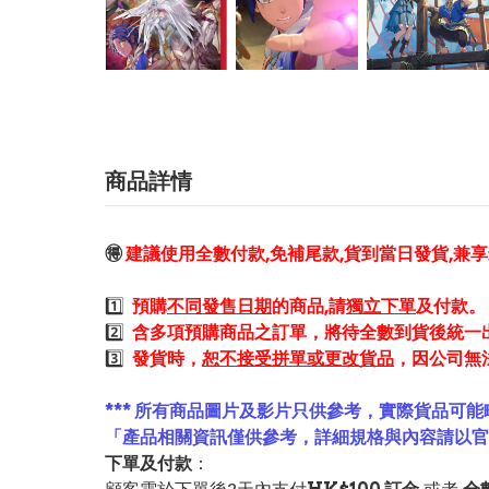
商品詳情
🉐
建議使用全數付款,免補尾款,貨到當日發貨,兼
1️⃣
預購
不同發售日期
的商品,請
獨立下單
及付款。
2️⃣
含多項預購商品之訂單，將待全數到貨後統一
3️⃣
發貨時，
恕不接受拼單或更改貨品
，因公司無
*** 所有商品圖片及影片只供參考，實際貨品可能
「產品相關資訊僅供參考，詳細規格與內容請以
下單及付款
：