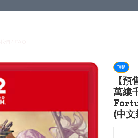
我們 / FAQ
預購
【預售
萬縷千絲
Fort
(中文