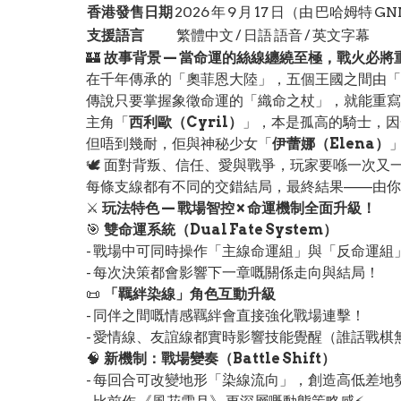
香港發售日期
2026 年 9 月 17 日（由 巴哈姆特 G
支援語言
繁體中文 / 日語 語音 / 英文字幕
🏰
故事背景 — 當命運的絲線纏繞至極，戰火必將
在千年傳承的「奧菲恩大陸」，五個王國之間由「命運之線
傳說只要掌握象徵命運的「織命之杖」，就能重寫
主角「
西利歐（Cyril）
」，本是孤高的騎士，因
但唔到幾耐，佢與神秘少女「
伊蕾娜（Elena）
🕊️ 面對背叛、信任、愛與戰爭，玩家要喺一次
每條支線都有不同的交錯結局，最終結果——由你
⚔️
玩法特色 — 戰場智控 × 命運機制全面升級！
🎯
雙命運系統（Dual Fate System）
- 戰場中可同時操作「主線命運組」與「反命運組
- 每次決策都會影響下一章嘅關係走向與結局！
📜
「羈絆染線」角色互動升級
- 同伴之間嘅情感羈絆會直接強化戰場連擊！
- 愛情線、友誼線都實時影響技能覺醒（誰話戰棋無
🧠
新機制：戰場變奏（Battle Shift）
- 每回合可改變地形「染線流向」，創造高低差地勢