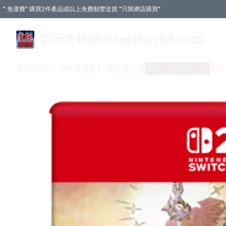
* 免運費* 購買2件產品或以上免費順豐送貨 *只限網店購買*
電玩直銷網 directbuyhk.com
全部商品
【特價清貨】
激安電子城
付款方式
送貨方式
關於