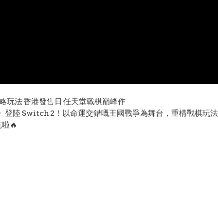
介紹 策略玩法 香港發售日 任天堂戰棋巔峰作
縷千絲》登陸 Switch 2！以命運交錯嘅王國戰爭為舞台，重構戰棋
坑啦🔥