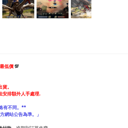
享最低價
💯
出貨。
法安排額外人手處理.
略有不同。**
官方網站公告為準。」