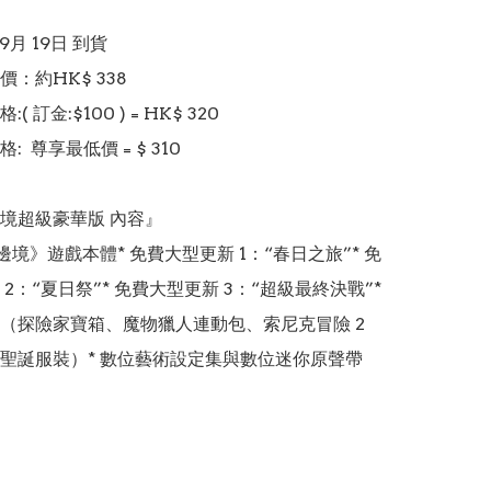
9月 19日 到貨

：約HK$ 338

 訂金:$100 ) = HK$ 320  

  尊享最低價 = $ 310 

境超級豪華版 內容』

邊境》遊戲本體* 免費大型更新 1：“春日之旅”* 免
2：“夏日祭”* 免費大型更新 3：“超級最終決戰”* 
（探險家寶箱、魔物獵人連動包、索尼克冒險 2 
聖誕服裝）* 數位藝術設定集與數位迷你原聲帶