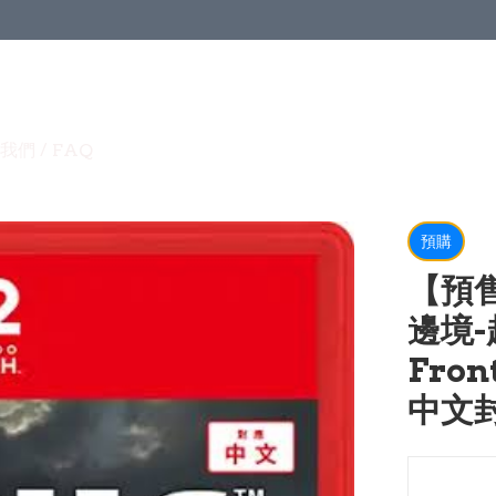
我們 / FAQ
預購
【預售
邊境-
Fron
中文封面