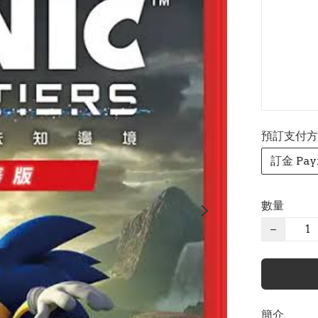
預訂支付方式 P
訂金 Pay
數量
−
簡介