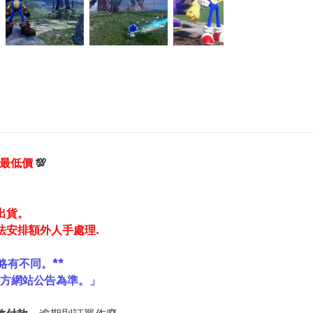
享最低價
💯
出貨。
法安排額外人手處理.
略有不同。**
官方網站公告為準。」