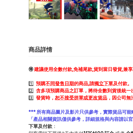
商品詳情
🉐
建議使用全數付款,免補尾款,貨到當日發貨,兼
1️⃣
預購
不同發售日期
的商品,請
獨立下單
及付款。
2️⃣
含多項預購商品之訂單，將待全數到貨後統一
3️⃣
發貨時，
恕不接受拼單或更改貨品
，因公司無
*** 所有商品圖片及影片只供參考，實際貨品可能
「產品相關資訊僅供參考，詳細規格與內容請以
下單及付款
：