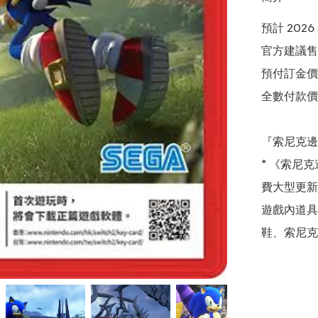
預計 2026 
官方建議售價
預付訂金價格:(
全數付款價格:
『索尼克邊
* 《索尼克
費大型更新 
遊戲內道具
鞋、索尼克