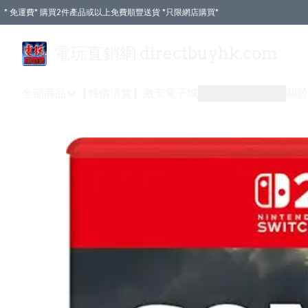
* 免運費* 購買2件產品或以上免費順豐送貨 *只限網店購買*
電玩直銷網 directbuyhk.com
全部商品
【特價清貨】
激安電子城
付款方式
送貨方式
關於