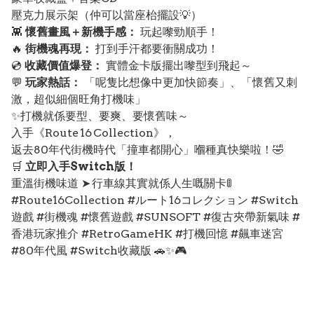
壓克力展示架（仲可以當座枱擺設💡）
👾
懷舊畫風＋新機手感：
玩起嚟勁順手！
🔥
街機魂再現：
打到手汗都要衝關成功！
💿
收藏價值爆登：
實體金卡版擺出嚟型到飛起～
💬
玩家熱話：
「呢隻比想像中更加快節奏」、「懷舊又刺
激，超似細個旺角打機味」
✨打機就係要型、要爽、要懷舊味～
入手《Route 16 Collection》，
返去80年代街機時代「撞車都開心」嗰種真快樂啦！🤣
🛒
立即入手Switch版！
重溫街機味道 ➤ 行車線其實就係人生嘅關卡🚦
#Route16Collection #ルート16コレクション #Switch
遊戲 #街機魂 #懷舊遊戲 #SUNSOFT #復古夾帶新氣味 #
香港玩家推介 #RetroGameHK #打機回憶 #飆車迷宮
#80年代風 #Switch收藏版 🚗✨🎮