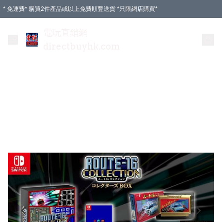
* 免運費* 購買2件產品或以上免費順豐送貨 *只限網店購買*
電玩直銷網
directbuyhk.com