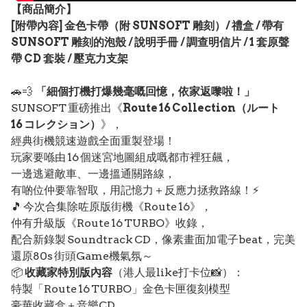
【
商品
簡介】
[附帶內容] 金色卡帶（附 SUNSOFT 雕刻）/ 禮盒 / 帶有
SUNSOFT 雕刻的泡殼 / 說明手冊 / 調查明信片 / 1 套原聲
帶 CD 套裝 / 壓克力支架
🚗💨
「細個打機打爆幾毫嘅回憶，依家返嚟啦！」
SUNSOFT 重磅推出《
Route 16 Collection（ルート
16 コレクション）
》，
經典街機競速遊戲全面重製登場！
玩家要喺由 16 個迷宮地圖組成嘅都市裡狂飆，
一邊逃避敵車、一邊搵通關路線，
有啲位仲要靠智取，用記憶力＋反應力拯救路線！⚡
🎵 今次合集除咗原版街機《Route 16》，
仲有升級版《Route 16 TURBO》收錄，
配合新錄製 Soundtrack CD，像素畫面加電子beat，完美
還原80s 街頭Game機氣氛～
📦
收藏家特別版內容
（港人最like打卡位📸）：
特製「Route 16 TURBO」金色卡匣復刻模型
豪華收藏盒＋音樂CD