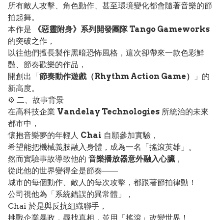
所有敵人攻擊、角色動作、甚至環境變化都會隨著音樂的節
拍起舞。
本作是
《惡靈附身》系列開發團隊 Tango Gameworks
的突破之作，
以往他們擅長製作黑暗恐怖風格，這次卻帶來一款色彩鮮
豔、節奏歡樂的作品，
開創出「
節奏動作遊戲（Rhythm Action Game）
」的
新高度。
⚙️ 二、故事背景
在高科技企業
Vandelay Technologies
所統治的未來
都市中，
懷抱音樂夢的年輕人
Chai
自願參加實驗，
希望能把機械義肢融入身體，成為一名「搖滾英雄」。
然而實驗事故導致他的
音樂播放器意外融入心臟
，
從此他的世界變得全是節奏——
城市的每個動作、敵人的每次攻擊，都跟著節拍律動！
公司視他為「系統錯誤的異常體」，
Chai 於是與反抗組織聯手，
挑戰企業暴政，尋找真相，並用「搖滾」改變世界！