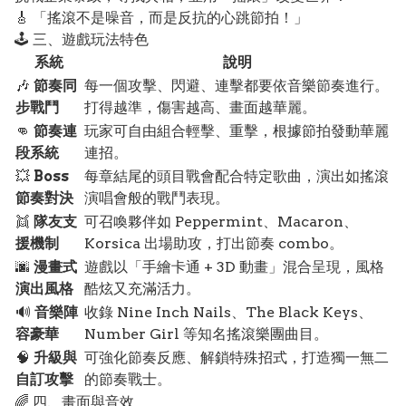
🎸 「搖滾不是噪音，而是反抗的心跳節拍！」
🕹️ 三、遊戲玩法特色
系統
說明
🎶
節奏同
每一個攻擊、閃避、連擊都要依音樂節奏進行。
步戰鬥
打得越準，傷害越高、畫面越華麗。
👊
節奏連
玩家可自由組合輕擊、重擊，根據節拍發動華麗
段系統
連招。
💥
Boss
每章結尾的頭目戰會配合特定歌曲，演出如搖滾
節奏對決
演唱會般的戰鬥表現。
👯
隊友支
可召喚夥伴如 Peppermint、Macaron、
援機制
Korsica 出場助攻，打出節奏 combo。
🌆
漫畫式
遊戲以「手繪卡通 + 3D 動畫」混合呈現，風格
演出風格
酷炫又充滿活力。
🔊
音樂陣
收錄 Nine Inch Nails、The Black Keys、
容豪華
Number Girl 等知名搖滾樂團曲目。
🧠
升級與
可強化節奏反應、解鎖特殊招式，打造獨一無二
自訂攻擊
的節奏戰士。
🌈 四、畫面與音效