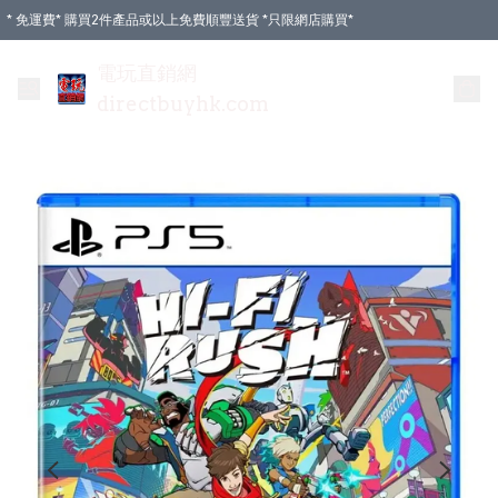
* 免運費* 購買2件產品或以上免費順豐送貨 *只限網店購買*
電玩直銷網
directbuyhk.com