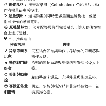
🎨
視覺風格：
漫畫渲染風（Cel-shaded）色彩強烈，動
作流暢且節奏感極佳。
💡
動畫演出：
過場動畫與即時遊戲畫面無縫銜接，像是一
部可操作的動畫電影。
🎧
原聲帶魅力：
節奏配樂與戰鬥完美融合，讓人仿佛在舞
台上邊打邊跳。
💖 五、推薦理由
推薦族群
理由
🎵
音樂節奏系
完整結合節拍與動作，考驗你的節奏感與
玩家
操作反應。
🔥
動作戰鬥愛
流暢的連招系統與爽快的視覺演出令人上
好者
癮。
🎨
美術與動畫
精緻手繪卡通風、充滿能量與街頭風格。
控
😎
喜歡正能量
勇氣、夢想與搖滾精神貫穿整個故事，節
劇情者
奏震撼心靈。