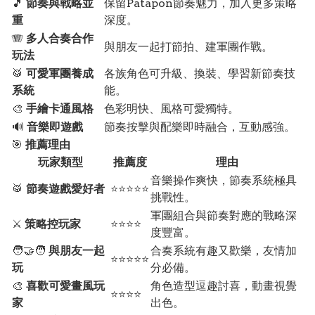
🎵
節奏與戰略並
保留Patapon節奏魅力，加入更多策略
重
深度。
🪗
多人合奏合作
與朋友一起打節拍、建軍團作戰。
玩法
🥁
可愛軍團養成
各族角色可升級、換裝、學習新節奏技
系統
能。
🎨
手繪卡通風格
色彩明快、風格可愛獨特。
🔊
音樂即遊戲
節奏按擊與配樂即時融合，互動感強。
🎯
推薦理由
玩家類型
推薦度
理由
音樂操作爽快，節奏系統極具
🥁
節奏遊戲愛好者
⭐⭐⭐⭐⭐
挑戰性。
軍團組合與節奏對應的戰略深
⚔️
策略控玩家
⭐⭐⭐⭐
度豐富。
🧑‍🤝‍🧑
與朋友一起
合奏系統有趣又歡樂，友情加
⭐⭐⭐⭐⭐
玩
分必備。
🎨
喜歡可愛畫風玩
角色造型逗趣討喜，動畫視覺
⭐⭐⭐⭐
家
出色。