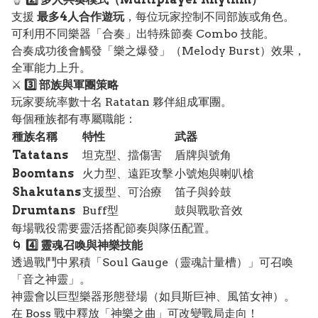
支援
最多4人合作遊玩
，每位玩家控制不同部族或角色。
可利用不同樂器「合奏」出特殊節奏 Combo 技能。
合奏成功後會觸發「樂之爆發」（Melody Burst）效果，
全軍能力上升。
⚔️
3️⃣ 部族與軍團策略
玩家要統率數十名 Ratatan 夥伴組成軍團。
每個種族都有專屬職能：
種族名稱
特性
武器
Tatatans
坦克型、擋傷害
盾牌與號角
Boomtans
火力型、遠距攻擊
小號炮與喇叭槍
Shakutans
支援型、可治療
笛子與鈴鼓
Drumtans
Buff型
鼓與戰歌音效
每場戰役需要靈活搭配節奏與隊伍配置。
🌀
4️⃣ 靈魂召喚與神樂技能
透過戰鬥中累積「Soul Gauge（靈魂計量槽）」可召喚
「音之神靈」。
神靈會以巨型樂器形態登場（如貝斯巨神、風笛女神）。
在 Boss 戰中釋放「神樂之曲」可改變戰局走向！