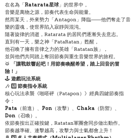
在名為「
Ratarata星球
」的世界中，
音樂是萬物之源，節奏代表生命與能量。
然而某天，外來勢力「Antagon」降臨——他們奪走了音
樂的靈魂，使世界陷入寂靜與混沌。
隨著旋律的消逝，Ratarata 的居民們逐漸失去意志。
直到有一天，樂之神「PataRatan」甦醒，
他召喚了擁有音律之力的英雄「Ratatan族」，
並與他們共同踏上奪回節奏與重生音樂世界的旅程。
🥁
「讓戰鼓響起吧！用節奏喚醒希望，踏上回音的冒
險！」
🕹️
遊戲玩法系統
🎶
1️⃣ 節奏指令系統
核心玩法承襲《啪嗒砰（Patapon）》經典四鍵節奏指
令：
Pata
（前進）、
Pon
（攻擊）、
Chaka
（防禦）、
Don
（召喚）。
依節奏按出正確按鍵，Ratatan軍團會同步做出動作。
節奏越準確、連擊越高，攻擊力與士氣都會上升！
🪘
2️⃣ 多人共奏模式（Multiplayer Rhythm）