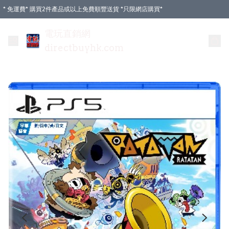
* 免運費* 購買2件產品或以上免費順豐送貨 *只限網店購買*
電玩直銷網
directbuyhk.com