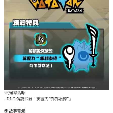
※預購特典:
- DLC 傳說武器「英靈刀“邦邦索德”」
🌍
故事背景