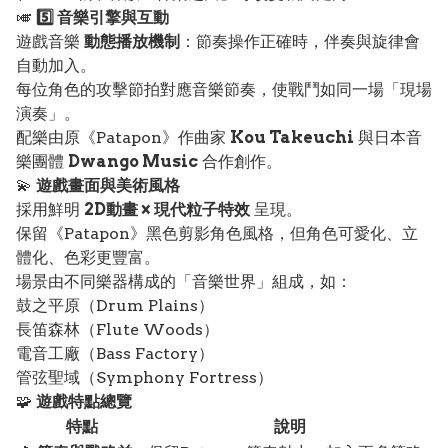
🎺
5️⃣ 音樂引擎與互動
遊戲音樂
動態播放機制
：節奏操作正確時，伴奏與旋律會
自動加入。
每位角色的攻擊節拍對應音樂節奏，使戰鬥如同一場「現場
演奏」。
配樂由原《Patapon》作曲家
Kou Takeuchi
與日本音
樂團體
Dwango Music
合作創作。
💫
遊戲畫面與美術風格
採用鮮明
2D動畫 × 現代粒子特效
呈現。
保留《Patapon》黑色剪影角色風格，但角色可愛化、立
體化、色彩更豐富。
場景由不同樂器構成的「音樂世界」組成，如：
鼓之平原（Drum Plains）
長笛森林（Flute Woods）
電音工廠（Bass Factory）
管弦聖域（Symphony Fortress）
🧩
遊戲特點總覽
特點
說明