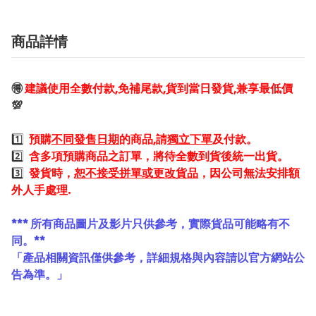
商品詳情
🉐
建議使用全數付款,免補尾款,貨到當日發貨,兼享最低價
💯
1️⃣
預購
不同發售日期
的商品,請
獨立下單
及付款。
2️⃣
含多項預購商品之訂單，將待全數到貨後統一出貨。
3️⃣
發貨時，
恕不接受拼單或更改貨品
，因公司無法安排額
外人手處理.
*** 所有商品圖片及影片只供參考，實際貨品可能略有不
同。**
「產品相關資訊僅供參考，詳細規格與內容請以官方網站公
告為準。」