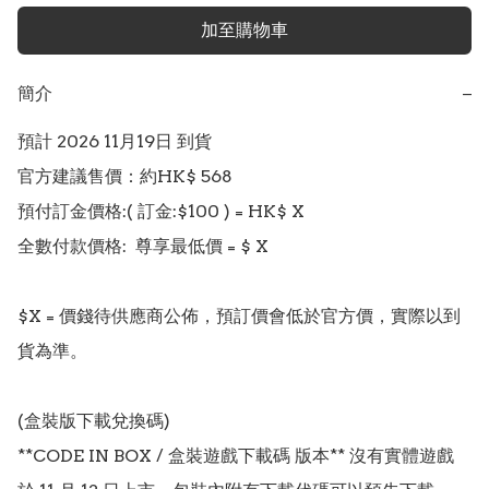
加至購物車
簡介
−
預計 2026 11月19日 到貨

官方建議售價：約HK$ 568

預付訂金價格:( 訂金:$100 ) = HK$ X  

全數付款價格:  尊享最低價 = $ X 

$X = 價錢待供應商公佈，預訂價會低於官方價，實際以到
貨為準。

(盒裝版下載兌換碼)

**CODE IN BOX / 盒裝遊戲下載碼 版本** 沒有實體遊戲 
