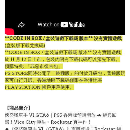
**CODE IN BOX / 盒裝遊戲下載碼 版本** 沒有實體遊戲
(盒裝版下載兌換碼)
**CODE IN BOX / 盒裝遊戲下載碼 版本** 沒有實體遊戲
於 11 月 12 日上市，包裝內附有下載代碼可以預先下載。
預購特典: 「罪惡市復古包」
PS STORE同時公開了「終極版」的付款升級包，普通版玩
家可自行升緞。香港地區下載碼僅限在香港地區
PLAYSTATION 帳戶用戶使用。
【
商品
簡介】
俠盜獵車手 VI GTA6｜PS5 香港版預購開放 🚗 經典回
歸！Vice City 重生・Rockstar 真神作！
🔥《俠盜獵車手 VI（GTA6）》震撼登場！Rockstar 經