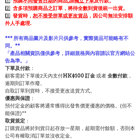
1️⃣
預購
不同發售日期
的商品,請
獨立下單
及付款。
2️⃣
含多項預購商品之訂單，將待全數到貨後統一出貨。
3️⃣
發貨時，
恕不接受拼單或更改貨品
，因公司無法安排額
外人手處理.
*** 所有商品圖片及影片只供參考，實際貨品可能略有不
同。**
「產品相關資訊僅供參考，詳細規格與內容請以官方網站公
告為準。」
下單及付款
：
顧客需於下單後2天內支付
HK$100 訂金
或者
全數付款
，
逾期則訂單作廢。
自取訂單到貨時，不接受更改送貨方式。
優惠與保證
：
預付定金的顧客將通常獲得比發售價更優惠的價格。(但不
能保證)**
取貨規定
：
訂購貨品將於到貨日起存放一星期，超期需付餘額，否則本
公司有權取消訂單並沒收定金。