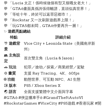
💬 「Lucia 太正！係時候做個有型又狠嘅女老大！」
💬 「GTA6畫面真係誇張得離譜，直頭似真世界！」
💬 「等咗十年，終於可以返罪惡都市！」
💬 「Rockstar 又一次刷新遊戲界上限！」
💬 「玩GTA5都未悶，GTA6仲要再升一層！」
✨
遊戲亮點總結
特點
詳細介紹
🌴
遊戲背
Vice City + Leonida State（美國南岸新
景
州）
👥
主角設
首次雙主角（Lucia & Jason）
定
🚗
玩法
犯罪／搶劫／探索／商業經營／駕駛
⚙️
畫質
支援 Ray Tracing、4K、60fps
🌐
功能
動態世界、可互動 NPC、AI 生態
💽
版本
PS5 / Xbox Series X
🌏
語言
全面支援繁體中文介面與字幕
#GTA6 #俠盜獵車手6 #GrandTheftAutoVI
#RockstarGames #ViceCity #PS5遊戲 #香港玩家 #開