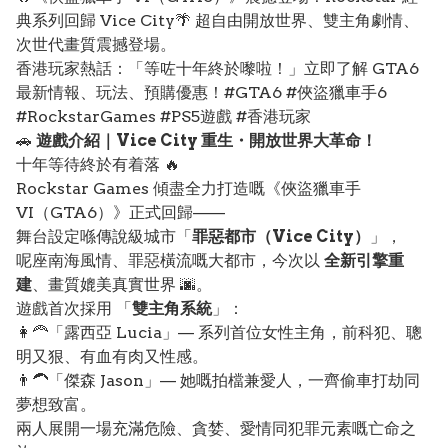
典系列回歸 Vice City🌴 超自由開放世界、雙主角劇情、
次世代畫質震撼登場。
香港玩家熱話：「等咗十年終於嚟啦！」立即了解 GTA6
最新情報、玩法、預購優惠！#GTA6 #俠盜獵車手6
#RockstarGames #PS5遊戲 #香港玩家
🚗
遊戲介紹｜Vice City 重生・開放世界大革命！
十年等待終於有着落 🔥
Rockstar Games 傾盡全力打造嘅《俠盜獵車手
VI（GTA6）》正式回歸——
舞台設定喺傳說級城市「
罪惡都市（Vice City）
」，
呢座南海風情、罪惡橫流嘅大都市，今次以
全新引擎重
建
、畫質媲美真實世界 🌆。
遊戲首次採用 「
雙主角系統
」：
👩‍🦰「露西亞 Lucia」— 系列首位女性主角，前科犯、聰
明又狠、有血有肉又性感。
👨‍🦱「傑森 Jason」— 她嘅拍檔兼愛人，一齊偷車打劫同
夢想致富。
兩人展開一場充滿危險、貪婪、愛情同犯罪元素嘅亡命之