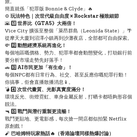
旅。
簡直就係「犯罪版 Bonnie & Clyde」🔥
⚙️
玩法特色｜次世代級自由度 × Rockstar 極致細節
🌇
1️⃣ 世界比《GTA5》大兩倍！
Vice City 擴張至整個「萊昂群島（Leonida State）」🌴
從摩天大廈到沼澤小鎮再到沙灘夜店，全部都可自由探索。
💸
2️⃣ 動態經濟系統再進化！
每個地區嘅價格、勢力、犯罪率都會動態變化，打劫銀行前
要分析市場走勢先好落手！
🚗
3️⃣ AI市民更加「有生命」！
每個NPC都有日常行為、社交、甚至反應你嘅犯罪行動！
你搞事，佢會直播散播消息📱。
💣
4️⃣ 次世代畫質、光影真實度滿分！
環境反光、街燈霓虹、車身金屬反射，打晒卡都唔夠形容個
靚法。
🔫
5️⃣ 戰鬥與潛行重製更流暢！
戰鬥更貼地、更電影感，每次搶一間店都似拍緊 Netflix
原創戲！
🧨
巴哈姆特玩家熱話🔥（香港論壇同樣熱爆討論）