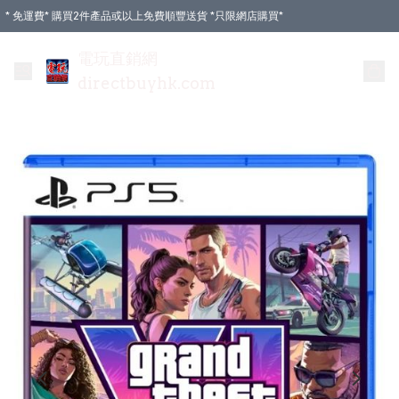
* 免運費* 購買2件產品或以上免費順豐送貨 *只限網店購買*
電玩直銷網
directbuyhk.com