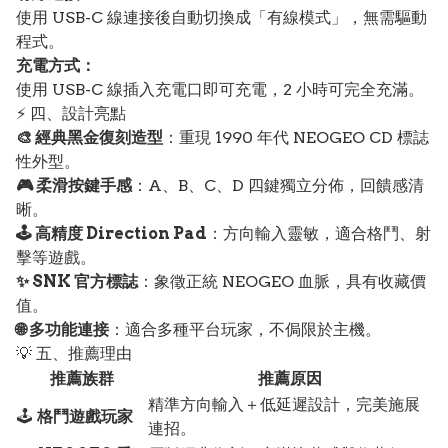
使用 USB-C 線連接後自動切換成「有線模式」，無需驅動
程式。
充電方式：
使用 USB-C 線插入充電口即可充電，2 小時可完全充滿。
⚡ 四、設計亮點
🎨 經典黑金復刻造型
：重現 1990 年代 NEOGEO CD 標誌
性外型。
🎮 柔滑按鍵手感
：A、B、C、D 四鍵獨立分佈，回饋感清
晰。
🕹️ 高精度 Direction Pad
：方向輸入靈敏，適合格鬥、射
擊等遊戲。
✨ SNK 官方標誌
：象徵正統 NEOGEO 血脈，具有收藏價
值。
🌐 多功能連接
：適合多種平台玩家，不侷限於主機。
💡 五、推薦理由
推薦族群
推薦原因
精準方向輸入＋低延遲設計，完美施展
🕹️
格鬥遊戲玩家
連招。