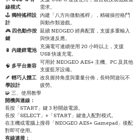
線模式
需求。
🕹️
獨特搖桿設
內建「八方向微動搖桿」，精確操控格鬥
計
與動作類遊戲。
🎮
四色動作按
延續 NEOGEO 經典配置，支援多重輸入
鍵
與快速反應。
充滿電可連續使用 20 小時以上，支援
🔋
內建鋰電池
USB 快速充電。
可用於 NEOGEO AES+ 主機、PC 及其他
🧠
多平台兼容
支援藍牙設備。
🪶
輕巧人體工
改良握持角度與重量分佈，長時間遊玩不
學設計
疲勞。
🧩 三、使用教學
開機與連線：
長按「START」鍵 3 秒開啟電源。
長按「SELECT」+「START」鍵進入配對模式。
在主機或電腦上搜尋「NEOGEO AES+ Gamepad」後配
對即可使用。
有線連接：