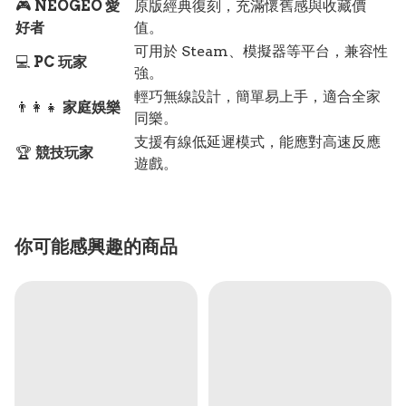
🎮
NEOGEO 愛
原版經典復刻，充滿懷舊感與收藏價
好者
值。
可用於 Steam、模擬器等平台，兼容性
💻
PC 玩家
強。
輕巧無線設計，簡單易上手，適合全家
👨‍👩‍👧
家庭娛樂
同樂。
支援有線低延遲模式，能應對高速反應
🏆
競技玩家
遊戲。
你可能感興趣的商品