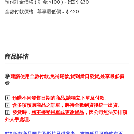
預付訂金價格:( 訂金:$100 ) = HK$ 430  

全數付款價格:  尊享最低價 = $ 420

商品詳情
🉐
建議使用全數付款,免補尾款,貨到當日發貨,兼享最低價
💯
1️⃣
預購
不同發售日期
的商品,請
獨立下單
及付款。
2️⃣
含多項預購商品之訂單，將待全數到貨後統一出貨。
3️⃣
發貨時，
恕不接受拼單或更改貨品
，因公司無法安排額
外人手處理.
*** 所有商品圖片及影片只供參考，實際貨品可能略有不