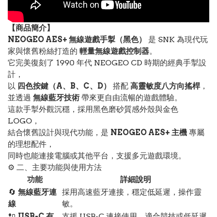
【
商品
簡介】
NEOGEO AES+ 無線遊戲手掣（黑色）
是 SNK 為現代玩
家與懷舊粉絲打造的
輕量無線遊戲控制器
。
它完美復刻了 1990 年代 NEOGEO CD 時期的經典手掣設
計，
以
四色按鍵（A、B、C、D）
搭配
高靈敏度八方向搖桿
，
並透過
無線藍牙技術
帶來更自由流暢的遊戲體驗。
這款手掣外觀沉穩，採用黑色磨砂質感外殼與金色
LOGO，
結合懷舊設計與現代功能，是
NEOGEO AES+ 主機
專屬
的理想配件，
同時也能連接電腦或其他平台，支援多元遊戲環境。
⚙️ 二、主要功能與使用方法
功能
詳細說明
🔄
無線藍牙連
採用高速藍牙連接，穩定低延遲，操作靈
線
敏。
🔌
USB-C 有
支援 USB-C 連接使用，適合競技或低延遲