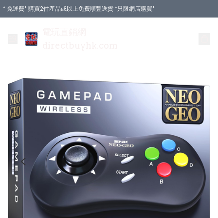
* 免運費* 購買2件產品或以上免費順豐送貨 *只限網店購買*
電玩直銷網
directbuyhk.com