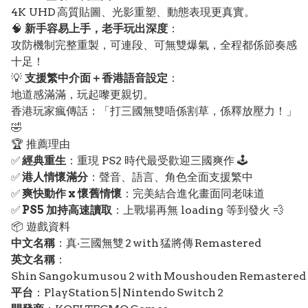
4K UHD 高質貼圖、光影重塑、動態表現更真實。
🧠
新手容易上手，老手玩出深度
：
攻防機制完整重製，可連段、可無雙爆氣，全程都係節奏感
十足！
💡
支援繁中介面＋香港語音設定
：
地道感滿滿，玩起嚟更親切。
香港玩家瘋傳話：「打三國無雙唔係割草，係釋放壓力！」
🤣
🏆 推薦理由
✅
經典重生
：重現 PS2 時代最受歡迎三國爽作 🕹️
✅
港人情懷滿分
：聲音、語言、角色全面支援繁中
✅
爽快動作 x 懷舊情懷
：完美結合進化畫面同老味道
✅
PS5 加持高速讀取
：上戰場再無 loading 等到發火 💨
📦 遊戲資料
中文名稱
：真‧三國無雙 2 with 猛將傳 Remastered
英文名稱
：
Shin Sangokumusou 2 with Moushouden Remastered
平台
：PlayStation 5 | Nintendo Switch 2