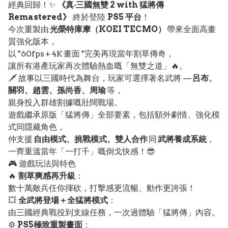
經典回歸！✨
《真‧三國無雙 2 with 猛將傳
Remastered》
終於登陸
PS5 平台
！
今次重製由
光榮特庫摩（KOEI TECMO）
帶來全面高畫
質強化版本，
以 *60fps + 4K 畫面 *完美再現當年割草傳奇，
讓所有港產玩家再次體驗熱血嘅「無雙之道」🔥。
🗡️ 故事以三國時代為舞台，玩家可選擇著名武將 —
呂布、
關羽、趙雲、孫尚香、周瑜
等，
親身投入群雄割據嘅壯闊戰場。
遊戲繼承原版「猛將傳」全部要素，包括額外劇情、強化模
式同隱藏角色，
仲支援
自由模式、挑戰模式、雙人合作
同
武將養成系統
，
一齊重溫當年「一打千」嘅倒戈快感！😎
🎮 遊戲玩法與特色
🔥
割草爽感再升級
：
數十萬敵兵任你揮砍，打擊感更流暢、動作更誇張！
💥
全武將登場＋全猛將模式
：
由三國經典戰役到支線任務，一次過體驗「猛將傳」內容。
⚙️
PS5極致重製畫面
：