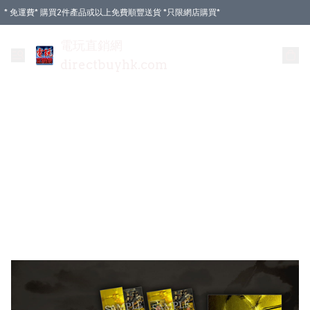
* 免運費* 購買2件產品或以上免費順豐送貨 *只限網店購買*
電玩直銷網
directbuyhk.com