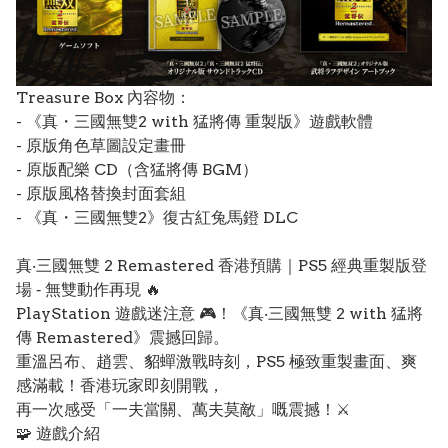
Treasure Box 內容物：
- 《真・三國無雙2 with 猛將傳 重製版》遊戲軟體
- 原版角色草圖設定畫冊
- 原版配樂 CD（含猛將傳 BGM）
- 原版風格替換封面套組
- 《真・三國無雙2》復古紅兔馬鐙 DLC
真‧三國無雙 2 Remastered 香港預購｜PS5 經典重製版登
場 ‑ 無雙動作再現 🔥
PlayStation 遊戲迷注意 🎮！《真‧三國無雙 2 with 猛將
傳 Remastered》震撼回歸。
重溫呂布、趙雲、貂蟬激戰時刻，PS5 極致重製畫面、爽
感滿載！香港玩家即刻開戰，
再一次感受「一夫當關、萬夫莫敵」嘅震撼！⚔️
🧩 遊戲介紹