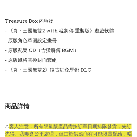
Treasure Box 內容物：

- 《真・三國無雙2 with 猛將傳 重製版》遊戲軟體

- 原版角色草圖設定畫冊

- 原版配樂 CD（含猛將傳 BGM）

- 原版風格替換封面套組

- 《真・三國無雙2》復古紅兔馬鐙 DLC
商品詳情
⚠
客人注意：所有限量版產品需按訂單日期排隊發貨，先訂
先得。我哋會公平處理，但由於供應商有可能限量配給，唔