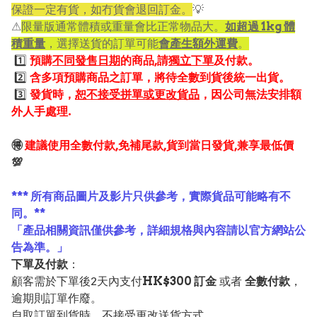
保證一定有貨，如冇貨會退回訂金。
💡
⚠
限量版通常體積或重量會比正常物品大。
如超過 1kg 體
積重量
，選擇送貨的訂單可能
會產生額外運費
。
1️⃣
預購
不同發售日期
的商品,請
獨立下單
及付款。
2️⃣
含多項預購商品之訂單，將待全數到貨後統一出貨。
3️⃣
發貨時，
恕不接受拼單或更改貨品
，因公司無法安排額
外人手處理.
🉐
建議使用全數付款,免補尾款,貨到當日發貨,兼享最低價
💯
*** 所有商品圖片及影片只供參考，實際貨品可能略有不
同。**
「產品相關資訊僅供參考，詳細規格與內容請以官方網站公
告為準。」
下單及付款
：
顧客需於下單後2天內支付
HK$300 訂金
或者
全數付款
，
逾期則訂單作廢。
自取訂單到貨時，不接受更改送貨方式。