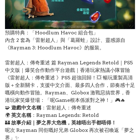
預購特典：「Hoodlum Havoc 組合包」
內含 2 套為「雷射超人」與「葛羅蛙」設計、靈感源自
《Rayman 3: Hoodlum Havoc》的服裝。
雷射超人：傳奇重述 篇 Rayman Legends Retold｜PS5
中文版｜爆笑合作動作平台遊戲｜香港玩家熱議小隊冒險
《雷射超人：傳奇重述 》PS5 超強回歸！💥 暢玩重製高清
版＋全新關卡，支援中文介面、最多四人合作，節奏感十足
嘅橫向動作冒險。Rayman、Globox 激戰惡搞世界，香
港玩家笑爆登場：「呢Game根本係派對之神！」🎮🔥
🧩
遊戲中文名稱
：雷射超人：傳奇重述
🌍
英文名稱
：Rayman Legends: Retold
🏰
故事介紹｜夢之界大危機，英雄唔出手都唔得！
呢次 Rayman 同佢嘅好兄弟 Globox 再次被召喚返「夢之
界」✨