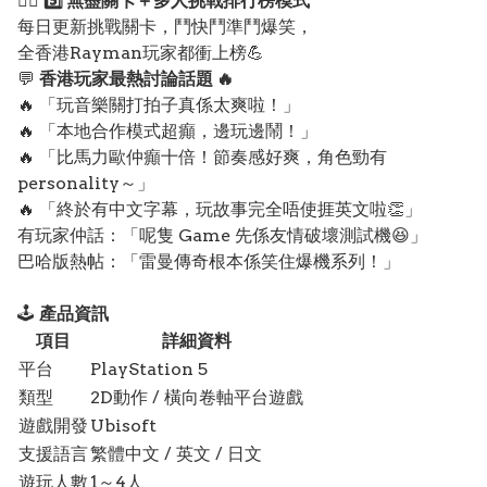
🏴‍☠️
5️⃣ 無盡關卡＋多人挑戰排行榜模式
每日更新挑戰關卡，鬥快鬥準鬥爆笑，
全香港Rayman玩家都衝上榜💪
💬
香港玩家最熱討論話題 🔥
🔥 「玩音樂關打拍子真係太爽啦！」
🔥 「本地合作模式超癲，邊玩邊鬧！」
🔥 「比馬力歐仲癲十倍！節奏感好爽，角色勁有
personality～」
🔥 「終於有中文字幕，玩故事完全唔使捱英文啦👏」
有玩家仲話：「呢隻 Game 先係友情破壞測試機😆」
巴哈版熱帖：「雷曼傳奇根本係笑住爆機系列！」
🕹️
產品資訊
項目
詳細資料
平台
PlayStation 5
類型
2D動作 / 橫向卷軸平台遊戲
遊戲開發
Ubisoft
支援語言
繁體中文 / 英文 / 日文
遊玩人數
1～4人