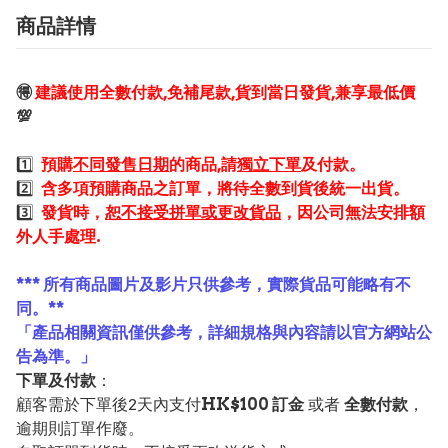
商品詳情
🉐
建議使用全數付款,免補尾款,貨到當日發貨,兼享最低價
💯
1️⃣
預購
不同發售日期
的商品,請
獨立下單
及付款。
2️⃣
含多項預購商品之訂單，將待全數到貨後統一出貨。
3️⃣
發貨時，
恕不接受拼單或更改貨品
，因公司無法安排額
外人手處理.
*** 所有商品圖片及影片只供參考，實際貨品可能略有不
同。**
「產品相關資訊僅供參考，詳細規格與內容請以官方網站公
告為準。」
下單及付款
：
顧客需於下單後2天內支付
HK$100 訂金
或者
全數付款
，
逾期則訂單作廢。