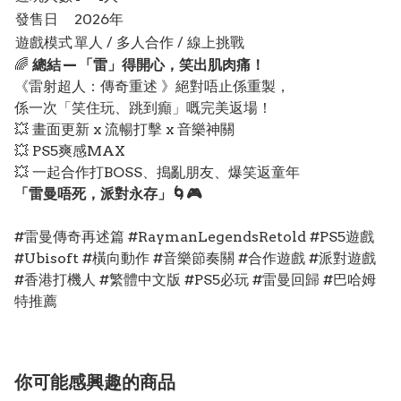
發售日
2026年
遊戲模式
單人 / 多人合作 / 線上挑戰
🌈
總結 — 「雷」得開心，笑出肌肉痛！
《雷射超人：傳奇重述 》絕對唔止係重製，
係一次「笑住玩、跳到癲」嘅完美返場！
💥 畫面更新 x 流暢打擊 x 音樂神關
💥 PS5爽感MAX
💥 一起合作打BOSS、搗亂朋友、爆笑返童年
「雷曼唔死，派對永存」🌀🎮
#雷曼傳奇再述篇 #RaymanLegendsRetold #PS5遊戲
#Ubisoft #橫向動作 #音樂節奏關 #合作遊戲 #派對遊戲
#香港打機人 #繁體中文版 #PS5必玩 #雷曼回歸 #巴哈姆
特推薦
你可能感興趣的商品