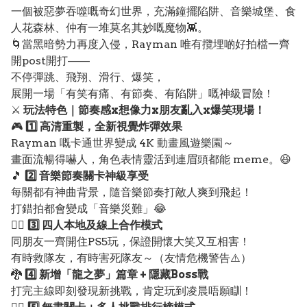
一個被惡夢吞噬嘅奇幻世界，充滿鐘擺陷阱、音樂城堡、食
人花森林、仲有一堆莫名其妙嘅魔物👾。
🌀當黑暗勢力再度入侵，Rayman 唯有攬埋啲好拍檔一齊
開post開打——
不停彈跳、飛翔、滑行、爆笑，
展開一場「有笑有痛、有節奏、有陷阱」嘅神級冒險！
⚔️
玩法特色｜節奏感x想像力x朋友亂入x爆笑現場！
🎮
1️⃣ 高清重製，全新視覺炸彈效果
Rayman 嘅卡通世界變成 4K 動畫風遊樂園～
畫面流暢得嚇人，角色表情靈活到連眉頭都能 meme。😆
🎵
2️⃣ 音樂節奏關卡神級享受
每關都有神曲背景，隨音樂節奏打敵人爽到飛起！
打錯拍都會變成「音樂災難」😂
🧙‍♂️
3️⃣ 四人本地及線上合作模式
同朋友一齊開住PS5玩，保證開懷大笑又互相害！
有時救隊友，有時害死隊友～（友情危機警告⚠️）
🐉
4️⃣ 新增「龍之夢」篇章 + 隱藏Boss戰
打完主線即刻發現新挑戰，肯定玩到凌晨唔願瞓！