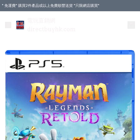
* 免運費* 購買2件產品或以上免費順豐送貨 *只限網店購買*
電玩直銷網
directbuyhk.com