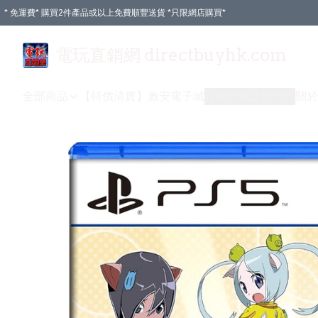
* 免運費* 購買2件產品或以上免費順豐送貨 *只限網店購買*
電玩直銷網 directbuyhk.com
全部商品
【特價清貨】
激安電子城
付款方式
送貨方式
關於