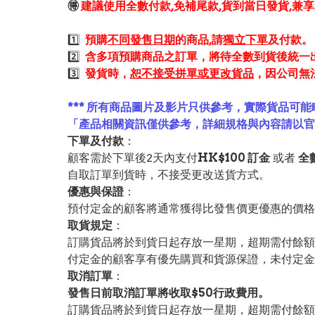
🉐
建議使用全數付款,免補尾款,貨到當日發貨,兼
1️⃣
預購
不同發售日期
的商品,請
獨立下單
及付款。
2️⃣
含多項預購商品之訂單，將待全數到貨後統一
3️⃣
發貨時，
恕不接受拼單或更改貨品
，因公司無
*** 所有商品圖片及影片只供參考，實際貨品可能
「產品相關資訊僅供參考，詳細規格與內容請以
下單及付款
：
顧客需於下單後2天內支付
HK$100 訂金
或者
全
自取訂單到貨時，不接受更改送貨方式。
優惠與保證
：
預付定金的顧客將通常獲得比發售價更優惠的價格。
取貨規定
：
訂購貨品將於到貨日起存放一星期，超期需付餘額
付定金的顧客享有優先購買和貨源保證，未付定金
取消訂單
：
發售日前取消訂單將收取$50行政費用。
訂購貨品將於到貨日起存放一星期，超期需付餘額