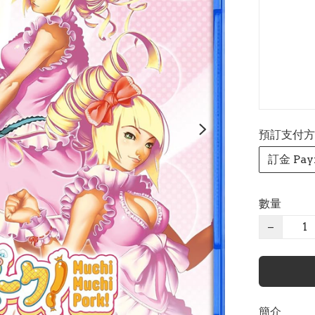
預訂支付方式 P
訂金 Pay
數量
−
簡介