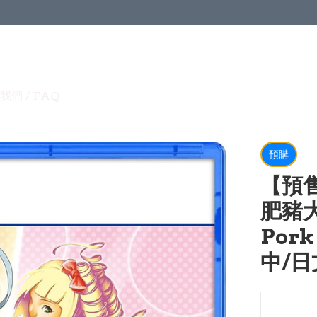
我們 / FAQ
預購
【預售
肥豬大
Pork
中/日文