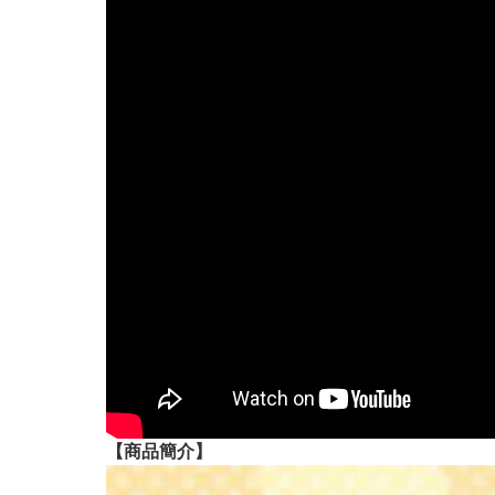
【
商品
簡介】