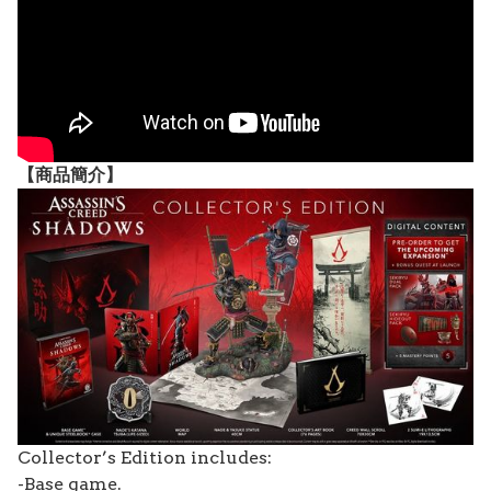
【
商品
簡介】
Collector’s Edition includes:
-Base game.