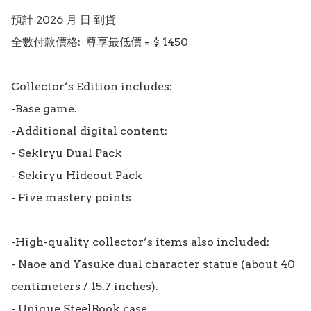
預計 2026 月 日 到貨

全數付款價格:  尊享最低價 = $ 1450

Collector’s Edition includes:

-Base game.

-Additional digital content:

- Sekiryu Dual Pack

- Sekiryu Hideout Pack

- Five mastery points

-High-quality collector’s items also included:

- Naoe and Yasuke dual character statue (about 40 
centimeters / 15.7 inches).

- Unique SteelBook case.
