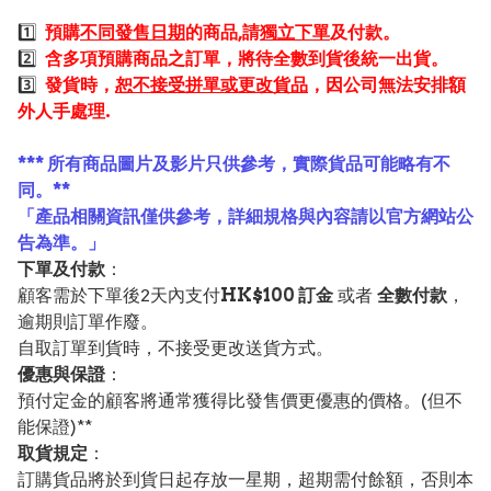
1️⃣
預購
不同發售日期
的商品,請
獨立下單
及付款。
2️⃣
含多項預購商品之訂單，將待全數到貨後統一出貨。
3️⃣
發貨時，
恕不接受拼單或更改貨品
，因公司無法安排額
外人手處理.
*** 所有商品圖片及影片只供參考，實際貨品可能略有不
同。**
「產品相關資訊僅供參考，詳細規格與內容請以官方網站公
告為準。」
下單及付款
：
顧客需於下單後2天內支付
HK$100 訂金
或者
全數付款
，
逾期則訂單作廢。
自取訂單到貨時，不接受更改送貨方式。
優惠與保證
：
預付定金的顧客將通常獲得比發售價更優惠的價格。(但不
能保證)**
取貨規定
：
訂購貨品將於到貨日起存放一星期，超期需付餘額，否則本