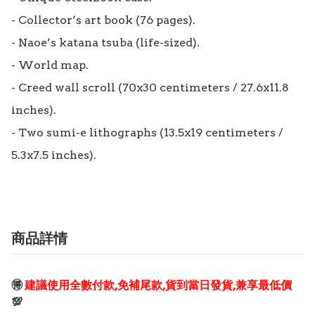
- Collector’s art book (76 pages).

- Naoe’s katana tsuba (life-sized).

- World map.

- Creed wall scroll (70x30 centimeters / 27.6x11.8 
inches).

- Two sumi-e lithographs (13.5x19 centimeters / 
5.3x7.5 inches).
商品詳情
🉐
建議使用全數付款,免補尾款,貨到當日發貨,兼享最低價
💯