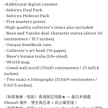
-Additional digital content:
- Sekiryu Dual Pack
- Sekiryu Hideout Pack
- Five mastery points
-High-quality collector’s items also included:
- Naoe and Yasuke dual character statue (about 40
centimeters / 15.7 inches).
- Unique SteelBook case.
- Collector’s art book (76 pages).
- Naoe’s katana tsuba (life-sized).
- World map.
- Creed wall scroll (70x30 centimeters / 27.6x11.8
inches).
- Two sumi-e lithographs (13.5x19 centimeters /
5.3x7.5 inches).
《刺客教條：暗影》香港限定預購🔥 — 最日本風嘅
Ubisoft 傑作，雙主角忍者 + 武士爆登場！