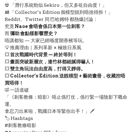
💀 「潛行系統勁似 Sekiro，但又多咗自由度！」
🎎 「Collector’s Edition 個模型靚到唔捨得拆！」
Reddit、Twitter 同 巴哈姆特 都熱爆討論：
究竟
Naoe 會唔會係日本第一位刺客？
而
彌助 會點樣影響歷史？
唔講都知 — 大家已經喺度開香檳等玩。
💡 推薦理由｜系列革新 × 極致日系風
💥
首次戰國時代背景 — 終於等到！
💥
畫面突破新層次，連竹林都細膩得嚇人！
💥
雙主角玩法自由度高，打得又靜得。
💥
Collector’s Edition 送靚模型 + 藝術畫冊，收藏控唔
買唔得！
🤣 一語道破
「《刺客教條：暗影》唔止係打仗，係行緊一場陰影下嘅命
運。
拿忍刀出來啦，戰國日本等緊你出手！」🗡️
🏷️ Hashtags
#刺客教條暗影