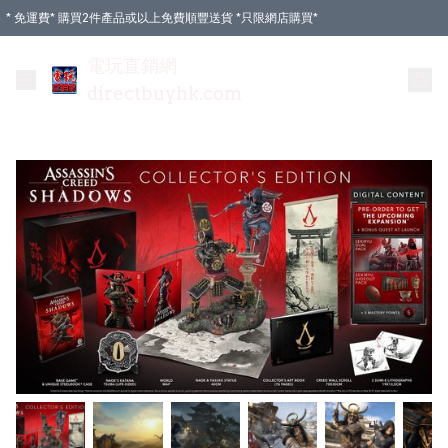
* 免運費* 購買2件產品或以上免費順豐送貨 *只限網店購買*
電玩直銷網
directbuyhk.com