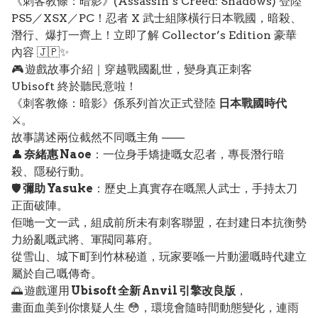
《刺客教條：暗影》(Assassin’s Creed: Shadows) 登陸
PS5／XSX／PC！忍者 X 武士組隊橫行日本戰國，暗殺、
潛行、爆打一齊上！立即了解 Collector’s Edition 豪華
內容 🇯🇵✨
🎮 遊戲故事介紹｜穿越戰國亂世，變身真正刺客
Ubisoft 終於聽民意啦！
《刺客教條：暗影》係系列首次正式登陸
日本戰國時代
⚔️。
故事講述兩位截然不同嘅主角 ——
👤
奈緒惠 Naoe
：一位身手矯捷嘅女忍者，專長潛行暗
殺、隱秘行動。
🛡️
彌助 Yasuke
：歷史上真實存在嘅黑人武士，手持太刀
正面破陣。
佢哋一文一武，組成前所未有刺客聯盟，在封建日本抗衡勢
力紛亂嘅武將、軍閥同幕府。
從雪山、城下町到竹林秘道，玩家要喺一片動盪嘅時代建立
屬於自己嘅傳奇。
🌅 遊戲運用
Ubisoft 全新 Anvil 引擎改良版
，
畫面血美到你懷疑人生 😳，環境會隨時間動態變化，連雨