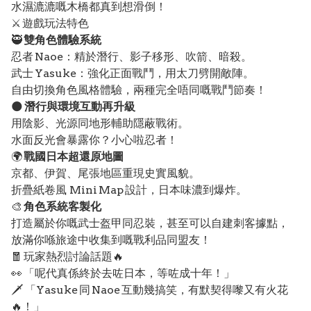
水濕漉漉嘅木橋都真到想滑倒！
⚔️ 遊戲玩法特色
🥷
雙角色體驗系統
忍者 Naoe：精於潛行、影子移形、吹箭、暗殺。
武士 Yasuke：強化正面戰鬥，用太刀劈開敵陣。
自由切換角色風格體驗，兩種完全唔同嘅戰鬥節奏！
🌑
潛行與環境互動再升級
用陰影、光源同地形輔助隱蔽戰術。
水面反光會暴露你？小心啦忍者！
🌍
戰國日本超還原地圖
京都、伊賀、尾張地區重現史實風貌。
折疊紙卷風 Mini Map 設計，日本味濃到爆炸。
🎨
角色系統客製化
打造屬於你嘅武士盔甲同忍裝，甚至可以自建刺客據點，
放滿你喺旅途中收集到嘅戰利品同盟友！
🧧 玩家熱烈討論話題🔥
👀 「呢代真係終於去咗日本，等咗成十年！」
🗡️ 「Yasuke 同 Naoe 互動幾搞笑，有默契得嚟又有火花
🔥！」