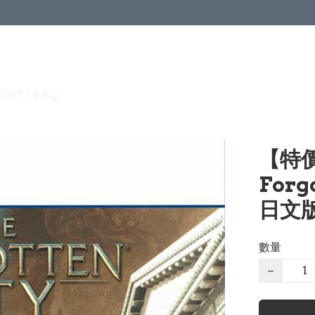
我們 / FAQ
【特價
Forg
日文版 
數量
−