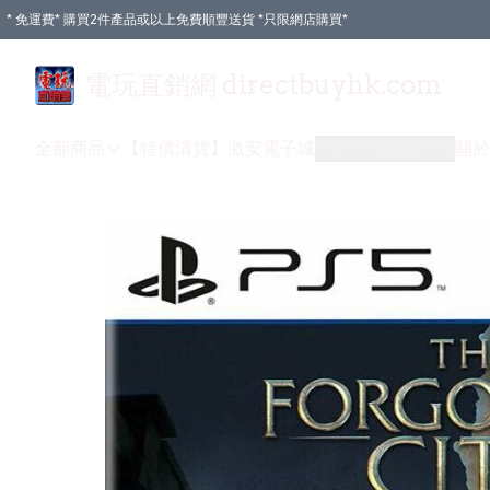
* 免運費* 購買2件產品或以上免費順豐送貨 *只限網店購買*
電玩直銷網 directbuyhk.com
全部商品
【特價清貨】
激安電子城
付款方式
送貨方式
關於