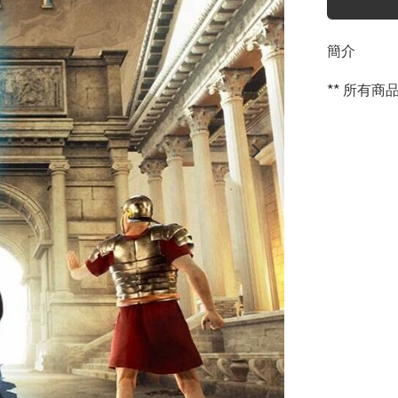
簡介
** 所有