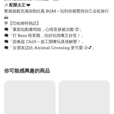
🎶
配樂太正 ❤️
整個遊戲充滿加勒比風 BGM～玩到你都覺得自己去咗旅行
🌅
💬【巴哈姆特熱話】
🗨️「畫面似動畫咁靚，心情直接被治癒 😍」
🗨️「打 Boss 唔算難，但好玩得嚟又好笑！」
🗨️「節奏超 Chill～放工開嚟玩真係解壓！」
🗨️「女朋友話比 Animal Crossing 更可愛 🐚💕」
你可能感興趣的商品