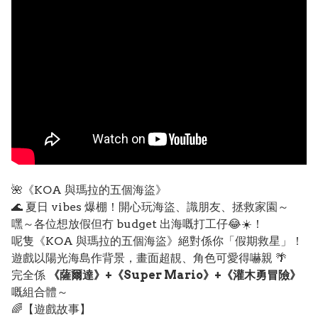
🌺《KOA 與瑪拉的五個海盜》
🌊 夏日 vibes 爆棚！開心玩海盜、識朋友、拯救家園～
嘿～各位想放假但冇 budget 出海嘅打工仔😂☀️！
呢隻《KOA 與瑪拉的五個海盜》絕對係你「假期救星」！
遊戲以陽光海島作背景，畫面超靚、角色可愛得嚇親 🌴
完全係
《薩爾達》+《Super Mario》+《灌木勇冒險》
嘅組合體～
🌈【遊戲故事】