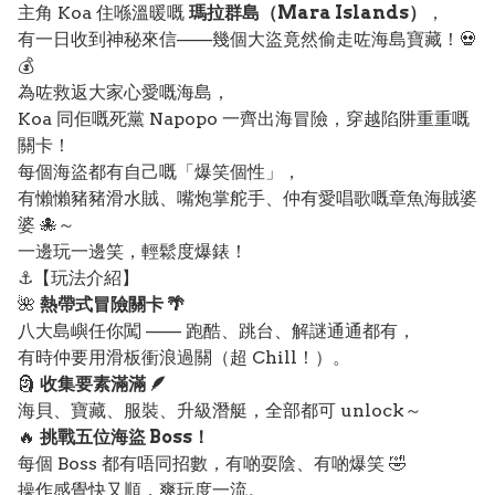
主角 Koa 住喺溫暖嘅
瑪拉群島（Mara Islands）
，
有一日收到神秘來信——幾個大盜竟然偷走咗海島寶藏！💀
💰
為咗救返大家心愛嘅海島，
Koa 同佢嘅死黨 Napopo 一齊出海冒險，穿越陷阱重重嘅
關卡！
每個海盜都有自己嘅「爆笑個性」，
有懶懶豬豬滑水賊、嘴炮掌舵手、仲有愛唱歌嘅章魚海賊婆
婆 🐙～
一邊玩一邊笑，輕鬆度爆錶！
⚓【玩法介紹】
🌺
熱帶式冒險關卡 🌴
八大島嶼任你闖 —— 跑酷、跳台、解謎通通都有，
有時仲要用滑板衝浪過關（超 Chill！）。
🗿
收集要素滿滿 🪶
海貝、寶藏、服裝、升級潛艇，全部都可 unlock～
🔥
挑戰五位海盜 Boss！
每個 Boss 都有唔同招數，有啲耍陰、有啲爆笑 🤣
操作感覺快又順，爽玩度一流。