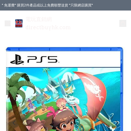
* 免運費* 購買2件產品或以上免費順豐送貨 *只限網店購買*
電玩直銷網
directbuyhk.com