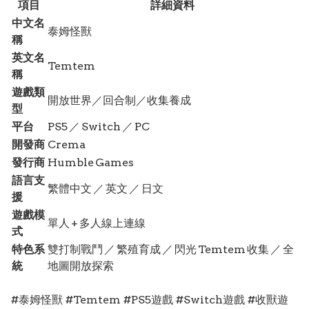
項目
詳細資料
中文名
泰姆怪獸
稱
英文名
Temtem
稱
遊戲類
開放世界／回合制／收集養成
型
平台
PS5 ／ Switch ／ PC
開發商
Crema
發行商
Humble Games
語言支
繁體中文 ／ 英文 ／ 日文
援
遊戲模
單人 + 多人線上連線
式
特色系
雙打制戰鬥 ／ 繁殖育成 ／ 閃光 Temtem 收集 ／ 全
統
地圖開放探索
#泰姆怪獸 #Temtem #PS5遊戲 #Switch遊戲 #收獸遊