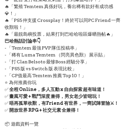
🔥「繁殖 Temtem 真係好玩，養出稀有款好有成功感
💎！」
🔥「PS5 仲支援 Crossplay！終於可以同PC Friend 一齊
收獸啦！」
🔥「最靚島嶼投票，結果打到巴哈哈啦區爆晒熱帖🔥」
巴哈熱話討論串👇
- 「Temtem 最強 PVP 隊伍投稿串」
- 「稀有 Luma Temtem （閃亮異色獸） 展示貼」
- 「打 Clan Belsoto 最慘Boss 經驗分享」
- 「PS5 版 vs Switch 版 表現比較」
- 「CP值最高 Temtem 推薦 Top 10！」
⭐ 為何推薦你玩
✅
全程 Online，多人互動 x 自由探索 超有味道！
✅
畫風可愛 + 戰鬥深度 兼得，男女老少皆啱玩！
✅
唔再孤單收獸，有Friend 有世界，一齊試陣冒險⚔️！
✅
開放世界 RPG + 社交元素 全兼得！
📦 遊戲資料一覽