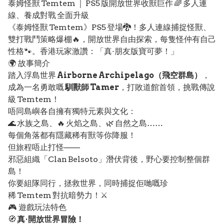
泰姆怪獸 Temtem ｜ PS5 版開放世界收獸巨作 🌈 多人連
線、養成對戰 全面升級
《泰姆怪獸 Temtem》PS5 登場🐉！多人連線捕捉怪獸、
雙打戰鬥策略爆棚🔥，開放世界自由探索，每隻怪仲有自己
性格🐾。香港玩家激讚：「真·朋友版寶可夢！」
🌍 故事簡介
踏入浮島世界
Airborne Archipelago（飛空群島）
，
成為一名勇敢嘅
馴獸師 Tamer
，打敗道館首領，挑戰傳說
級 Temtem！
唔同島嶼各自擁有獨特元素與文化：
🌊 水族之島、🔥 火焰之島、🌿 自然之島……
每個角落都有隱藏稀有獸等你降服！
但旅程唔止打怪——
邪惡組織「Clan Belsoto」潛伏背後，野心要控制整個群
島！
你要組隊同行，拯救世界，同時捕捉佢哋嘅珍
稀 Temtem 對抗暗勢力！⚔️
🎮 遊戲玩法特色
🧭
真·開放世界冒險！