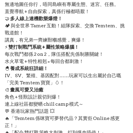
無邊地圖任你行，唔同島嶼有專屬生態、迷宮、任務。
直覺導航 + 自由探索，真係行極都唔厭！
🤝
多人線上連機歡樂爆燈！
🏕️ 與全世界 Tamer 互動！組隊探索、交換 Temtem、挑
戰道館！
講真，有兄弟一齊練獸嗰感覺，爽爆！
⚡
雙打制戰鬥系統 + 屬性策略爆腦！
每次戰鬥都係 2 on 2，隊伍搭配先係制勝關鍵！
水火草電 + 特性相剋 = 每回合都刺激！
🐣
養成系統狂詳細！
IV、SV、繁殖、基因配對……玩家可以生出屬於自己嘅
「完美 Temtem 寶寶」🥚！
🎨
畫風可愛又治癒
角色 + 怪獸設計親切到爆！
連上線社區都變晒 chill camp 模式～
💬 香港玩家熱門話題 💥
🔥「Temtem 係咪寶可夢替代品？其實佢 Online 感更
正！」
🔥「配合 雙打戰 策略太刺激，打到爆血唔停！」