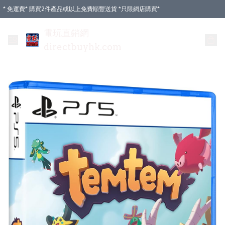
* 免運費* 購買2件產品或以上免費順豐送貨 *只限網店購買*
電玩直銷網
directbuyhk.com