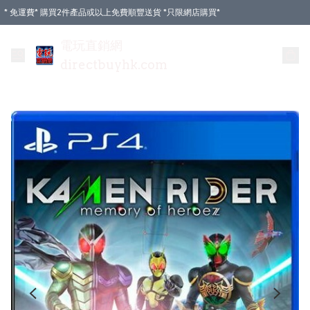
* 免運費* 購買2件產品或以上免費順豐送貨 *只限網店購買*
電玩直銷網
directbuyhk.com