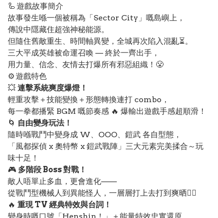
🦾 遊戲故事簡介
故事發生喺一個被稱為「Sector City」嘅島嶼上，
傳說中隱藏住超強神秘能源。
但隨住舊敵重生、時間軸異變，全城再次陷入混亂⏳。
三大平成英雄被命運召喚 — 終於一齊出手，
用力量、信念、友情去打爆所有邪惡組織！😤
⚙️ 遊戲特色
💥
連擊系統爽度爆燈！
輕重攻擊＋技能變換＋形態轉換連打 combo，
每一拳都播緊 BGM 嘅節奏感 🔥 爆輸出遊戲手感超順滑！
🌀
自由變身玩法！
隨時喺戰鬥中變身成 W、OOO、鎧武 各自型態，
「風都探偵 x 奧特幣 x 鎧武戰陣」三大元素完美揉合～玩
味十足！
🎮
多階段 Boss 對戰！
敵人唔單止多血，更會進化——
從戰鬥型機械人到異能怪人，一層層打上去打到爽晒🦹‍♂️
🔥
重現 TV 經典特效與台詞！
變身時嘅口號「Henshin！」＋能量特效忠實還原，