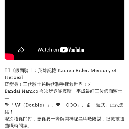
🦸‍♂️《假面騎士：英雄記憶 Kamen Rider: Memory of
Heroez》
齊變身！三代騎士跨時代聯手拯救世界！⚡
Bandai Namco 今次玩返啲真嘢！平成最紅三位假面騎士
—
💚 「W（Double）」、🧡 「OOO」、🍎 「鎧武」正式集
結！
呢次唔係鬥打，更係要一齊解開神秘島嶼嘅陰謀，拯救被扭
曲嘅時間線。