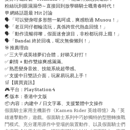
粉絲玩到眼濕濕🥹～直接回到放學睇騎士嘅青春時代！
💬 網絡話題最 Hit 討論
🗣️ 「可以變身咁多形態一氣呵成，爽感勁過 Musou！」
🗣️ 「老豆同仔都輪流玩，真係跨世代熱血回憶！」
🗣️ 「動作流暢得嚟，假面迷會淚目，非粉都玩得上癮！」
🗣️ 「Bandai 終於回魂，呢次無偷懶到！」
🎯 推薦理由
✅ 三大平成英雄夢幻合體，好睇又好打！
✅ 劇情 + 動作雙線爽感滿滿。
✅ 熟悉變身音效、技能系統超帶感。
✅ 支援中日雙語介面，玩家易玩易上手！
🛒【購買資訊】
🎮 平台：PlayStation 4
🌏 版本：香港中文版
📦 內容：內建中 / 日文字幕、支援繁體中文操作
假面騎士家用主機新作《Kamen Rider 英雄尋憶》為「英
雄連擊動作」遊戲。假面騎士系列中巧妙獨特的型態轉換戰
鬥模式、充分運用原作中登場的裝置動作、以及假面騎士們