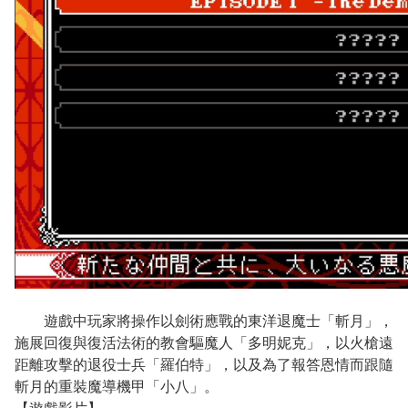
遊戲中玩家將操作以劍術應戰的東洋退魔士「斬月」，
施展回復與復活法術的教會驅魔人「多明妮克」，以火槍遠
距離攻擊的退役士兵「羅伯特」，以及為了報答恩情而跟隨
斬月的重裝魔導機甲「小八」。