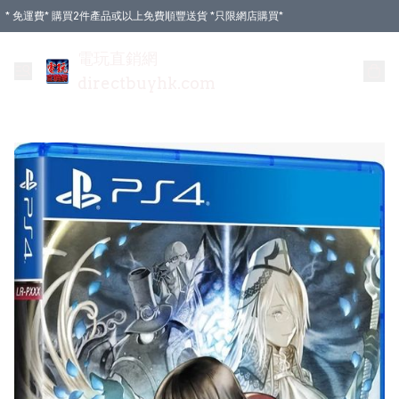
* 免運費* 購買2件產品或以上免費順豐送貨 *只限網店購買*
電玩直銷網
directbuyhk.com