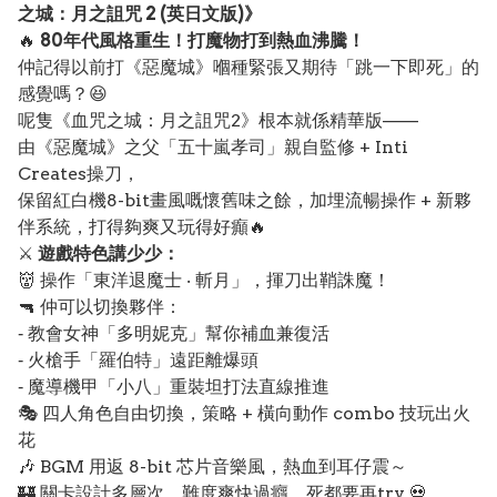
之城：月之詛咒 2 (英日文版)》
🔥
80年代風格重生！打魔物打到熱血沸騰！
仲記得以前打《惡魔城》嗰種緊張又期待「跳一下即死」的
感覺嗎？😆
呢隻《血咒之城：月之詛咒2》根本就係精華版——
由《惡魔城》之父「五十嵐孝司」親自監修 + Inti
Creates操刀，
保留紅白機8-bit畫風嘅懷舊味之餘，加埋流暢操作 + 新夥
伴系統，打得夠爽又玩得好癲🔥
⚔️
遊戲特色講少少：
👹 操作「東洋退魔士 ‧ 斬月」，揮刀出鞘誅魔！
🔫 仲可以切換夥伴：
‐ 教會女神「多明妮克」幫你補血兼復活
‐ 火槍手「羅伯特」遠距離爆頭
‐ 魔導機甲「小八」重裝坦打法直線推進
🎭 四人角色自由切換，策略 + 橫向動作 combo 技玩出火
花
🎶 BGM 用返 8-bit 芯片音樂風，熱血到耳仔震～
🏰 關卡設計多層次，難度爽快過癮，死都要再try 💀