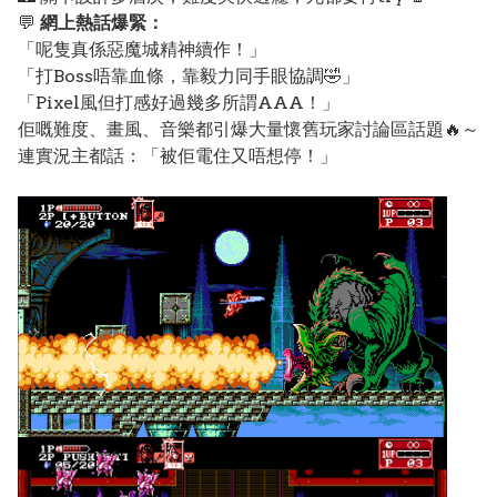
💬
網上熱話爆緊：
「呢隻真係惡魔城精神續作！」
「打Boss唔靠血條，靠毅力同手眼協調🤣」
「Pixel風但打感好過幾多所謂AAA！」
佢嘅難度、畫風、音樂都引爆大量懷舊玩家討論區話題🔥～
連實況主都話：「被佢電住又唔想停！」