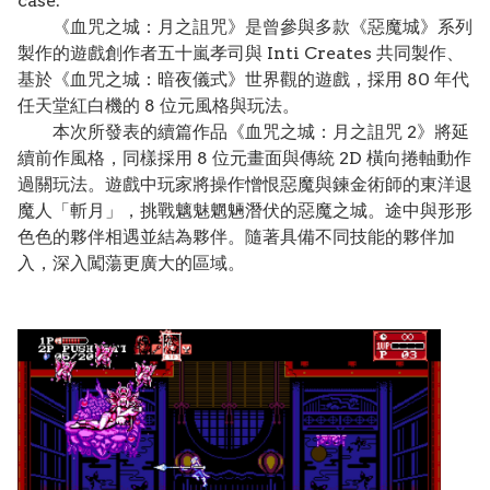
case.
《血咒之城：月之詛咒》是曾參與多款《惡魔城》系列
製作的遊戲創作者五十嵐孝司與 Inti Creates 共同製作、
基於《血咒之城：暗夜儀式》世界觀的遊戲，採用 80 年代
任天堂紅白機的 8 位元風格與玩法。
本次所發表的續篇作品《血咒之城：月之詛咒 2》將延
續前作風格，同樣採用 8 位元畫面與傳統 2D 橫向捲軸動作
過關玩法。遊戲中玩家將操作憎恨惡魔與鍊金術師的東洋退
魔人「斬月」，挑戰魑魅魍魎潛伏的惡魔之城。途中與形形
色色的夥伴相遇並結為夥伴。隨著具備不同技能的夥伴加
入，深入闖蕩更廣大的區域。