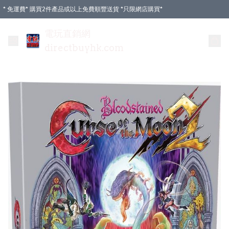
* 免運費* 購買2件產品或以上免費順豐送貨 *只限網店購買*
電玩直銷網
directbuyhk.com