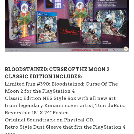
BLOODSTAINED: CURSE OF THE MOON 2
CLASSIC EDITION INCLUDES:
Limited Run #390: Bloodstained: Curse Of The
Moon 2 for the PlayStation 4
Classic Edition NES Style Box with all new art
from legendary Konami cover artist, Tom duBois.
Reversible 18" X 24" Poster.
Original Soundtrack on Physical CD.
Retro Style Dust Sleeve that fits the PlayStation 4