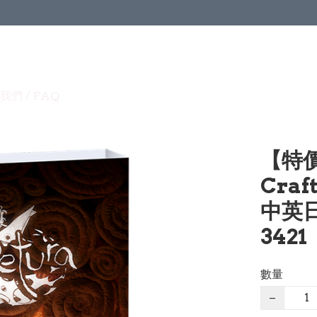
我們 / FAQ
【特價
Craf
中英日
3421
數量
−