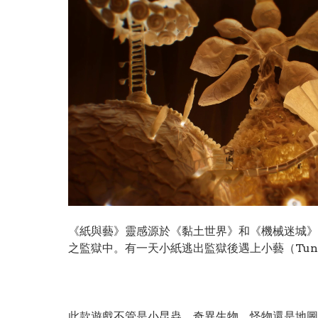
《紙與藝》靈感源於《黏土世界》和《機械迷城》
之監獄中。有一天小紙逃出監獄後遇上小藝（Tu
此款遊戲不管是小昆蟲、奇異生物、怪物還是地圖