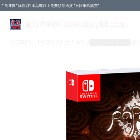
* 免運費* 購買2件產品或以上免費順豐送貨 *只限網店購買*
電玩直銷網 directbuyhk.com
全部商品
【特價清貨】
激安電子城
付款方式
送貨方式
關於