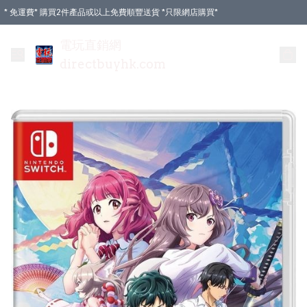
* 免運費* 購買2件產品或以上免費順豐送貨 *只限網店購買*
電玩直銷網
directbuyhk.com