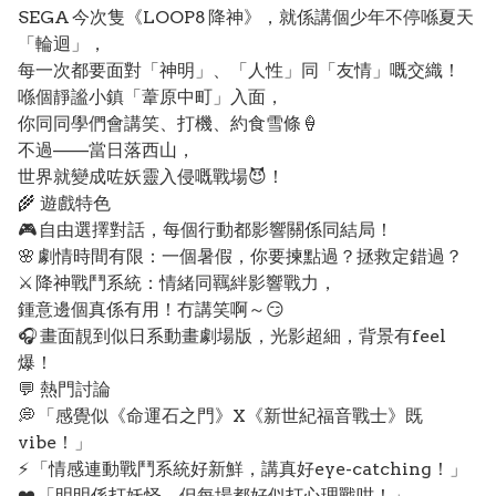
SEGA 今次隻《LOOP8 降神》，就係講個少年不停喺夏天
「輪迴」，
每一次都要面對「神明」、「人性」同「友情」嘅交織！
喺個靜謐小鎮「葦原中町」入面，
你同同學們會講笑、打機、約食雪條🍦
不過——當日落西山，
世界就變成咗妖靈入侵嘅戰場😈！
🌾 遊戲特色
🎮 自由選擇對話，每個行動都影響關係同結局！
🌸 劇情時間有限：一個暑假，你要揀點過？拯救定錯過？
⚔️ 降神戰鬥系統：情緒同羈絆影響戰力，
鍾意邊個真係有用！冇講笑啊～😏
🎧 畫面靚到似日系動畫劇場版，光影超細，背景有feel
爆！
💬 熱門討論
💭 「感覺似《命運石之門》X《新世紀福音戰士》既
vibe！」
⚡ 「情感連動戰鬥系統好新鮮，講真好eye-catching！」
❤️ 「明明係打妖怪，但每場都好似打心理戰咁！」