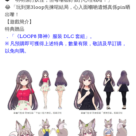
😂 「玩到第3loop先揀啱結局，心入面嗰啲遺憾真係pin晒
出嚟！
【遊戲簡介】
特典贈品
．「《LOOP8 降神》服裝 DLC 套組」。
※ 凡預購即可獲得上述特典，數量有限，敬請及早訂購，
以免向隅。