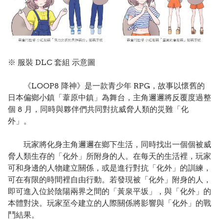
※ 服裝 DLC 套組 示意圖
《LOOP8 降神》是一款青少年 RPG，故事以懷舊的
日本偏鄉小鎮「葦原中鎮」為舞台，主角邇邇將反覆度過整
個 8 月，同時與夥伴們共同對抗威脅人類的災難「化
外」。
玩家將化身主角邇邇在鄉下生活，同時找出一個個被威
脅人類生存的「化外」所附身的人。在每天的生活裡，玩家
可和身邊的人物建立關係，或是進行對抗「化外」的訓練，
可在有限的時間裡自由行動。若發現被「化外」附身的人，
即可進入位於陰陽兩界之間的「黃泉平坂」，與「化外」的
本體對決。玩家至今建立的人際關係將影響與「化外」的戰
鬥結果。