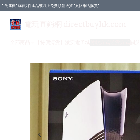
* 免運費* 購買2件產品或以上免費順豐送貨 *只限網店購買*
電玩直銷網 directbuyhk.com
全部商品
【特價清貨】
激安電子城
付款方式
送貨方式
關於