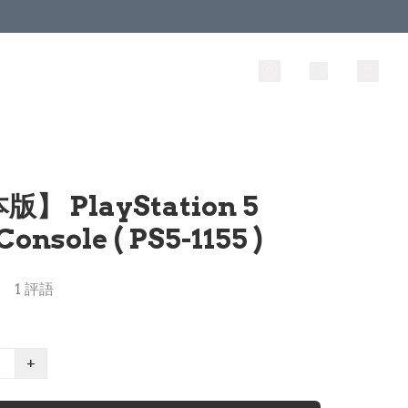
】 PlayStation 5
onsole ( PS5-1155 )
1 評語
+