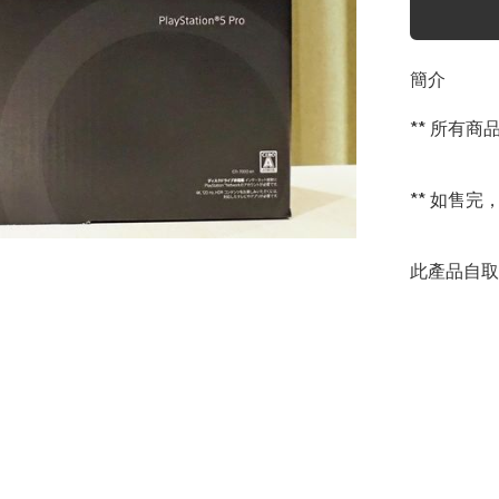
簡介
** 所有
** 如售完