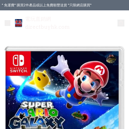
* 免運費* 購買2件產品或以上免費順豐送貨 *只限網店購買*
電玩直銷網
directbuyhk.com