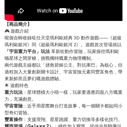
【
商品
簡介】
🎮 遊戲介紹
呢個合輯收錄咗任天堂瑪利歐經典 3D 動作遊戲——《超級
瑪利歐銀河》同《超級瑪利歐銀河 2》。遊戲首次登場就以
「宇宙重力平台」玩法
革新咗動作冒險，玩家操控瑪利歐
喺星球之間穿梭，挑戰獨特嘅重力物理機制。
兩代遊戲主線都以「拯救碧姬公主、對抗庫巴」為核心，但
過程加入大量創新關卡設計、宇宙冒險元素同豐富角色，帶
來新鮮而且夢幻嘅遊戲體驗。
🌟 遊戲特色
重力玩法
：星球體積大小唔一樣，玩家要適應四面八方嘅重
力，充滿創意。
宇宙冒險
：近乎用星際舞台打造故事，每一個關卡都如同小
型奇幻冒險。
豐富操作
：支援滑翔、星星跳躍、重力切換等多樣化技巧。
耀西登場（Galaxy 2）
：續作加入耀西，提供全新騎乘玩