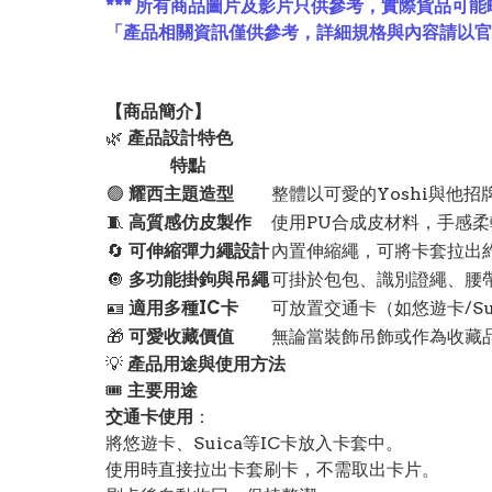
*** 所有商品圖片及影片只供參考，實際貨品可能
「產品相關資訊僅供參考，詳細規格與內容請以
【
商品
簡介】
🌿
產品設計特色
特點
🟢
耀西主題造型
整體以可愛的Yoshi與他
🧵
高質感仿皮製作
使用PU合成皮材料，手感
🔄
可伸縮彈力繩設計
內置伸縮繩，可將卡套拉出約
🔘
多功能掛鉤與吊繩
可掛於包包、識別證繩、腰
🪪
適用多種IC卡
可放置交通卡（如悠遊卡/Su
🎁
可愛收藏價值
無論當裝飾吊飾或作為收藏
💡
產品用途與使用方法
🎟️
主要用途
交通卡使用
：
將悠遊卡、Suica等IC卡放入卡套中。
使用時直接拉出卡套刷卡，不需取出卡片。