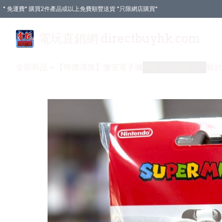
* 免運費* 購買2件產品或以上免費順豐送貨 *只限網店購買*
電玩直銷網 directbuyhk.com
全部商品
【特價清貨】
激安電子城
付款方式
送貨方式
關於