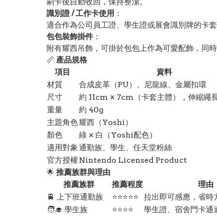
刷卡後自動收回，保持整潔。
識別證 / 工作卡使用
：
適合作為公司員工證、學生證或展會識別牌的卡套
包包裝飾掛件
：
附有耀西吊飾，可掛於包包上作為可愛配飾，同時
📏
產品規格
項目
資料
材質
合成皮革（PU）、尼龍線、金屬扣環
尺寸
約 11cm × 7cm（卡套主體），伸縮繩
重量
約 40g
主題角色
耀西（Yoshi）
顏色
綠 × 白（Yoshi配色）
適用對象
通勤族、學生、任天堂粉絲
官方授權
Nintendo Licensed Product
🌟
推薦族群與理由
推薦族群
推薦程度
理由
🚆 上下班通勤族
⭐⭐⭐⭐⭐
拉出即可感應，省時
🧑‍🎓 學生族
⭐⭐⭐⭐
學生證、宿舍門卡通