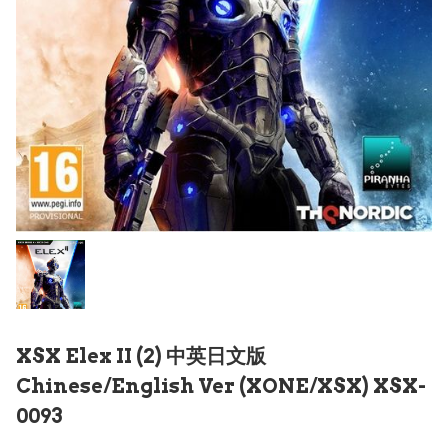
XSX Elex II (2) 中英日文版
Chinese/English Ver (XONE/XSX) XSX-
0093