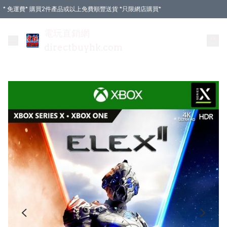
* 免運費* 購買2件產品或以上免費順豐送貨 *只限網店購買*
電玩直銷網
directbuyhk.com