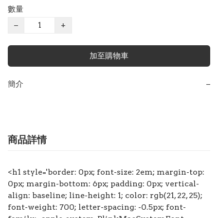
數量
−
+
加至購物車
簡介
−
商品詳情
<h1 style='border: 0px; font-size: 2em; margin-top:
0px; margin-bottom: 6px; padding: 0px; vertical-
align: baseline; line-height: 1; color: rgb(21, 22, 25);
font-weight: 700; letter-spacing: -0.5px; font-