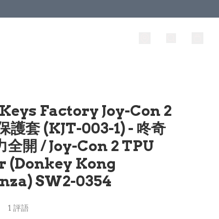
Keys Factory Joy-Con 2
保護套 (KJT-003-1) - 咚奇
全開 / Joy-Con 2 TPU
r (Donkey Kong
nza) SW2-0354
1 評語