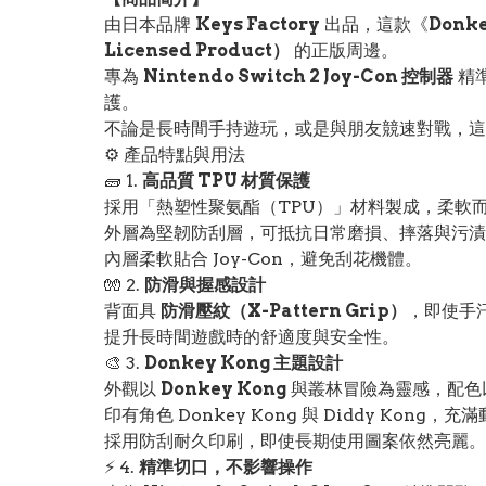
由日本品牌
Keys Factory
出品，這款《
Donk
Licensed Product）
的正版周邊。
專為
Nintendo Switch 2 Joy-Con 控制器
精
護。
不論是長時間手持遊玩，或是與朋友競速對戰，這
⚙️ 產品特點與用法
🧱 1.
高品質 TPU 材質保護
採用「熱塑性聚氨酯（TPU）」材料製成，柔軟
外層為堅韌防刮層，可抵抗日常磨損、摔落與污漬
內層柔軟貼合 Joy-Con，避免刮花機體。
🧤 2.
防滑與握感設計
背面具
防滑壓紋（X-Pattern Grip）
，即使手
提升長時間遊戲時的舒適度與安全性。
🎨 3.
Donkey Kong 主題設計
外觀以
Donkey Kong
與叢林冒險為靈感，配色
印有角色 Donkey Kong 與 Diddy Kong
採用防刮耐久印刷，即使長期使用圖案依然亮麗。
⚡ 4.
精準切口，不影響操作