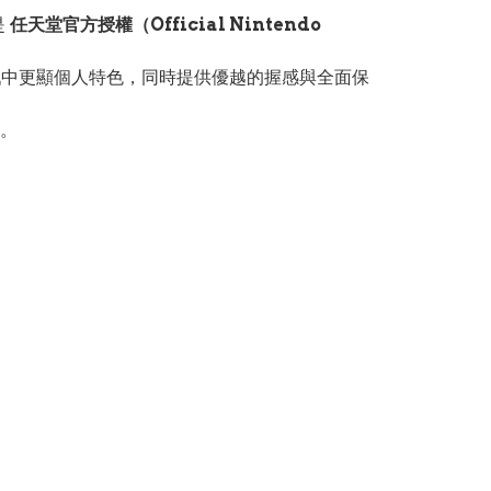
是
任天堂官方授權（Official Nintendo
戲中更顯個人特色，同時提供優越的握感與全面保
。