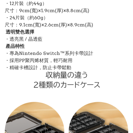
・12片裝（約44g）
尺寸：9cm(寬)×1.9cm(厚)×8.8cm(高)
・24片裝（約60g）
尺寸：9.1cm(寬)×2.6cm(厚)×8.9cm(高)
透明雙色選擇
・透亮黑 / 晶透藍
產品特性
・專為Nintendo Switch™系列卡帶設計
・採用PP聚丙烯材質，輕巧耐用
・精確卡槽設計，防止卡帶鬆動