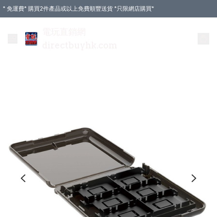
* 免運費* 購買2件產品或以上免費順豐送貨 *只限網店購買*
電玩直銷網
directbuyhk.com