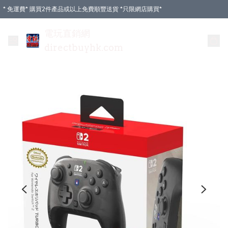
* 免運費* 購買2件產品或以上免費順豐送貨 *只限網店購買*
電玩直銷網
directbuyhk.com