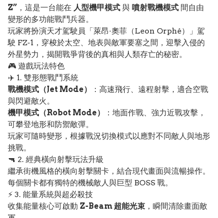
Z”
，這是一台能在
人型機甲模式
與
噴射戰機模式
間自由
變形的多功能戰鬥兵器。
玩家將扮演天才駕駛員「萊昂·奧菲（Leon Orphé）」駕
駛 FZ-1，穿梭於太空、地表與敵軍要塞之間，迎擊入侵的
外星勢力，揭開戰爭背後的真相與人類存亡的秘密。
🎮 遊戲玩法特色
✈️ 1. 雙形態戰鬥系統
戰機模式（Jet Mode）
：高速飛行、遠程射擊，適合空戰
與閃避敵火。
機甲模式（Robot Mode）
：地面作戰、強力近戰攻擊，
可攀登地形和防禦敵彈。
玩家可隨時變形，根據戰況切換模式以應對不同敵人與地形
挑戰。
🔫 2. 經典橫向射擊玩法升級
繼承街機風格的橫向射擊關卡，結合現代畫面與流暢操作。
每個關卡都有獨特的機械敵人與巨型 BOSS 戰。
⚡ 3. 能量系統與超必殺技
收集能量核心可啟動
Z-Beam 超能光束
，瞬間清除畫面敵
軍。