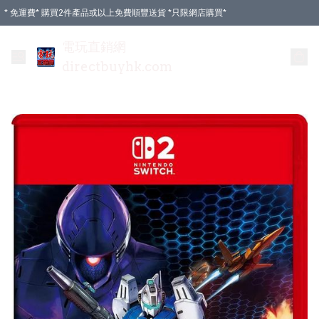
* 免運費* 購買2件產品或以上免費順豐送貨 *只限網店購買*
電玩直銷網
directbuyhk.com