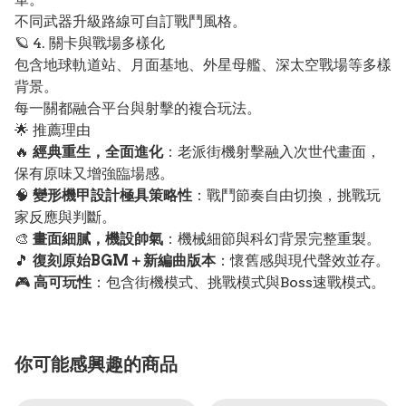
不同武器升級路線可自訂戰鬥風格。
🪐 4. 關卡與戰場多樣化
包含地球軌道站、月面基地、外星母艦、深太空戰場等多樣
背景。
每一關都融合平台與射擊的複合玩法。
🌟 推薦理由
🔥
經典重生，全面進化
：老派街機射擊融入次世代畫面，
保有原味又增強臨場感。
🧠
變形機甲設計極具策略性
：戰鬥節奏自由切換，挑戰玩
家反應與判斷。
🎨
畫面細膩，機設帥氣
：機械細節與科幻背景完整重製。
🎵
復刻原始BGM＋新編曲版本
：懷舊感與現代聲效並存。
🎮
高可玩性
：包含街機模式、挑戰模式與Boss速戰模式。
你可能感興趣的商品