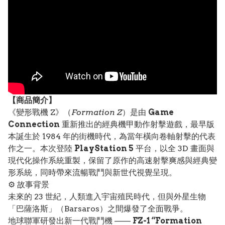
【
商品
簡介】
《變形戰機 Z》（
Formation Z
）是由
Game
Connection
重新推出的經典機甲動作射擊遊戲，最早版
本誕生於 1984 年的街機時代，為當年橫向卷軸射擊的代表
作之一。本次登陸
PlayStation 5
平台，以全 3D 畫面與
現代化操作系統重製，保留了原作的高速射擊爽感與經典變
形系統，同時帶來流暢戰鬥與新世代視覺呈現。
⚙️ 故事背景
未來的 23 世紀，人類進入宇宙殖民時代，但與外星生物
「巴薩洛斯」（Barsaros）之間爆發了全面戰爭。
地球聯軍研發出新一代戰鬥機 ——
FZ-1 “Formation