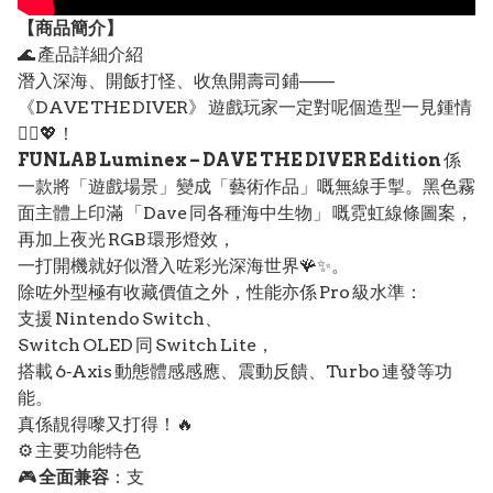
【
商品
簡介】
🌊 產品詳細介紹
潛入深海、開飯打怪、收魚開壽司鋪——
《DAVE THE DIVER》 遊戲玩家一定對呢個造型一見鍾情
🧜‍♂️💖！
FUNLAB Luminex – DAVE THE DIVER Edition
係
一款將「遊戲場景」變成「藝術作品」嘅無線手掣。黑色霧
面主體上印滿 「Dave 同各種海中生物」 嘅霓虹線條圖案，
再加上夜光 RGB 環形燈效，
一打開機就好似潛入咗彩光深海世界🪸✨。
除咗外型極有收藏價值之外，性能亦係 Pro 級水準：
支援 Nintendo Switch、
Switch OLED 同 Switch Lite，
搭載 6‑Axis 動態體感感應、震動反饋、Turbo 連發等功
能。
真係靚得嚟又打得！🔥
⚙️ 主要功能特色
🎮
全面兼容
：支