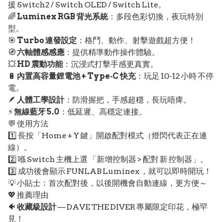
援 Switch2 / Switch OLED / Switch Lite。
🌈
Luminex RGB 背光系統
：多段色彩切換，夜玩特別
型。
🎯
Turbo 連發設定
：格鬥、動作、射擊遊戲超方便！
🧭
六軸體感感應
：提供精準動作操作體驗。
💥
HD 震動功能
：沉浸式打擊手感更真實。
🔋
內置高容量鋰電池 + Type‑C 快充
：玩足 10‑12 小時 不停
電。
🪶
人體工學設計
：防滑握把，手感超穩，長玩唔痺。
⚡
無線藍牙 5.0
：低延遲、高穩定連接。
💬 使用方法
1️⃣ 長按「Home + Y 鍵」開啟配對模式（燈閃代表正在連
線）。
2️⃣ 喺 Switch 主機上選 「新增控制器 > 配對 新 控制器」。
3️⃣ 成功後會顯示 FUNLAB Luminex ，就可以即時開玩！
💡 小貼士：首次配對後，以後開機會自動連線，更方便～
💖 推薦理由
🐠
收藏級設計
— DAVE THE DIVER 專屬限定印花，極罕
見！