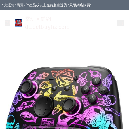
* 免運費* 購買2件產品或以上免費順豐送貨 *只限網店購買*
電玩直銷網
directbuyhk.com