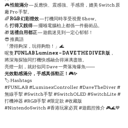
🎮
性能滿分
— 反應快、震感強、手感滑，媲美 Switch 原
廠 Pro 手掣。
🌈
RGB 幻彩燈效
— 打機同時享受視覺 Show。
💪
打得又靚得
— 擺喺電腦枱上都係一件藝術品。
🎁
送禮自用都正
— 遊戲迷見到一定心郁郁！
😎 推薦語
「潛得夠深，玩得夠勁！」🌊
呢隻
FUNLAB Luminex – DAVE THE DIVER 版
，
將深海探險同打機快感融合得淋漓盡致。
亮燈一刻，就好似同 Dave 一齊落海爆魚——
光效動感滿分，手感真係勁正！🎮✨
🏷️ Hashtags
#FUNLAB #LuminexController #DaveTheDiver #
無線手掣 #Switch手掣 #SwitchOLED #SwitchLite #
打機神器 #RGB手掣 #限定款 #收藏版
#NintendoSwitch #香港玩家必買 #遊戲控推介 🎮🌊💙