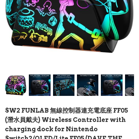
SW2 FUNLAB 無線控制器連充電底座 FF05
(潛水員戴夫) Wireless Controller with
charging dock for Nintendo
Switch2/OLED/Lite FF05 (DAVE THE