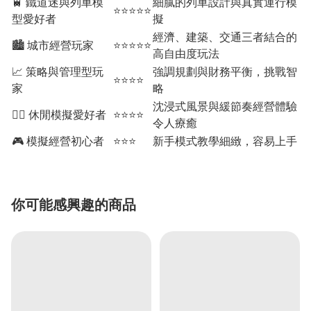
🚆 鐵道迷與列車模
細膩的列車設計與真實運行模
⭐⭐⭐⭐⭐
型愛好者
擬
經濟、建築、交通三者結合的
🏙️ 城市經營玩家
⭐⭐⭐⭐⭐
高自由度玩法
📈 策略與管理型玩
強調規劃與財務平衡，挑戰智
⭐⭐⭐⭐
家
略
沈浸式風景與緩節奏經營體驗
🧘‍♂️ 休閒模擬愛好者
⭐⭐⭐⭐
令人療癒
🎮 模擬經營初心者
⭐⭐⭐
新手模式教學細緻，容易上手
你可能感興趣的商品