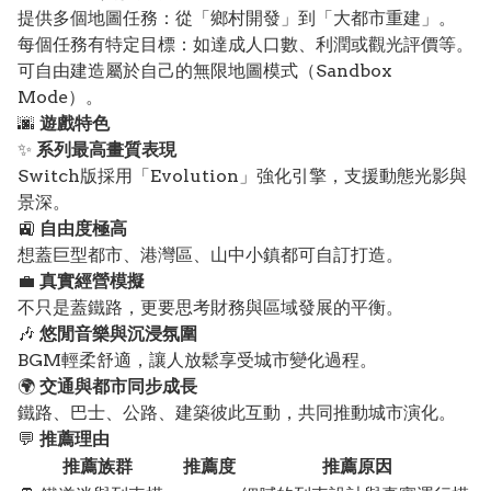
提供多個地圖任務：從「鄉村開發」到「大都市重建」。
每個任務有特定目標：如達成人口數、利潤或觀光評價等。
可自由建造屬於自己的無限地圖模式（Sandbox
Mode）。
🌆
遊戲特色
✨
系列最高畫質表現
Switch版採用「Evolution」強化引擎，支援動態光影與
景深。
🚉
自由度極高
想蓋巨型都市、港灣區、山中小鎮都可自訂打造。
💼
真實經營模擬
不只是蓋鐵路，更要思考財務與區域發展的平衡。
🎶
悠閒音樂與沉浸氛圍
BGM輕柔舒適，讓人放鬆享受城市變化過程。
🌍
交通與都市同步成長
鐵路、巴士、公路、建築彼此互動，共同推動城市演化。
💬
推薦理由
推薦族群
推薦度
推薦原因