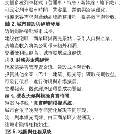
支援多種列車樣式（普通車 / 特急 / 新幹線 / 地下鐵）。
可設定列車發車時間、乘客量、票價與路線優化。
根據乘客需求與通勤高峰調整排程，提昇效率與營收。
🏙️
2. 城市建設與經濟發展
透過鐵路帶動城市成長。
建設住宅區、商業區與觀光景點，吸引人口與企業。
房地產收入將為公司帶來額外利潤。
交通便利性越高，城市發展速度越快。
💰
3. 財務與企業經營
玩家需妥善管理資金流、建設成本與營收。
投資其他企業（巴士、建築、觀光等）獲取長期收益。
可發行債券、進行併購與市場擴展。
管理報表、觀察經濟循環是成功關鍵。
🌇
4. 昼夜天候與模擬真實時間
遊戲內搭載「
真實時間模擬系統
」，
城市會依早晚與季節變化展現不同景觀。
晚上列車燈光閃爍、白天商業區人潮湧現，
讓城市顯得栩栩如生。
🗺️
5. 地圖與任務系統