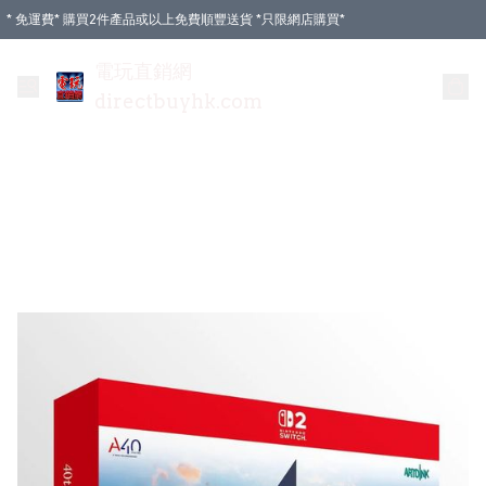
* 免運費* 購買2件產品或以上免費順豐送貨 *只限網店購買*
電玩直銷網
directbuyhk.com