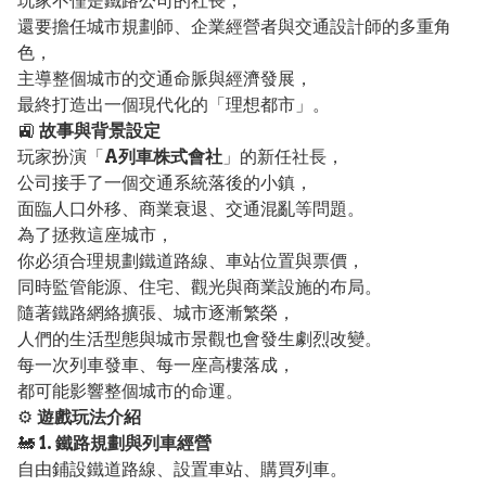
玩家不僅是鐵路公司的社長，
還要擔任城市規劃師、企業經營者與交通設計師的多重角
色，
主導整個城市的交通命脈與經濟發展，
最終打造出一個現代化的「理想都市」。
🚉
故事與背景設定
玩家扮演「
A列車株式會社
」的新任社長，
公司接手了一個交通系統落後的小鎮，
面臨人口外移、商業衰退、交通混亂等問題。
為了拯救這座城市，
你必須合理規劃鐵道路線、車站位置與票價，
同時監管能源、住宅、觀光與商業設施的布局。
隨著鐵路網絡擴張、城市逐漸繁榮，
人們的生活型態與城市景觀也會發生劇烈改變。
每一次列車發車、每一座高樓落成，
都可能影響整個城市的命運。
⚙️
遊戲玩法介紹
🚂
1. 鐵路規劃與列車經營
自由鋪設鐵道路線、設置車站、購買列車。